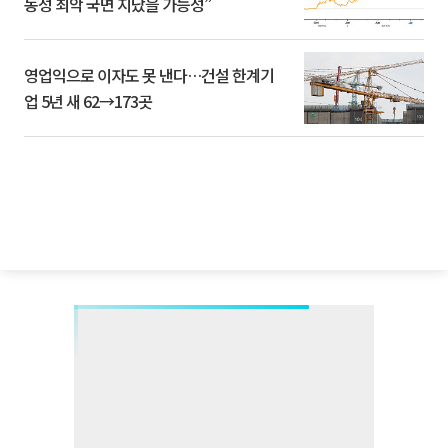
동성 최악 국면 지났을 가능성”
영업익으로 이자도 못 낸다…건설 한계기
업 5년 새 62→173곳