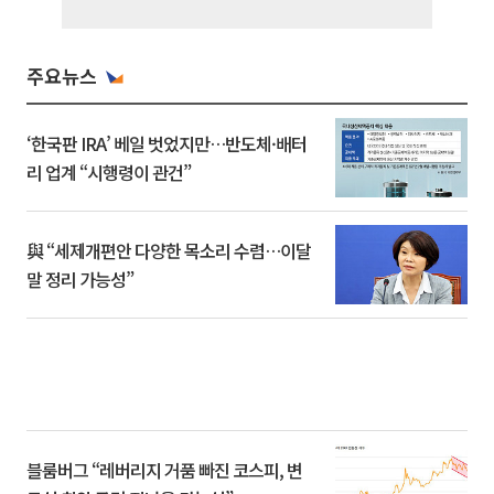
주요뉴스
‘한국판 IRA’ 베일 벗었지만…반도체·배터
리 업계 “시행령이 관건”
與 “세제개편안 다양한 목소리 수렴…이달
말 정리 가능성”
블룸버그 “레버리지 거품 빠진 코스피, 변