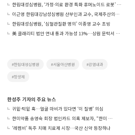
한림대성심병원, ‘가정·의료 환경 특화 휴머노이드 로봇’ 연구개발 착수
이근영 한림대강남성심병원 산부인과 교수, 국제주산의학회 이사 임명
한림대성심병원, ‘심혈관질환 명의’ 이종영 교수 초빙
美 클래리티 법안 연내 통과 가능성 13%…상원 문턱서 제동
#한림대성심병원
#서울아산병원
#감염내과
#항생제
한성주 기자의 주요 뉴스
귀밑·턱밑 혹…얼굴 마비가 있다면 ‘이 질병’ 의심
한미약품 송영숙 회장 법인카드 의혹 제보자, “한미 잘 되기 바라는 마음”
‘레켐비’ 독주 치매 치료제 시장…국산 신약 등장하나