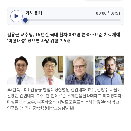
기사 듣기
00:00 / 03:51
김용균 교수팀, 15년간 국내 환자 842명 분석…표준 치료제에
‘이형내성’ 있으면 사망 위험 2.5배
▲(왼쪽부터) 김용균 한림대성심병원 감염내과 교수, 김양수 서울아
산병원 감염내과 교수, 댄 안데르손 스웨덴웁살라대학교 의학생화학·
미생물학과 교수, 니콜라오스 카발로포울로스 스웨덴웁살라대학교
연구원 (사진제공=한림대학교성심병원)