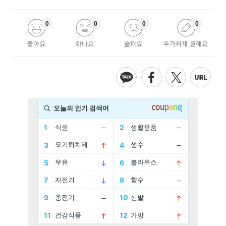
0
0
0
0
좋아요
화나요
슬퍼요
추가취재 원해요