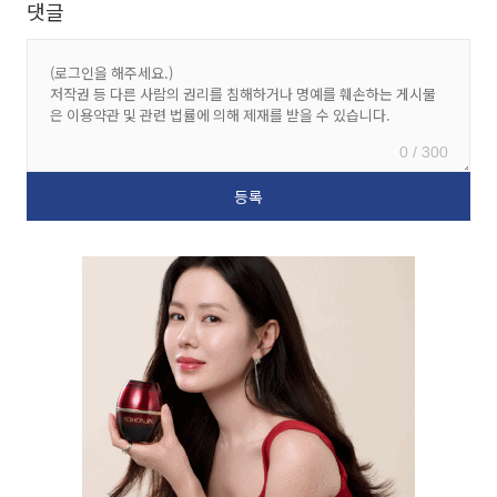
댓글
0 / 300