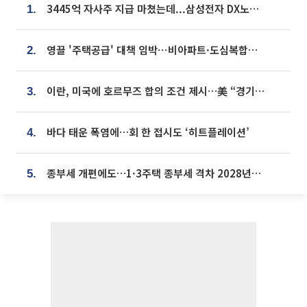
3445억 자사주 지급 마쳤는데...삼성전자 DX노조, 뒤늦은 '떼쓰기 집회'
1.
영끌 '주택공급' 대책 임박⋯비아파트·도심복합까지 총동원
2.
이란, 미국에 호르무즈 합의 조건 제시…美 “경기 아직 안 끝나” [종합]
3.
바다 태운 폭염에…회 한 접시도 ‘히트플레이션’
4.
종부세 개편에도…1·3주택 종부세 격차 2028년부터 확대
5.