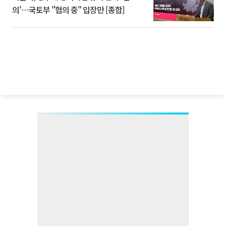
의'⋯국토부 "협의 중" 입장만 [종합]