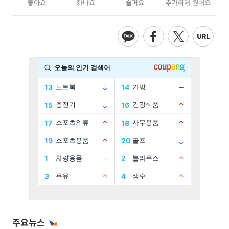
좋아요
화나요
슬퍼요
추가취재 원해요
주요뉴스