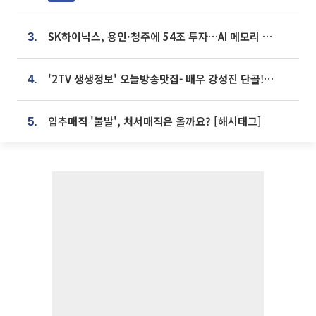
SK하이닉스, 용인·청주에 54조 투자…AI 메모리 생산기지 키운다
3.
'2TV 생생정보' 오늘방송맛집- 배우 강성진 단골! 쌀국수ㆍ푸팟퐁 커리 맛집 '블○○○'
4.
입추매직 '불발', 처서매직은 올까요? [해시태그]
5.