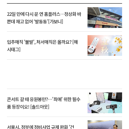
22일 만에 다시 문 연 홈플러스…정상화 바
쁜데 재고 없어 ‘발동동’[가보니]
입추매직 '불발', 처서매직은 올까요? [해
시태그]
콘서트 갈 때 응원봉만?⋯'최애' 위한 필수
품 등장이오! [솔드아웃]
서울시, 정부에 정비사업 규제 완화 '건