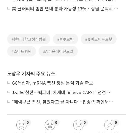
美 클래리티 법안 연내 통과 가능성 13%…상원 문턱서 제동
#한림대학교성심병원
#블루로빈
#휴머노이드로봇
#스마트병원
#AI파운데이션모델
노상우 기자의 주요 뉴스
GC녹십자, mRNA 백신 정밀 분석 기술 확보
J&J도 참전…빅파마, 차세대 ‘in vivo CAR-T’ 선점 경쟁 본격화
“폐렴구균 백신, 맞았다고 끝 아니다…접종력 확인해야”
0
0
0
0