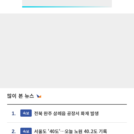
많이 본 뉴스
전북 완주 삼례읍 공장서 화재 발생
속보
1.
서울도 '40도'…오늘 노원 40.2도 기록
속보
2.