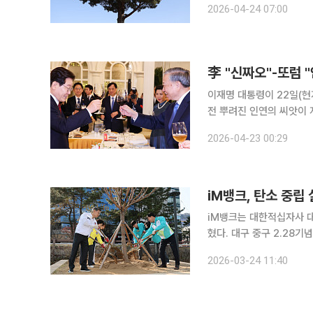
2026-04-24 07:00
처음으로 4월 하순 한파
李 "신짜오"-또럼 
이재명 대통령이 22일(현
전 뿌려진 인연의 씨앗이 
시 다음 세대를 위한 풍요
2026-04-23 00:29
양국 정부 인사와 함께 한
iM뱅크, 탄소 중립
iM뱅크는 대한적십자사 대
혔다. 대구 중구 2.28기념 중앙공원에서 진행된 행사에서는 도심 녹지 조성과 생물다양성 보전을
위한 식재 활동이 이뤄졌다.
2026-03-24 11:40
영산홍 등 총 4000주의