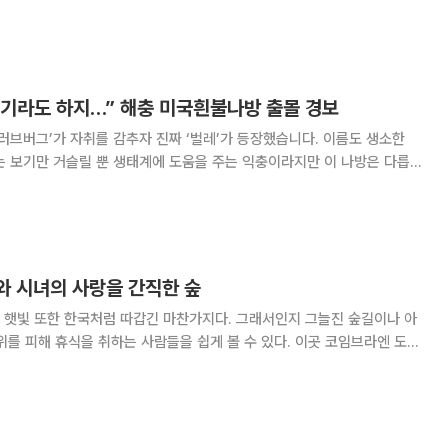
력을 계속해서 이어가겠다"며 양국 간 변함없는 우정을 강조했다. 이 대
의 방한을 기념해 이날 청와대 영빈
기라도 하지…” 해충 미국흰불나방 출몰 경보
‘러브버그’가 자취를 감추자 진짜 ‘벌레’가 등장했습니다. 이름도 생소한
는 보기만 거슬릴 뿐 생태계에 도움을 주는 익충이라지만 이 나방은 다릅니
조정했는데요. 기세가 심상치 않다는 얘기
와 시녀의 사랑을 간직한 숲
 햇빛 또한 한국처럼 따갑긴 마찬가지다. 그래서인지 그늘진 숲길이나 아
해 휴식을 취하는 사람들을 쉽게 볼 수 있다. 이곳 코임브라엔 도심
많다. 그중 역사적 사연을 간직한 숲이 있다. 코임브라 시가지에서 몬데구
에 가면 ‘퀸타 다스 라그리마스’라는