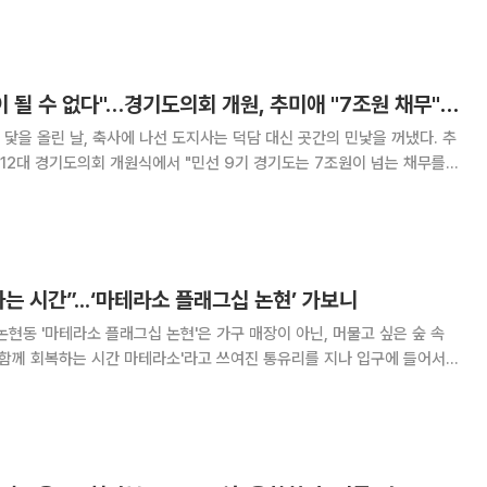
 않는다”면서도 “예전에 한동안 정말
"홀로 선 나무는 숲이 될 수 없다"…경기도의회 개원, 추미애 "7조원 채무" 직격
닻을 올린 날, 축사에 나선 도지사는 덕담 대신 곳간의 민낯을 꺼냈다. 추
12대 경기도의회 개원식에서 "민선 9기 경기도는 7조원이 넘는 채무를
극복을 위한 의회와 집행부의 공동책임을 정면으로 제기한 것이다. 남종섭
는 숲이 될 수 없다'는 독목불성림(
는 시간”...‘마테라소 플래그십 논현’ 가보니
논현동 '마테라소 플래그십 논현'은 가구 매장이 아닌, 머물고 싶은 숲 속
 함께 회복하는 시간 마테라소'라고 쓰여진 통유리를 지나 입구에 들어서니
 시선을 사로잡는다. 마테라소는 신세계까사의 프리미엄 친
세계까사는 까사미아의 매트리스 시리즈였