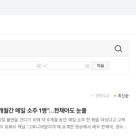
~
적용
정확도순
최신순
6개월간 매일 소주 1병”…한채아도 눈물
절 불면을 견디기 위해 약 6개월 동안 매일 소주 한 병을 마셨다고 고백
떠올렸다. 이날 술에 관한 이야기가 나오자 한그루는