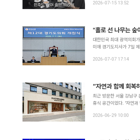
2026-07-15 13:52
“평소에는 술을 잘 마시지
대한민국 최대 광역의회가 
미애 경기도지사가 7일 제
안고 출발했다"며 재정난 
2026-07-07 17:14
신임 의장은 '나무 한 그루
”자연과 함께 회복하
최근 방문한 서울 강남구 
휴식 공간이었다. '자연과
초록색 잎이 무성한 작은 나무 한 그루가
2026-06-29 10:00
환경 수면 브랜드다. 신