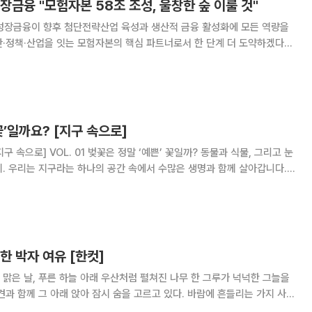
장금융 "모험자본 58조 조성, 울창한 숲 이룰 것"
국성장금융이 향후 첨단전략산업 육성과 생산적 금융 활성화에 모든 역량을
간·정책·산업을 잇는 모험자본의 핵심 파트너로서 한 단계 더 도약하겠다는
 행사에는 이억원 금융위원장, 박상진
꽃’일까요? [지구 속으로]
. 우리는 지구라는 하나의 공간 속에서 수많은 생명과 함께 살아갑니다.
으로, 때로는 큰 변화로 우리에게 신호를 보냅니다. ‘지구
한 박자 여유 [한컷]
맑은 날, 푸른 하늘 아래 우산처럼 펼쳐진 나무 한 그루가 넉넉한 그늘을
견과 함께 그 아래 앉아 잠시 숨을 고르고 있다. 바람에 흔들리는 가지 사이
 오후가 이어진다. 어느 날은 30도에 육박하는 무더위가 이어지다 사상