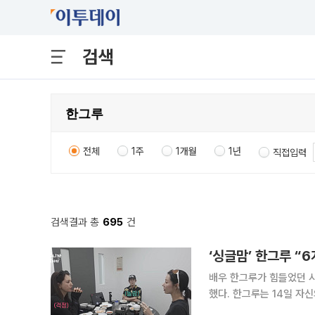
검색
전체
1주
1개월
1년
직접입력
검색결과 총
695
건
‘싱글맘’ 한그루 “
배우 한그루가 힘들었던 시
했다. 한그루는 14일 자신의 유튜브 채널 ‘그루니까말이야’에 공개한 영상에서 배우 한채아, 경수진
과 평양냉면을 먹으며 과거 힘들었던 시기를 