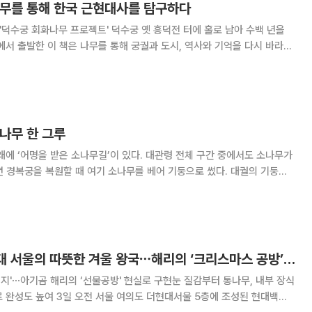
나무를 통해 한국 근현대사를 탐구하다
젝트' 덕수궁 옛 흥덕전 터에 홀로 남아 수백 년을
에서 출발한 이 책은 나무를 통해 궁궐과 도시, 역사와 기억을 다시 바라보
일제강점기, 해방과 화재, 접근 금지 구역과 방화 추정 화재를 거쳐 고사 판
011년 부지 반환 이후 기적
소나무 한 그루
래에 ‘어명을 받은 소나무길’이 있다. 대관령 전체 구간 중에서도 소나무가
7년 경복궁을 복원할 때 여기 소나무를 베어 기둥으로 썼다. 대궐의 기둥으
지름이 90cm쯤 되어야 한다. 그래야 제 몸 위에 얹어지는 지붕과 기와의
무거운 하중을 견뎌낼 수 있다. 부석사 무량수전과 봉정사
‘진짜 눈 같네’ 더현대 서울의 따뜻한 겨울 왕국⋯해리의 ‘크리스마스 공방’[가보니]
지'⋯아기곰 해리의 ‘선물공방' 현실로 구현눈 질감부터 통나무, 내부 장식
더현대서울 5층에 조성된 현대백화