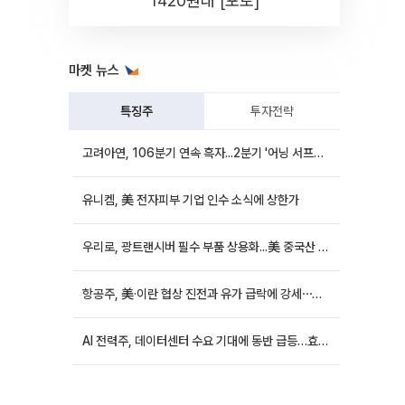
1420원대 [포토]
마켓 뉴스
특징주
투자전략
고려아연, 106분기 연속 흑자...2분기 '어닝 서프라이즈'에 장 초반 12%대 강세
유니켐, 美 전자피부 기업 인수 소식에 상한가
우리로, 광트랜시버 필수 부품 상용화...美 중국산 퇴출 추진에 상승세
항공주, 美·이란 협상 진전과 유가 급락에 강세⋯한진칼 8%↑
AI 전력주, 데이터센터 수요 기대에 동반 급등…효성중공업 10%↑