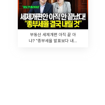
부동산 세제개편 아직 끝 아
냐? "종부세율 발표보다 내릴
것" 장기거주·양도세 전망 I 집
땅지성 I 김인만, 진미윤