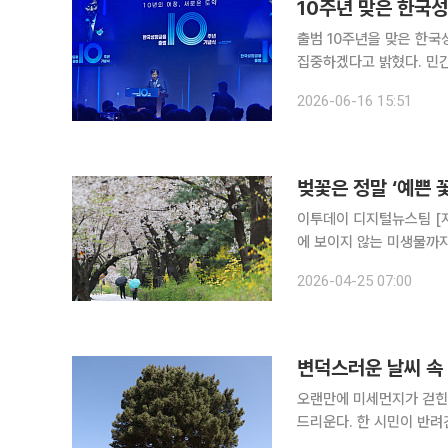
10주년 맞은 한국성
출범 10주년을 맞은 한
집중하겠다고 밝혔다. 민
포부를 드러냈다. 한국성장금융은 16일 오후 서울 여의도 한국거래소 콘퍼런스홀에서 '출범 10주년
2026-06-16 15:51
기념식'을 개최했다. 이날
벚꽃은 정말 ‘예쁜 
이투데이 디지털뉴스팀 [지구 속으로] VOL. 01 벚꽃은 정말 ‘예쁜’ 꽃일까? 동물과 식물, 그리고 눈
에 보이지 않는 미생물까지
이들은 매일매일 작은 행동
2026-04-25 07:00
변덕스러운 날씨 속 
오랜만에 미세먼지가 걷힌 
드리운다. 한 시민이 반려
로 빛이 내려앉으며 고요한