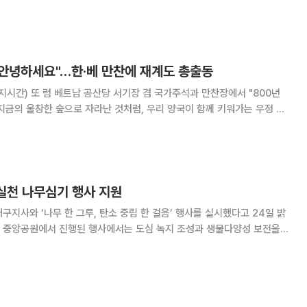
특보까지 내려지는 등 변덕스러운 날씨
"안녕하세요"…한·베 만찬에 재계도 총출동
지시간) 또 럼 베트남 공산당 서기장 겸 국가주석과 만찬장에서 "800년
지금의 울창한 숲으로 자라난 것처럼, 우리 양국이 함께 키워가는 우정 역
로운 결실로 이어질 수 있도록 힘을 모아가자"라고 말했다. 이번 만찬에는
국 주요 기업 경영진도 대거 참석해 경
 실천 나무심기 행사 지원
구지사와 ‘나무 한 그루, 탄소 중립 한 걸음’ 행사를 실시했다고 24일 밝
 국가보호종인 ‘주목’을 공원 주요 거점에 심고, 이팝나무, 영춘화, 남천,
 묘목과 꽃을 식재했다.