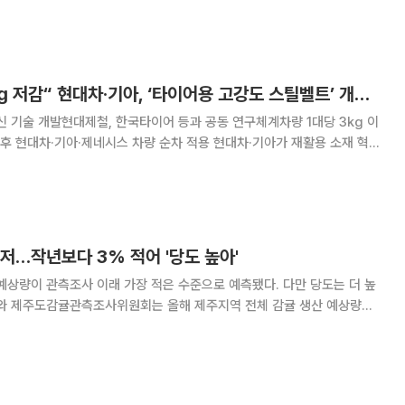
 빌리지’을 찾았다. 오랜 연식이 느껴지는 나무와 크리스마스 장식으로 꾸
 겨울 마을과 숲이 펼쳐졌다. 산타와 엘프
"차 1대당 CO2 3㎏ 저감“ 현대차·기아, ‘타이어용 고강도 스틸벨트’ 개발 성공
신 기술 개발현대제철, 한국타이어 등과 공동 연구체계차량 1대당 3kg 이
기아·제네시스 차량 순차 적용 현대차·기아가 재활용 소재 혁신
하면서도 생산과정에서 발생하는 이산화탄소량은 획기적으로 줄인 타이어
이를 통해 차량 1대당 약 3kg 이상의
저…작년보다 3% 적어 '당도 높아'
이 관측조사 이래 가장 적은 수준으로 예측됐다. 다만 당도는 더 높
 최저수준인 작년 관측량 40만8300t보다
3%가량 적은 1만2600t 감소한 것이다. 나무 한 그