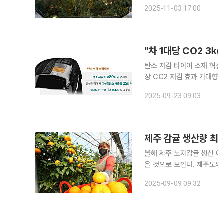
점의 크리스마스 마을 ‘H
2025-11-03 17:00
며진 입구를 지나니 새하얀
탄소 저감 타이어 소재 혁
상 CO2 저감 효과 기대향후 현대차·
기술을 통해 성능은 우수
2025-09-23 09:03
핵심기술 개발에 성공했다. 
제주 감귤 생산량 최
올해 제주 노지감귤 생산 예상량
을 것으로 보인다. 제주도와 제주도감귤관측조사위원회는 올해 제주지역 전체 감귤 생산 예상량이
39만5700t 내외로 조사됐다고 9일 밝혔다. 이는 기존
2025-09-09 09:32