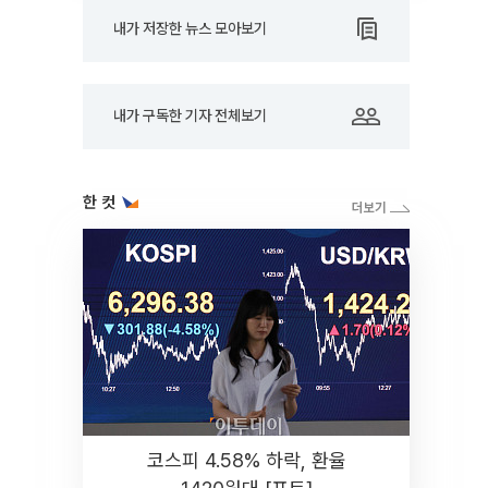
내가 저장한 뉴스 모아보기
내가 구독한 기자 전체보기
한 컷
코스피 4.58% 하락, 환율