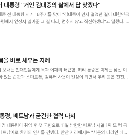
이 대통령 "거인 김대중의 삶에서 답 찾겠다"
대중 전 대통령 서거 16주기를 맞아 "김대중이 먼저 걸었던 길이 대한민국
령께서 앞장서 열어준 그 길 따라, 멈추지 않고 직진하겠다"고 말했다. 이
통령실 비서실장이 대독한 추도사를 통해 "산뜻하게 불어오는 바람 한 점에
이름, 김대중 전 대통령을 추모한
몸을 바로 세우는 지혜
 보내는 현대인들에게 목과 어깨의 뻐근함, 허리 통증은 이제는 낯선 이
는다. 목이 앞으로 기울고, 어깨가 말리며, 척추의 S자 곡선이 흐트러지
요법은 이런 변화를 되돌리고 균형을 회복하는 한
대통령, 베트남과 굳건한 협력 다져
베트남어로 환영의 인사를 건넸다. 만찬 자리에서는 "사돈의 나라인 베트