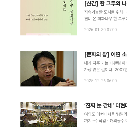
[신간] 한 그루의 
지속가능한 도시를 위해⋯'덕수궁 회화나무 프로
견뎌 온 회화나무 한 그루
게 한다. 고종 서거 이후 
2026-01-30 07:00
정에 이르렀던 회화나무. 2
[문화의 창] 어떤 
내가 자주 가는 대관령 아
가장 많은 길이다. 200
로 쓸 수 있는 소나무는 
2025-12-26 06:00
여의도 더현대서울 'H빌리
까지⋯수작업ㆍ해외공수로 완성도 높여 3일 오전 서울 여의도 