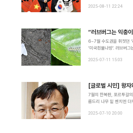
남에 대한 굳건한 우정과 협
2025-08-11 22:24
통령은 이날 또 럼 서기장
“러브버그는 익충이
6~7월 수도권을 휘젓던 
‘미국흰불나방’. 러브버그
다. 러브버그는 양반이었다? 산림청 국립산림과학원은 10일 미국흰불나방 발생 예보 단계를 ‘관
2025-07-11 15:03
심’에서 ‘주의’로 상향 
[글로벌 시민] 왕자
7월의 한복판, 포르투갈의
름드리 나무 밑 벤치엔 더위를 피
곳곳에 잘 조성된 숲들이 
2025-07-10 20:00
강을 건너 산타클라라 지역