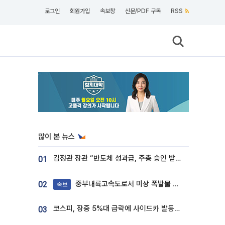
로그인
회원가입
속보창
신문/PDF 구독
RSS
많이 본 뉴스
김정관 장관 “반도체 성과급, 주총 승인 받도록”…상법·자본시장법 개정 시사
01
중부내륙고속도로서 미상 폭발물 발견
02
속보
코스피, 장중 5%대 급락에 사이드카 발동…삼성·SK 동반 폭락
03