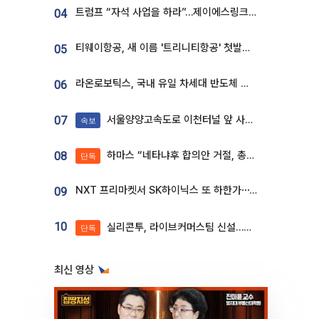
트럼프 “자석 사업을 하라”…제이에스링크, 비중국 영구자석 공급망 구축 속도
04
티웨이항공, 새 이름 '트리니티항공' 첫발…SSC 전략 본격화
05
라온로보틱스, 국내 유일 차세대 반도체 공정 로봇 개발 ‘고객사 테스트 진행’
06
서울양양고속도로 이천터널 앞 사고 발생
07
속보
하마스 “네타냐후 합의안 거절, 총선 앞두고 시간 끌기”
08
단독
NXT 프리마켓서 SK하이닉스 또 하한가⋯‘11주 거래’에 시초가 왜곡
09
10
실리콘투, 라이브커머스팀 신설…K뷰티 ‘글로벌 판매망’ 확대[K뷰티 라방戰]
단독
최신 영상