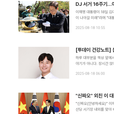
DJ 서거 16주기…
이재명 대통령이 18일 김
이 나아갈 미래"라며 "대통
대통령은 이날 강훈식 대
2025-08-18 10:55
도 그리움이 스며드는 그 
[투데이 건강노트] 
하루 대부분을 책상 앞에서
야기가 아니다. 장시간 앉아 있는 습관과 스마트폰, 컴퓨터 사용이 일상이 되면서 우리 몸은 천천히,
그러나 확실하게 변형을 겪
2025-08-18 06:00
는 것이다. 추나
"신짜오" 외친 이 
"신짜오(안녕하세요)" 이재명 대통령이 취임 후 첫 국빈으로 11일 방한한 베트남 서열 1위 또 럼 공
산당 서기장 내외를 맞아 