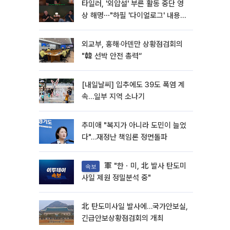
타일러, '외압설' 부른 활동 중단 영
상 해명⋯"하필 '다이얼로그' 내용이
라"
외교부, 홍해·아덴만 상황점검회의
"韓 선박 안전 총력“
[내일날씨] 입추에도 39도 폭염 계
속…일부 지역 소나기
추미애 "복지가 아니라 도민이 늘었
다"…재정난 책임론 정면돌파
軍 "한ㆍ미, 北 발사 탄도미
속보
사일 제원 정밀분석 중"
北 탄도미사일 발사에…국가안보실,
긴급안보상황점검회의 개최