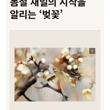
봄철 채밀의 시작을
알리는 ‘벚꽃’