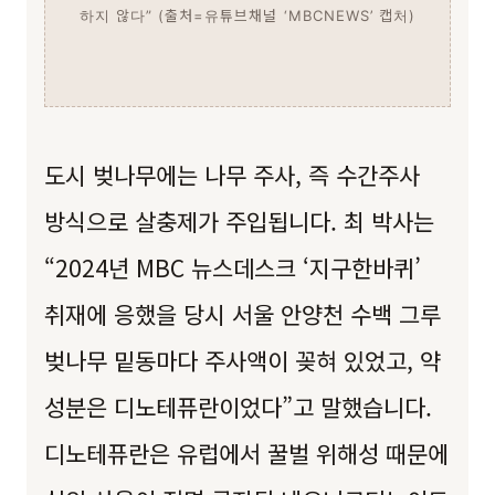
하지 않다” (출처=유튜브채널 ‘MBCNEWS’ 캡처)
도시 벚나무에는 나무 주사, 즉 수간주사
방식으로 살충제가 주입됩니다. 최 박사는
“2024년 MBC 뉴스데스크 ‘지구한바퀴’
취재에 응했을 당시 서울 안양천 수백 그루
벚나무 밑동마다 주사액이 꽂혀 있었고, 약
성분은 디노테퓨란이었다”고 말했습니다.
디노테퓨란은 유럽에서 꿀벌 위해성 때문에