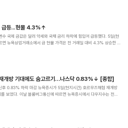
"이라고 밝혔다. 이 보고서는 허문종 우
급등...현물 4.3%↑
수 국제 금값은 달러 약세와 국채 금리 하락에 힘입어 급등했다. 5일(현
르면 뉴욕상업거래소에서 금 현물 가격은 전 거래일 대비 4.3% 상승한 온
감했다. 금값은 장 초반 6월 22일 이후 최고치를 경신하기도 했다. 금 선
스당 4305.20달러로 집계됐
재개방 기대에도 숨고르기…나스닥 0.83%↓ [종합]
 뉴욕증시가 5일(현지시간) 호르무즈해협 재개방
 뉴욕증시에서 다우지수는 전장
49%) 오른 5만4349.12에 장을 마감했다. S&P500 지수는 전장보다
린 7723.55에, 기술주