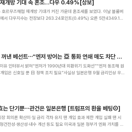
재개방 기대 속 혼조…다우 0.49%[상보]
호르무즈해협 재개방 기대가 커진 가운데 혼조세를 보였다. 이날 블룸버
서 다우지수는 전장보다 263.24포인트(0.49%) 오른 5만4349.12
0 지수는 전장보다 12.97포인트(0.17%) 밀린 7723.55에, 기술주 중심
보다 221.55포인트
‘외환위기 트라우마’ 꺼낸 베선트⋯“엔저 방어는 亞 통화 연쇄 매도 차단 목적”
 이유 인터뷰서 밝혀“엔저가 1990년대 외환위기 도화선”“엔저 동조해 원
개입은 신호일 뿐 日 정책 조치 필요”사실상 일본은행 9월 금리인상 우회
통화 매도세로 확산돼 제2의 외환위기
약효는 단기뿐⋯관건은 일본은행 [트럼프의 환율 베팅②]
장 회의론 확산미·일 금리 격차 유지 땐 개입 효과 제한 개입 실패 땐 시
성·내수 개선 등도 필요 미국과 일본 정부가 엔화 가치를 끌
 외환시장에 공동 개입했지만, 시장에서는 엔화 강세를 장기적으로 이끌