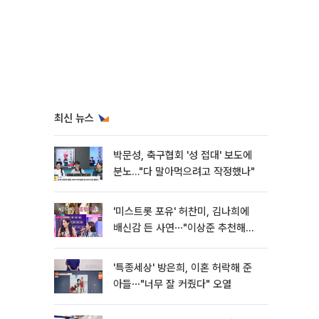
최신 뉴스
박문성, 축구협회 '성 접대' 보도에
분노…"다 말아먹으려고 작정했나"
'미스트롯 포유' 허찬미, 김나희에
배신감 든 사연⋯"이상준 추천해주
더라"
'특종세상' 방은희, 이혼 허락해 준
아들⋯"너무 잘 커줬다" 오열