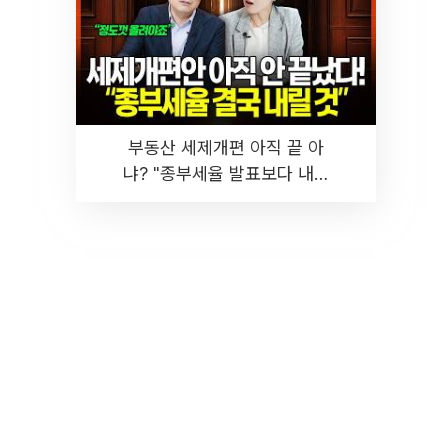
부동산 세제개편 아직 끝 아
냐? "종부세율 발표보다 내릴
것" 장기거주·양도세 전망 I 집
땅지성 I 김인만, 진미윤