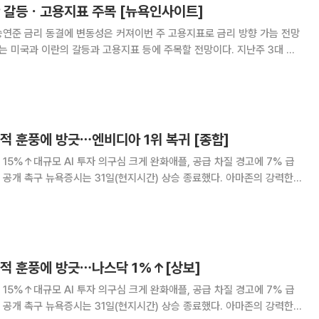
란 갈등ㆍ고용지표 주목 [뉴욕인사이트]
승연준 금리 동결에 변동성은 커져이번 주 고용지표로 금리 방향 가늠 전망
미국과 이란의 갈등과 고용지표 등에 주목할 전망이다. 지난주 3대 지
 주간 다우지수와 S&P500지수는 각각 1% 상승했고 나스닥지수는 약
 다만 시장 변동폭은 평소보다 컸다. AI 투
적 훈풍에 방긋⋯엔비디아 1위 복귀 [종합]
 15%↑대규모 AI 투자 의구심 크게 완화애플, 공급 차질 경고에 7% 급
상승 종료했다. 아마존의 강력한
자 심리를 끌어올린 영향이다. 뉴욕증권거래소(NYSE)에서 다
 거래일 대비 276.97포
실적 훈풍에 방긋⋯나스닥 1%↑[상보]
 15%↑대규모 AI 투자 의구심 크게 완화애플, 공급 차질 경고에 7% 급
상승 종료했다. 아마존의 강력한