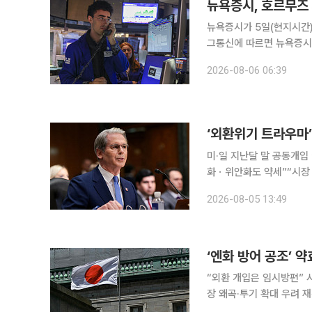
뉴욕증시, 호르무즈 
뉴욕증시가 5일(현지시간) 
그통신에 따르면 뉴욕증시에
에 장을 마감했다. S&P50
2026-08-06 06:39
의 나스닥 종합지수는 전장
미·일 지난달 말 공동개입
화ㆍ위안화도 약세”“시장 
압박 스콧 베선트 미국 재무장관은 지난달 말 일본 당국과 외환시장 공동 개입에 나선 배경으로 엔
2026-08-05 13:49
화 약세가 아시아 전역의 
‘엔화 방어 공조’ 
“외환 개입은 임시방편” 시
장 왜곡·투기 확대 우려 재정건전성·생산
어올리기 위해 이례적으로