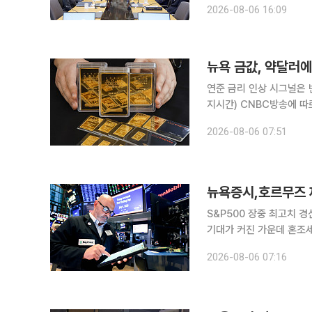
2026-08-06 16:09
를 현 수준에서 유지할 것
뉴욕 금값, 약달러에 
연준 금리 인상 시그널은 변
지시간) CNBC방송에 따
스당 4252.74달러에 마
2026-08-06 07:51
물 가격은 3.7% 오른 온
뉴욕증시,호르무즈 
S&P500 장중 최고치 경신후 0.83% 하락 마감
기대가 커진 가운데 혼조세를 보였다. 이날 블룸버그통신에 따르면
보다 263.24포인트(0.
2026-08-06 07:16
12.97포인트(0.17%) 밀