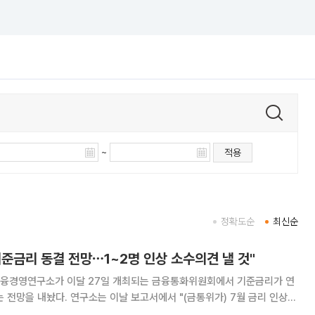
~
적용
정확도순
최신순
준금리 동결 전망⋯1~2명 인상 소수의견 낼 것"
융경영연구소가 이달 27일 개최되는 금융통화위원회에서 기준금리가 연
보고서에서 "(금통위가) 7월 금리 인상
달러환율 하향 안정세, 국내외 금융시장 변동성 확대 등을 감안해 기준금리