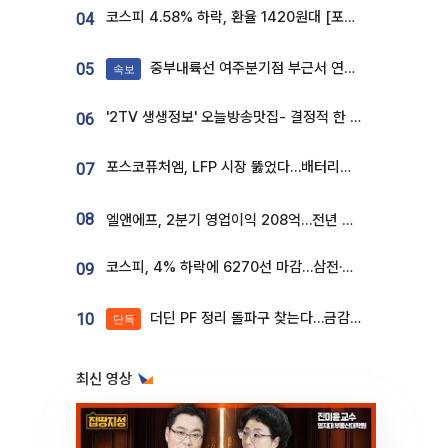
코스피 4.58% 하락, 환율 1420원대 [포토]
04
중부내륙선 여주분기점 부근서 연이은 추돌사고 발생
05
속보
'2TV 생생정보' 오늘방송맛집- 결정적 한 수, 3종 메밀면! 메밀 소바 맛집 '의○○○○'
06
포스코퓨처엠, LFP 시장 뚫었다…배터리사와 대규모 장기 공급 합의
07
08
엘앤에프, 2분기 영업이익 208억…전년 比 흑자전환
코스피, 4% 하락에 6270선 마감…삼전·SK하닉 '와르르' 각각 6%·10%대 급락
09
더딘 PF 정리 돌파구 찾는다…금감원, 1년 반 만에 매각설명회 재개
10
단독
최신 영상