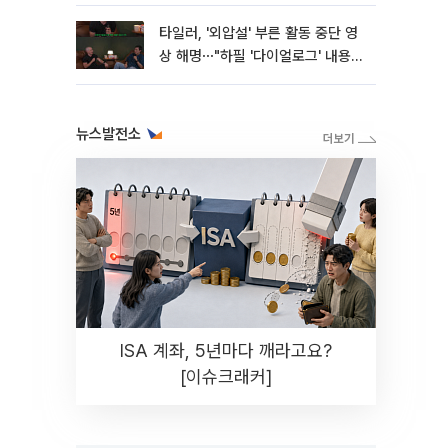
타일러, '외압설' 부른 활동 중단 영
상 해명⋯"하필 '다이얼로그' 내용이
라"
뉴스발전소
ISA 계좌, 5년마다 깨라고요?
[이슈크래커]