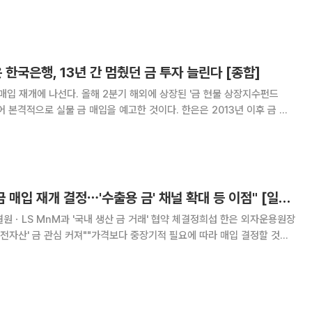
, 미국 반도체주들 의 장중 반등 성공 등에 힘입어 강세 흐
I 밸류체인 핵심 중 하나
 한국은행, 13년 간 멈췄던 금 투자 늘린다 [종합]
 매입 재개에 나선다. 올해 2분기 해외에 상장된 '금 현물 상장지수펀드
 이어 본격적으로 실물 금 매입을 예고한 것이다. 한은은 2013년 이후 금 보
을 견지해 왔으나 금값 상승과 해외 중앙은행 대비 낮은 금 비중 등을 감
 전환하겠다는 구상이다. 이에 한
한은 "쉽지 않았던 금 매입 재개 결정⋯'수출용 금' 채널 확대 등 이점" [일문일답]
원ㆍLS MnM과 '국내 생산 금 거래' 협약 체결정희섭 한은 외자운용원장
안전자산' 금 관심 커져""가격보다 중장기적 필요에 따라 매입 결정할 것⋯
금 매입 재개를 선언하면서다. 그동