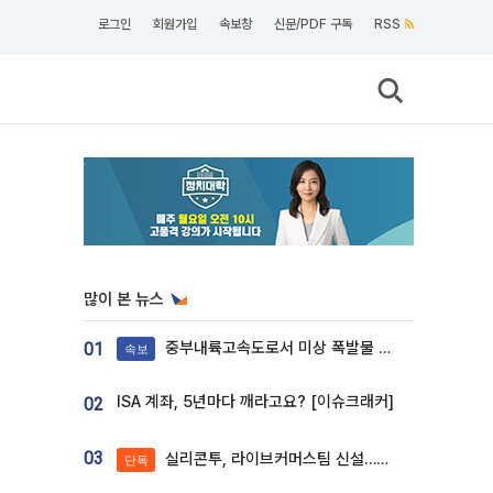
로그인
회원가입
속보창
신문/PDF 구독
RSS
많이 본 뉴스
중부내륙고속도로서 미상 폭발물 발견
01
속보
ISA 계좌, 5년마다 깨라고요? [이슈크래커]
02
03
실리콘투, 라이브커머스팀 신설…K뷰티 ‘글로벌 판매망’ 확대[K뷰티 라방戰]
단독