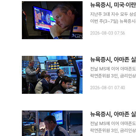
뉴욕증시, 미국·이
지난주 3대 지수 모두 상
이번 주(3~7일) 뉴욕증시는 
수는 일제히 상승했다. 한
2026-08-03 07:56
1.6% 올랐다.
뉴욕증시, 아마존 실
전날 MS에 이어 아마존도
락연준위원 3인, 금리인상 공개 촉구 뉴욕증시는 31일(현지시간) 
분기 실적이 AI 관련 종목에 대한 투
2026-08-01 07:40
우존스30산업평균지수는 전
뉴욕증시, 아마존 
전날 MS에 이어 아마존도
락연준위원 3인, 금리인상 공개 촉구 뉴욕증시는 31일(현지시간) 