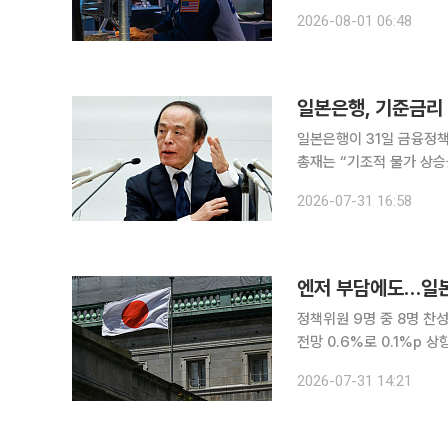
분기 실적이 AI 관련 종목에 대한 투
2026-08-01 06:48
우존스30산업평균지수는 전
일본은행, 기준금리 
일본은행이 31일 금융정책
총재는 “기조적 물가 상승
을 열어뒀다. 일본은행은 이날 정책금리인 무담보 콜금리 익일물 유도 목표를 1.0%로 유지하기로
2026-07-31 16:58
찬성 다수로 결정했다. 정
엔저 부담에도…일본
정책위원 9명 중 8명 찬
전망 0.6%로 0.1%p 상향“미일 
준금리인 단기 정책금리를 
2026-07-31 14:21
물가를 예상보다 더 끌어올