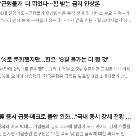
'근원물가' 더 뛰었다⋯힘 받는 금리 인상론
2%대 진입에도⋯근원물가 우상향비용 충격 전이 및 서비스 수요 지속⋯기
 인상 통해 근원물가 잡는다"⋯추가 긴축 명분 7월 소비자물가 상승
 내려왔다. 반면 물가의 기조적 추세를 보여주는 근원물가가 비용충격 전
 상승 폭을 키웠다. 신현송 한국은행 총재가
8%로 둔화했지만…한은 "8월 물가는 더 뛸 것"
 만에 2%대로 둔화했다. 그러나 전월 2.5% 수준이던 근원물가가 비용
.6%로 오히려 상승했다. 한국은행은 다음달 발표될 8월 소비자물가 상승
전 '물가상황 점검회의'를 열고 최근 물
을 점검했다. 이날 회의는 이지호
[오늘의 투자전략] 美 증시 급등·매크로 불안 완화…"국내 증시 강세 전환 전망"
완화와 미국 빅테크 기업들의 실적 호조에 힘입어 국내 증시가 강세 흐름을