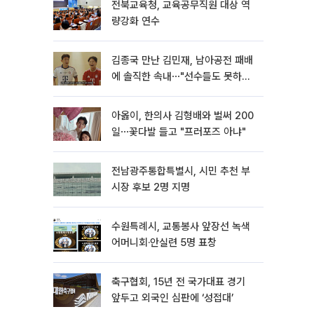
전북교육청, 교육공무직원 대상 역
량강화 연수
김종국 만난 김민재, 남아공전 패배
에 솔직한 속내⋯"선수들도 못하긴
했다"
아옳이, 한의사 김형배와 벌써 200
일⋯꽃다발 들고 "프러포즈 아냐"
전남광주통합특별시, 시민 추천 부
시장 후보 2명 지명
수원특례시, 교통봉사 앞장선 녹색
어머니회·안실련 5명 표창
축구협회, 15년 전 국가대표 경기
앞두고 외국인 심판에 ‘성접대’