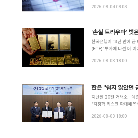
지속, 트럼프 TACO발 유가 및 금리 하락
2026-08-04 08:08
름을 보일 전망"이라며 "A
'손실 트라우마' 벗은
한국은행이 13년 만에 금
(ETF)' 투자에 나선 데
유분 확대에 보수적인 입장
2026-08-03 18:00
안해 금 매입 확대 기조로
지난달 20일 거래소ㆍ예결
"지정학 리스크 확대에 '
시장 가격엔 영향 없어" 한국은행이 보유한 '안전자산' 금이 13년 만에 늘어날 전망이다. 한은이
2026-08-03 18:00
2013년 이후 처음으로 