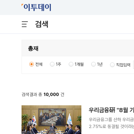
검색
전체
1주
1개월
1년
직접입력
검색결과 총
10,000
건
우리금융硏 "8월 기
우리금융그룹 산하 우리금
2.75%로 동결될 것이라는 전망을 내놨다. 연구소는 이날 
효과의 점검 필요성, 원·