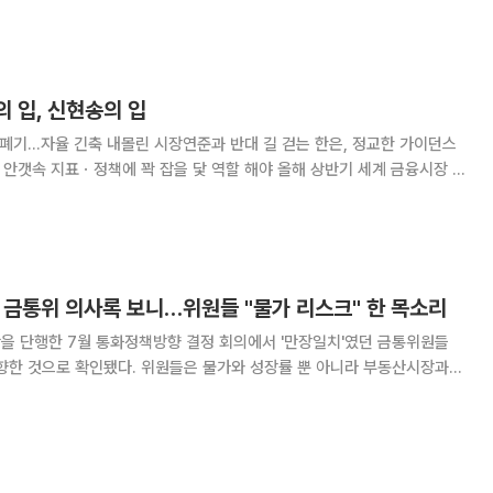
측이 우세하다. 단기적으로는 엔화 급락을 막
의 입, 신현송의 입
 폐기…자율 긴축 내몰린 시장연준과 반대 길 걷는 한은, 정교한 가이던스
지표ㆍ정책에 꽉 잡을 닻 역할 해야 올해 상반기 세계 금융시장 이
 사령탑이 나란히 취임했다. 4월 한국은행의 지휘봉을 잡은 신현송 총재
Fed) 수장이 된 케빈 워시 의
월 금통위 의사록 보니…위원들 "물가 리스크" 한 목소리
상을 단행한 7월 통화정책방향 결정 회의에서 '만장일치'였던 금통위원들
향한 것으로 확인됐다. 위원들은 물가와 성장률 뿐 아니라 부동산시장과
도 한 목소리를 내며 추가적인 금리 인상 필요성에도 힘을 실었다. 한국
6년 7월 금통위 의사록'을 보면 이날