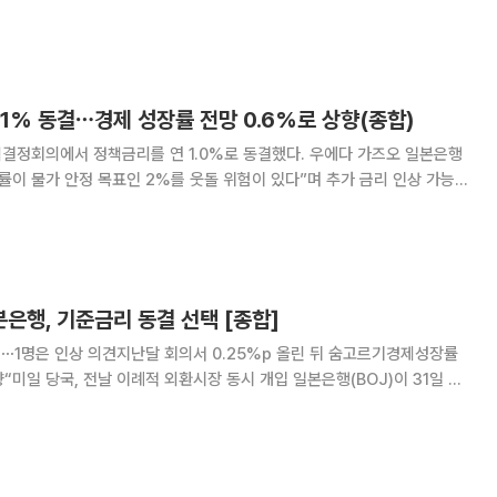
자 심리를 끌어올린 영향이다. 뉴욕증권거래소(NYSE)에서 다
 거래일 대비 276.97포
1% 동결⋯경제 성장률 전망 0.6%로 상향(종합)
결정회의에서 정책금리를 연 1.0%로 동결했다. 우에다 가즈오 일본은행
률이 물가 안정 목표인 2%를 웃돌 위험이 있다”며 추가 금리 인상 가능성
책위원 9명 가운데 8명이 동결에 찬
은행, 기준금리 동결 선택 [종합]
성⋯1명은 인상 의견지난달 회의서 0.25%p 올린 뒤 숨고르기경제성장률
당국, 전날 이례적 외환시장 동시 개입 일본은행(BOJ)이 31일 기
현행 ‘1% 정도’로 유지했다. 중동 지역의 긴장 고조와 국제유가 상승이
릴 수 있다는 우려로 지난