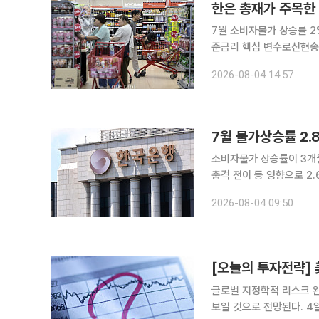
한은 총재가 주목한 
7월 소비자물가 상승률 
준금리 핵심 변수로신현송 "금리
률이 3개월 만에 2%대로
2026-08-04 14:57
이 등 영향으로 전월 대비
7월 물가상승률 2.
소비자물가 상승률이 3개월
충격 전이 등 영향으로 2
률이 7월보다 더 오를 것이라고 전망했다. 한국은행은 4일 오
2026-08-04 09:50
가 상황과 향후 물가 흐름
글로벌 지정학적 리스크 
보일 것으로 전망된다. 4일 한지영 키움증권 연구원은 "7월 폭락 및 전일 급락에 대한 과매도 인식