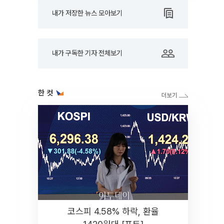
내가 저장한 뉴스 모아보기
내가 구독한 기자 전체보기
한 컷
코스피 4.58% 하락, 환율