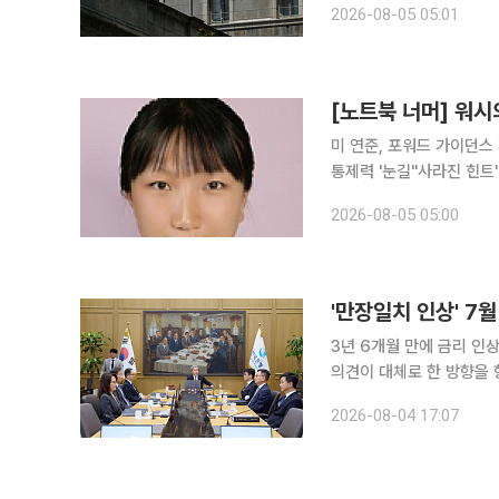
2026-08-05 05:01
기는 어려울 것이라는 관
[노트북 너머] 워시
미 연준, 포워드 가이던스
통제력 '눈길''사라진 힌트' 안갯속 
목을 집중시킨 두 통화정책
2026-08-05 05:00
와 5월 미국 연방준비제도(
'만장일치 인상' 7
3년 6개월 만에 금리 인
의견이 대체로 한 방향을 
투자 과열 등 금융불균형에
2026-08-04 17:07
은행이 4일 공개한 '202