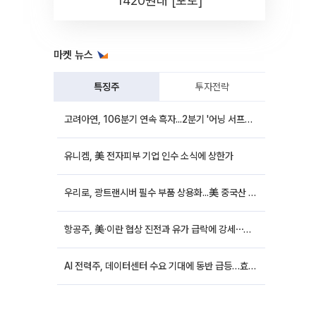
1420원대 [포토]
마켓 뉴스
특징주
투자전략
고려아연, 106분기 연속 흑자...2분기 '어닝 서프라이즈'에 장 초반 12%대 강세
유니켐, 美 전자피부 기업 인수 소식에 상한가
우리로, 광트랜시버 필수 부품 상용화...美 중국산 퇴출 추진에 상승세
항공주, 美·이란 협상 진전과 유가 급락에 강세⋯한진칼 8%↑
AI 전력주, 데이터센터 수요 기대에 동반 급등…효성중공업 10%↑