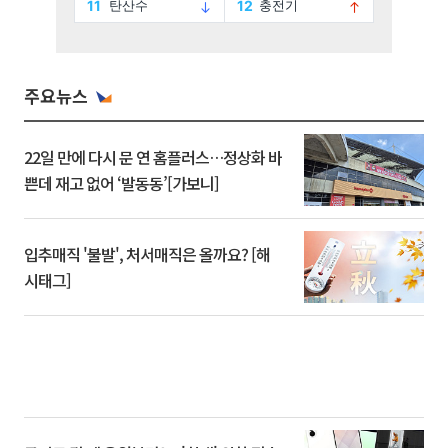
주요뉴스
22일 만에 다시 문 연 홈플러스…정상화 바
쁜데 재고 없어 ‘발동동’[가보니]
입추매직 '불발', 처서매직은 올까요? [해
시태그]