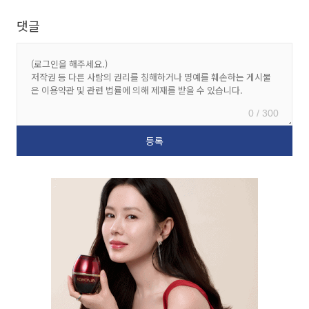
댓글
0 / 300