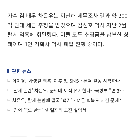
가수 겸 배우 차은우는 지난해 세무조사 결과 약 200
억 원대 세금 추징을 받았으며 김선호 역시 지난 2월
탈세 의혹에 휘말렸다. 이들 모두 추징금을 납부한 상
태이며 1인 기획사 역시 폐업 진행 중이다.
관련 뉴스
이이경, '사생활 의혹' 이후 첫 SNS⋯본격 활동 시작하나
'탈세 논란' 차은우, 군악대 보직 유지한다⋯국방부 "변경 사유 해당 안돼"
차은우, 탈세 논란에 결국 '백기'⋯여론 회복도 시간 문제?
‘경험 無도 환영’ 첫 일자리 도전 설명서