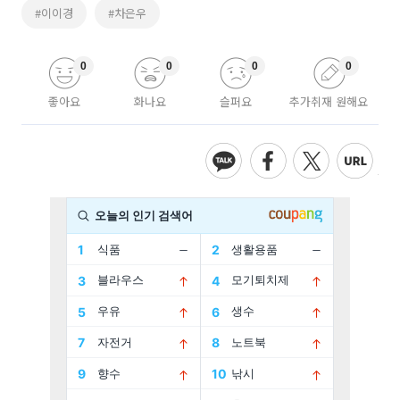
#이이경
#차은우
0
0
0
0
좋아요
화나요
슬퍼요
추가취재 원해요