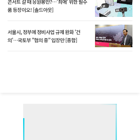
콘서트 갈 때 응원봉만?⋯'최애' 위한 필수
품 등장이오! [솔드아웃]
서울시, 정부에 정비사업 규제 완화 '건
의'⋯국토부 "협의 중" 입장만 [종합]