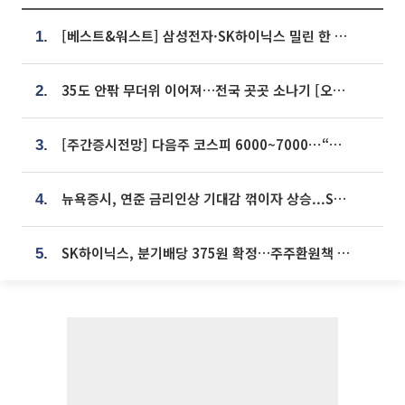
[베스트&워스트] 삼성전자·SK하이닉스 밀린 한 주…상상인증권은 85% 급등
1.
35도 안팎 무더위 이어져…전국 곳곳 소나기 [오늘 날씨]
2.
[주간증시전망] 다음주 코스피 6000~7000⋯“外人 수급은 정책이 변수”
3.
뉴욕증시, 연준 금리인상 기대감 꺾이자 상승...S&P500 사상 최고치 [종합]
4.
SK하이닉스, 분기배당 375원 확정…주주환원책 9월로 앞당겨 발표
5.