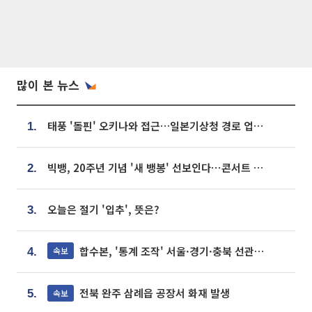
많이 본 뉴스
태풍 '돌핀' 오키나와 접근…일본기상청 경로 업데이트
1.
빅뱅, 20주년 기념 '새 뱅봉' 선보인다⋯콘서트 앞두고 팝업 개최
2.
오늘은 절기 '입추', 뜻은?
3.
합수본, '통계 조작' 서울·경기·충북 선관위 등 추가 압수수색
속보
4.
전북 완주 삼례읍 공장서 화재 발생
속보
5.