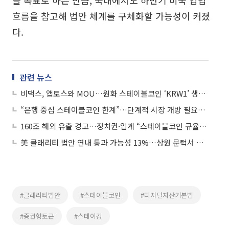
를 목표로 하는 만큼, 국내에서도 하반기 미국 입법
흐름을 참고해 법안 체계를 구체화할 가능성이 커졌
다.
관련 뉴스
비댁스, 앱토스와 MOU…원화 스테이블코인 ‘KRW1’ 생태계 확장
“은행 중심 스테이블코인 한계”…단계적 시장 개방 필요성 대두
160조 해외 유출 경고…정치권·업계 “스테이블코인 규율체계 서둘러야”
美 클래리티 법안 연내 통과 가능성 13%…상원 문턱서 제동
#클래리티법안
#스테이블코인
#디지털자산기본법
#증권형토큰
#스테이킹