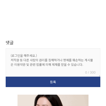
댓글
0 / 300