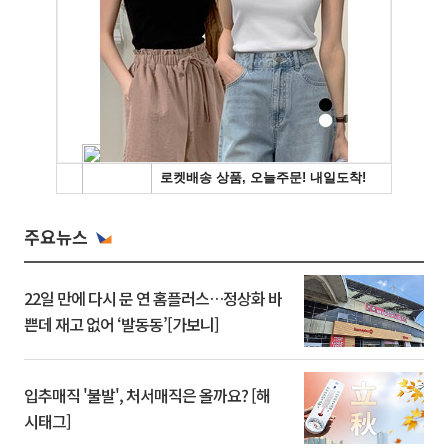
주요뉴스
22일 만에 다시 문 연 홈플러스…정상화 바
쁜데 재고 없어 ‘발동동’[가보니]
입추매직 '불발', 처서매직은 올까요? [해
시태그]