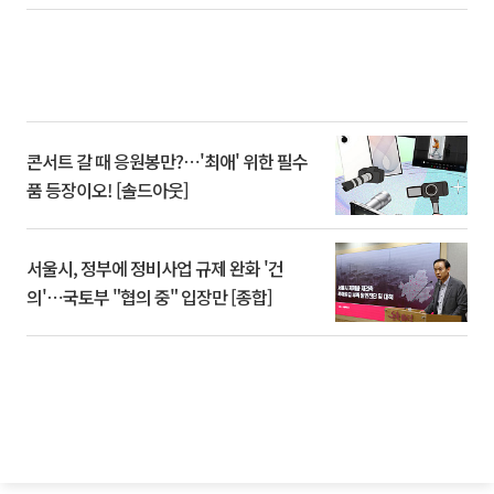
콘서트 갈 때 응원봉만?⋯'최애' 위한 필수
품 등장이오! [솔드아웃]
서울시, 정부에 정비사업 규제 완화 '건
의'⋯국토부 "협의 중" 입장만 [종합]