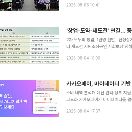
순창군에 따르면 전날 순창군립도서관 
2026-08-05 10:41
회를 열었다. 군은 이날 지원 
‘창업-도약-재도전’ 연결… 중
2차 모두의 창업, 1만명 선발…신성장
터 재도전 지원소상공인 사회보장·정책자금 개편…
도약, 재도전까지 기업의 생애주기를 잇
2026-08-04 18:00
연구개발(R&D), 수출 등을 묶어 지
카카오페이, 마이데이터 기반 A
소비 내역 분석해 예산 관리·정부 지원
고도화 카카오페이가 마이데이터를 활용해 이용자의 소비 습관과 자산 목표 달성을 지원하는 AI 금
융 에이전트 서비스를 선보였다. 카카오페이는 마이데이터 기반 맞춤형 AI 금융 에이전트 ‘AI코치’
2026-08-04 17:37
베