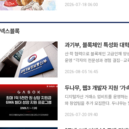
르는 이는 없었다. 그리고 나의 별명도 
2026-07-18 06:00
쯤 됐던 것 같다. 그녀의 삶은 그녀
넥스블록
과기부, 블록체인 특성화 대학(
산∙학 협력으로 블록체인 고급인재 양성
운영 “각자의 전문성과 경험 결집∙∙∙교육∙실무 경험을 제공” 
경훈, 이하 과기부)는 한국인터넷진흥원(
2026-08-05 16:45
학(원) 지원사업’ 수행기관으로 2개 
두나무, 웹3 개발자 지원 ‘가
디지털자산 거래소 업비트를 운영하는 두
와 창업팀을 추가 모집한다. 두나무는 빌더와 개발자, 창업자를 대상으로 진행하는 개발자 지원 프
로그램 ‘가속(GASOK)’의 참가팀을 이달 말
2026-07-20 09:40
계에서 실제 서비스를 개발하고 메인넷