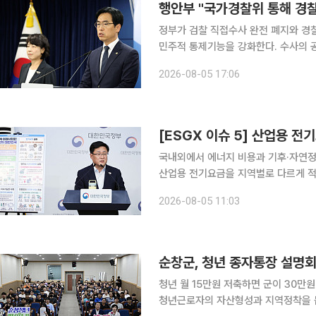
행안부 "국가경찰위 통해 경찰
정부가 검찰 직접수사 완전 폐지와 경
민주적 통제기능을 강화한다. 수사의 공정성을 제고하기
보고에서 이 같은 하반기 추진과제를 발표했다. 행안부는 상반기 성과로 ‘생명
2026-08-05 17:06
고유가 피해지원금 지급, 인공지능(AI)
[ESGX 이슈 5] 산업용 
국내외에서 에너지 비용과 기후·자연정
산업용 전기요금을 지역별로 다르게 적
국에서는 중국산 폴리실리콘에 가격하한
2026-08-05 11:03
너지 지원금 회수에 제동을 걸었다. 
순창군, 청년 종자통장 설명회
청년 월 15만원 저축하면 군이 30만원 
청년근로자의 자산형성과 지역정착을 돕는