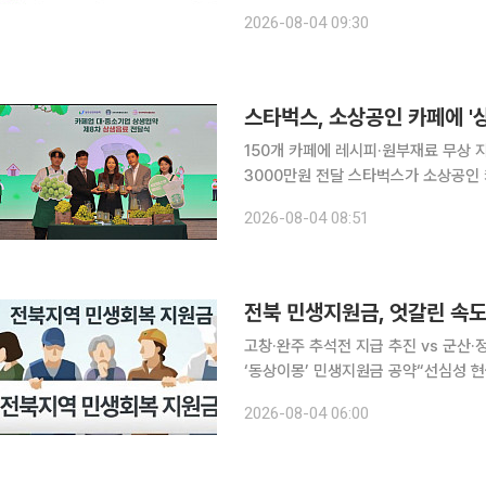
술을 기반으로 한 차세대 뇌질환 세포치료제 개발에 본
2026-08-04 09:30
부가 지원하는 ‘2026년도 연구중심
스타벅스, 소상공인 카페에 '
150개 카페에 레시피·원부재료 무상 
3000만원 전달 스타벅스가 소상공인 카페의 경쟁력 강화를 위해 제8차 상생음료 '상주 샤인머스캣
에이드'를 개발해 전국 소상공인 카페
2026-08-04 08:51
로그램으로, 올해까지 누적 지원 규모는
전북 민생지원금, 엇갈린 속도
고창·완주 추석전 지급 추진 vs 군산
‘동상이몽’ 민생지원금 공약“선심성 현금살
방선거 이후 전북지역 지자체들이 민생
2026-08-04 06:00
엇갈리고 있다. 자체 재원 확보와 추