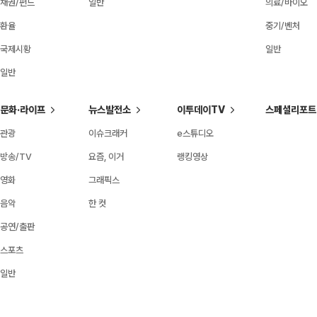
채권/펀드
일반
의료/바이오
환율
중기/벤처
국제시황
일반
일반
문화·라이프
뉴스발전소
이투데이TV
스페셜리포트
관광
이슈크래커
e스튜디오
방송/TV
요즘, 이거
랭킹영상
영화
그래픽스
음악
한 컷
공연/출판
스포츠
일반