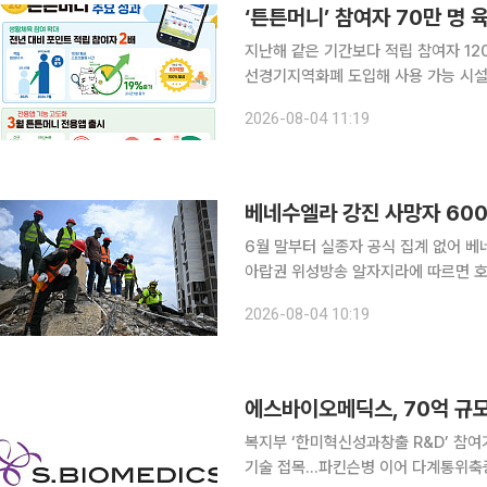
‘튼튼머니’ 참여자 70만 명
지난해 같은 기간보다 적립 참여자 12
선경기지역화폐 도입해 사용 가능 시설 약 8만 곳 확보 스포츠활동에
참여자가 올해 70만 명에 육박했다. 
2026-08-04 11:19
었다. 전용 응용프로그램 출시와 경기
베네수엘라 강진 사망자 600
6월 말부터 실종자 공식 집계 없어 베네수엘라 강진 사망자가 6000명을 넘어섰다. 3일(현지시간)
아랍권 위성방송 알자지라에 따르면 
사망자 수가 6125명으로 늘었다”며 “6만
2026-08-04 10:19
는 공개되지 않았다. 베네수엘라 정부는
복지부 ‘한미혁신성과창출 R&D’ 
기술 접목…파킨슨병 이어 다계통위축증ㆍ치매 등 적응증 확