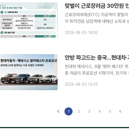
맞벌이 근로장려금 30만원 인
근로장려세제(EITC) 지급액이 맞벌이
의 퇴직연금 납입액에 대해선 소득과 상관없이 1
표한 ‘2026년 세제개편안’의 민생 부
2026-08-03 18:00
2200만원에서 2600만원으로, 맞벌
안방 파고드는 중국...현대차·
현대차·제네시스, 8월 '썸머 페스타' 
종 저금리 프로모션 시행기아, 전기차
체 할인 프로모션 한 달 추가 진행 중국 자동차 업체들이 가격 경쟁력을 앞세워 국내외 시장에서 빠
2026-08-03 16:05
르게 영향력을 키우면서 현대자동차그룹
1
2
3
4
5
6