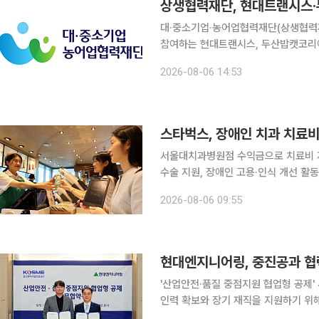
상생협력재단, 현대트랜시스·
대·중소기업·농어업협력재단(상생협력재
참여하는 현대트랜시스, 두산밥캣코리아
협약을 체결한다고 6일 밝혔다. 이번 협약은 정부지원금과 상생기금을 매칭해 추진하는 ‘고탄소배
2026-08-06 14:53
출업종 공급망 ESG 지원 시범사업’의 
스타벅스, 장애인 치과 치료비
서울대치과병원점 수익금으로 치료비 지원
수술 지원, 장애인 고용·인식 개선 활동도 지속 스타벅스 코리아가 취약계층 장
진을 위해 서울대학교치과병원에 치과 치료비 지원금
2026-08-06 09:55
교치과병원에서 기부금 전달식을 열고
현대엔지니어링, 중진공과 협력
'산업안전·품질 중점지원 협업형 공제' 사업 협업 현대엔지니어링이 협력사의 
인력 확보와 장기 재직을 지원하기 위해 정부
은 서울 종로구 계동 본사에서 중소벤