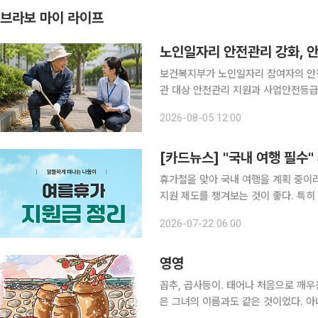
브라보 마이 라이프
노인일자리 안전관리 강화, 안
보건복지부가 노인일자리 참여자의 안
관 대상 안전관리 지원과 사업안전등급
보건복지부는 5일 노인일자리 참여자가
2026-08-05 12:00
명을 수행기관과 지방정부에 배치한다고
[카드뉴스] "국내 여행 필수"
휴가철을 맞아 국내 여행을 계획 중이
지원 제도를 챙겨보는 것이 좋다. 특히
및 가족 여행을 앞둔 시니어라면, 작은 
2026-07-22 06:00
지원 제도는 목적과 대상에 따라 다양
영영
꼽추, 곱사등이. 태어나 처음으로 깨우친 단어들이었다. 할매의 왜소
은 그녀의 이름과도 같은 것이었다. 