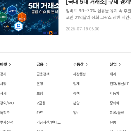
[국내 5대 거래소] 규제 경
업비트 69~70% 점유율 유지 속 후
코인 21억달러 상회 고팍스 상환 지연·코빗 체질 
소를 둘러싼 이번 주 흐름은 점유율 
2026-07-18 06:00
고 있다는 점으로 압축된다. 1위 사업
마켓
금융
부동산
산업
공시
금융정책
시장동향
재계
시황
은행
업계
전자/통신/IT
시세
보험
정책
자동차
장외/IPO
2금융
분양
중화학
특징주
카드
일반
항공/물류
투자전략
가상자산/핀테크
유통