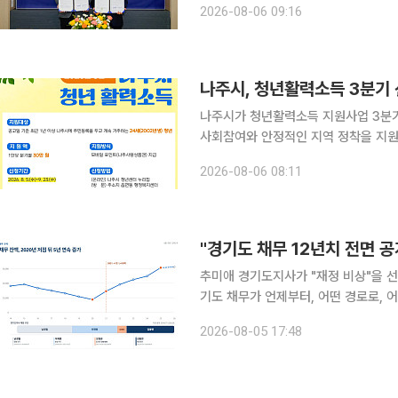
2026-08-06 09:16
나주시, 청년활력소득 3분기 
나주시가 청년활력소득 지원사업 3분기 참여자를 모집한다. 6
사회참여와 안정적인 지역 정착을 지원
신청을 받는다. 지원 대상은 공고일 기준 최근 1년 이상 나주시에 주민등록을 두고 계속 거주한
2026-08-06 08:11
2002년생 청년이다. 사회관계망서비스(
추미애 경기도지사가 "재정 비상"을 선
기도 채무가 언제부터, 어떤 경로로,
같은 날 문을 열었다. 이투데이 취재를 종합하면 김한슬 경기도의회 의원(국민의힘, 비례)은 이날 경
2026-08-05 17:48
기도가 제출한 공식자료를 토대로 201