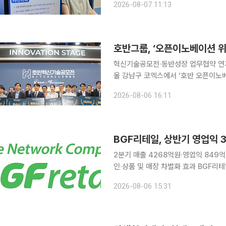
2026-08-07 11:13
이행 실태 
호반그룹, ‘오픈이노베이션 
혁신기술공모전·동반성장 업무협약 연계 운영
울 강남구 코엑스에서 ‘호반 오픈이노베
반혁신기술공모전 시상식을 비롯해 ES
2026-08-06 16:11
BGF리테일, 상반기 영업익 3
2분기 매출 4268억원·영업익 849억
인‧상품 및 매장 차별화 효과 BGF리테일이 연결 기준 올해 2분기 영업이익이 849억원으로 전년
대비 22.3% 늘었다고 6일 공시했다. 같
2026-08-06 15:31
출은 4조5472억원으로 전년 동기보다