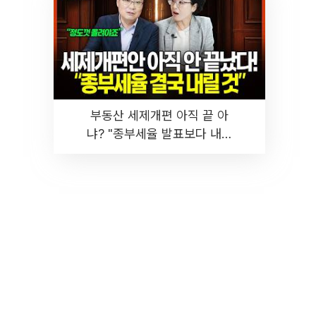
부동산 세제개편 아직 끝 아
냐? "종부세율 발표보다 내릴
것" 장기거주·양도세 전망 I 집
땅지성 I 김인만, 진미윤