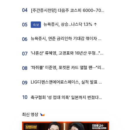
04
[주간증시전망] 다음주 코스피 6000~7000⋯“外人 수급은 정책이 변수”
뉴욕증시, 상승...나스닥 1.3% ↑
05
속보
뉴욕증시, 연준 금리인하 기대감 꺾이자 상승...S&P500 사상 최고치 [종합]
06
'나혼산' 류혜영, 고경표와 16년산 우정…"자취방서 부모님과 마주쳐"
07
'차쥐뿔' 이준영, 포켓몬 카드 열혈 팬⋯"리셀러 처단할 것"
08
LIG디펜스앤에어로스페이스, 실적 발표 후 급락→반등⋯증권가 “28년까지 튼튼”
09
10
축구협회 '성 접대 의혹' 일본까지 번졌다…日 심판 실명 공개
최신 영상