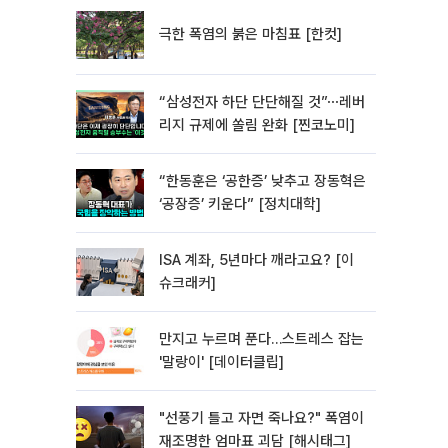
극한 폭염의 붉은 마침표 [한컷]
“삼성전자 하단 단단해질 것”⋯레버
리지 규제에 쏠림 완화 [찐코노미]
“한동훈은 ‘공한증’ 낮추고 장동혁은
‘공장증’ 키운다” [정치대학]
ISA 계좌, 5년마다 깨라고요? [이
슈크래커]
만지고 누르며 푼다…스트레스 잡는
'말랑이' [데이터클립]
"선풍기 틀고 자면 죽나요?" 폭염이
재조명한 엄마표 괴담 [해시태그]