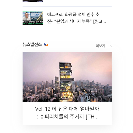
에코프로, 화장품 업체 인수 추
진⋯“본업과 시너지 부족” [찐코노
미]
뉴스발전소
Vol. 12 이 집은 대체 얼마일까
: 슈퍼리치들의 주거지 [THE
RARE]