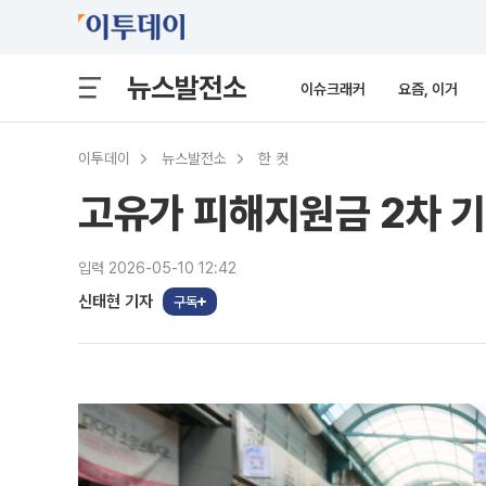
뉴스발전소
이슈크래커
요즘, 이거
이투데이
뉴스발전소
한 컷
고유가 피해지원금 2차 기
입력 2026-05-10 12:42
신태현 기자
구독