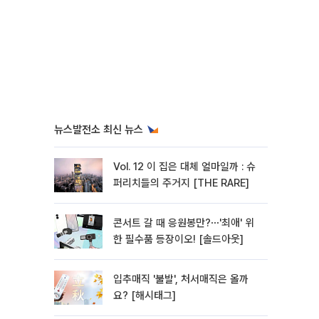
뉴스발전소 최신 뉴스
Vol. 12 이 집은 대체 얼마일까 : 슈
퍼리치들의 주거지 [THE RARE]
콘서트 갈 때 응원봉만?⋯'최애' 위
한 필수품 등장이오! [솔드아웃]
입추매직 '불발', 처서매직은 올까
요? [해시태그]