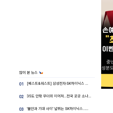
많이 본 뉴스
[베스트&워스트] 삼성전자·SK하이닉스 밀린 한 주…상상인증권은 85% 급등
01
35도 안팎 무더위 이어져…전국 곳곳 소나기 [오늘 날씨]
02
'불안과 기대 사이' 널뛰는 SK하이닉스…증권가 "HBM4·LTA 기반 펀터멘털 견고"
03