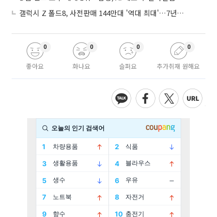
갤럭시 Z 폴드8, 사전판매 144만대 '역대 최대'…7년만에 갤노트10 기록 넘어
0
0
0
0
좋아요
화나요
슬퍼요
추가취재 원해요