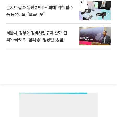
콘서트 갈 때 응원봉만?⋯'최애' 위한 필수
품 등장이오! [솔드아웃]
서울시, 정부에 정비사업 규제 완화 '건
의'⋯국토부 "협의 중" 입장만 [종합]