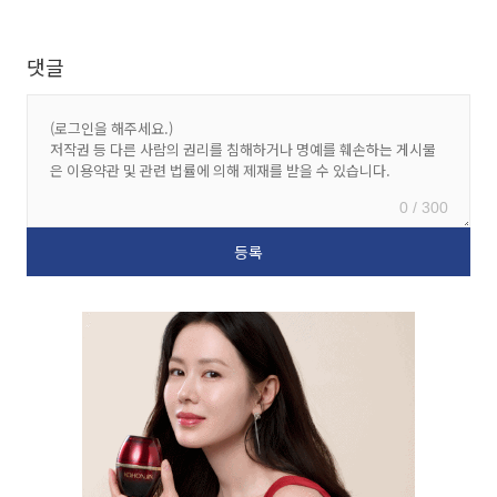
댓글
0 / 300