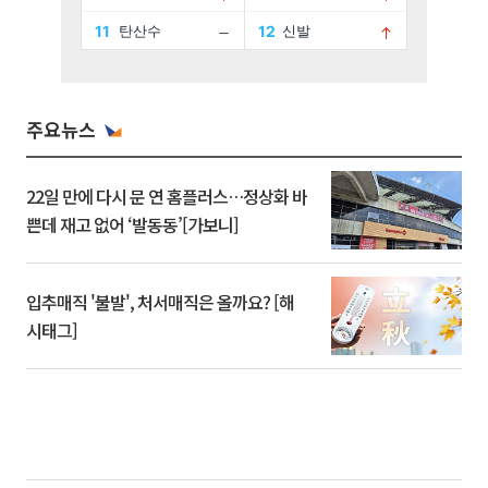
주요뉴스
22일 만에 다시 문 연 홈플러스…정상화 바
쁜데 재고 없어 ‘발동동’[가보니]
입추매직 '불발', 처서매직은 올까요? [해
시태그]