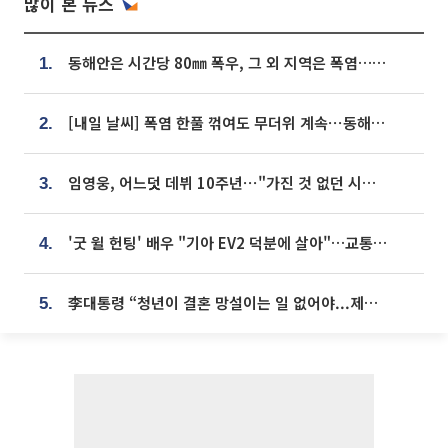
많이 본 뉴스
동해안은 시간당 80㎜ 폭우, 그 외 지역은 폭염…‘극과 극 날씨’
1.
[내일 날씨] 폭염 한풀 꺾여도 무더위 계속⋯동해안 이틀 연속 비
2.
임영웅, 어느덧 데뷔 10주년⋯"가진 것 없던 시절, 내 앞엔 20명의 팬뿐"
3.
'굿 윌 헌팅' 배우 "기아 EV2 덕분에 살아"…교통사고 후 안전성 극찬
4.
李대통령 “청년이 결혼 망설이는 일 없어야...제도상 불이익 조사”
5.