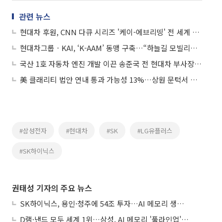
관련 뉴스
현대차 후원, CNN 다큐 시리즈 '케이-에브리띵' 전 세계 공개
현대차그룹ㆍKAI, ‘K-AAM’ 동맹 구축…“하늘길 모빌리티 주도권 잡는다”
국산 1호 자동차 엔진 개발 이끈 송준국 전 현대차 부사장 별세
美 클래리티 법안 연내 통과 가능성 13%…상원 문턱서 제동
#삼성전자
#현대차
#SK
#LG유플러스
#SK하이닉스
권태성 기자의 주요 뉴스
SK하이닉스, 용인·청주에 54조 투자…AI 메모리 생산기지 키운다
D램·낸드 모두 세계 1위…삼성, AI 메모리 '풀라인업'으로 승부