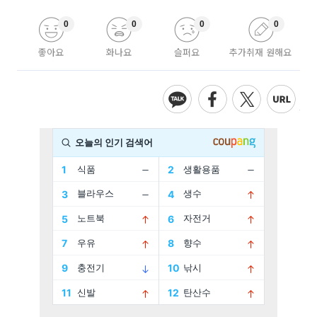
0
0
0
0
좋아요
화나요
슬퍼요
추가취재 원해요