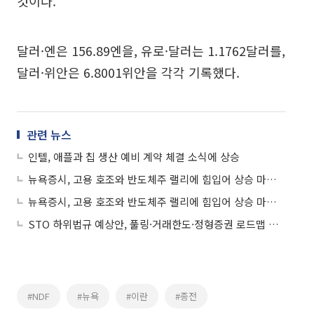
것이다.
달러·엔은 156.89엔을, 유로·달러는 1.1762달러를,
달러·위안은 6.8001위안을 각각 기록했다.
관련 뉴스
인텔, 애플과 칩 생산 예비 계약 체결 소식에 상승
뉴욕증시, 고용 호조와 반도체주 랠리에 힘입어 상승 마감…나스닥 1.71%↑
뉴욕증시, 고용 호조와 반도체주 랠리에 힘입어 상승 마감…나스닥 1.71%↑
STO 하위법규 예상안, 풀링·거래한도·정형증권 로드맵 제시
#NDF
#뉴욕
#이란
#종전