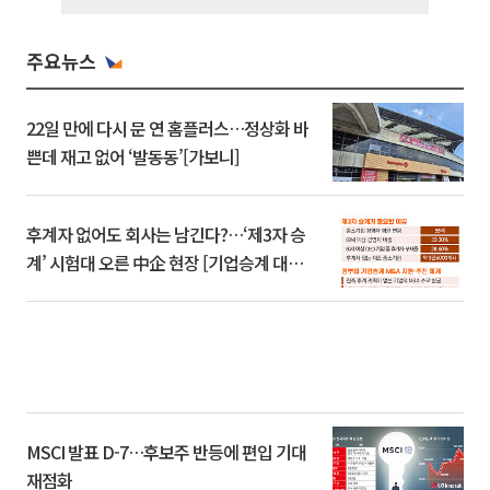
주요뉴스
22일 만에 다시 문 연 홈플러스…정상화 바
쁜데 재고 없어 ‘발동동’[가보니]
후계자 없어도 회사는 남긴다?…‘제3자 승
계’ 시험대 오른 中企 현장 [기업승계 대전
환]
MSCI 발표 D-7…후보주 반등에 편입 기대
재점화