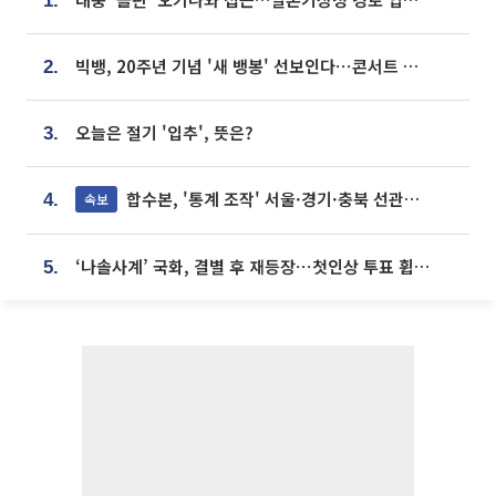
1.
빅뱅, 20주년 기념 '새 뱅봉' 선보인다⋯콘서트 앞두고 팝업 개최
2.
오늘은 절기 '입추', 뜻은?
3.
합수본, '통계 조작' 서울·경기·충북 선관위 등 추가 압수수색
속보
4.
‘나솔사계’ 국화, 결별 후 재등장⋯첫인상 투표 휩쓸고 ‘인기녀’ 등극
5.