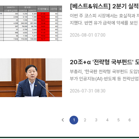
이번 주 코스피 시장에서는 호실적과 
지했다. 반면 유가 급락에 약세를 보
하락률 상위권에 이름을 올렸다. 1일 한국거래소에 따르면 이번 주(27~31일) 코스피 지수는 전주
2026-08-01 07:00
(24일) 대비 95.17p(1.42%) 내린 
20조+α '전략형 국부펀드'
부총리, '한국판 전략형 국부펀드 도입방
부가 인공지능(AI)·반도체 등 전략산업
국부펀드인 한국투자공사(KIC) 내 별
2026-07-31 08:30
상이다. 해외 금융자산에 투자해 수익을
1
2
3
4
5
6