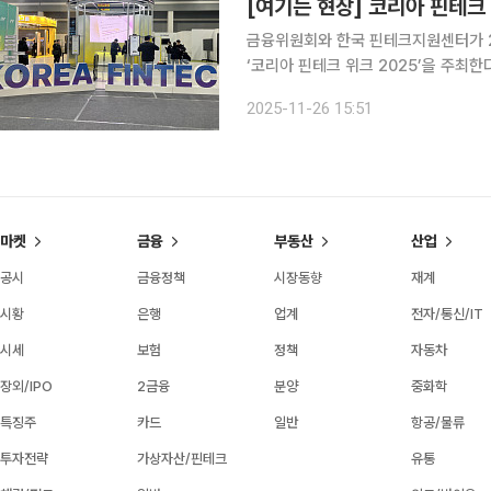
금융위원회와 한국 핀테크지원센터가 2
‘코리아 핀테크 위크 2025’을 주최
관, 해외정부 및 기관 등이 참여했다. 제2전시장 무대에서 열리는 개막행사에는 이억원 금융위원장,
2025-11-26 15:51
윤한홍 정무위원장, 이세훈 금융감독원
마켓
금융
부동산
산업
공시
금융정책
시장동향
재계
시황
은행
업계
전자/통신/IT
시세
보험
정책
자동차
장외/IPO
2금융
분양
중화학
특징주
카드
일반
항공/물류
투자전략
가상자산/핀테크
유통