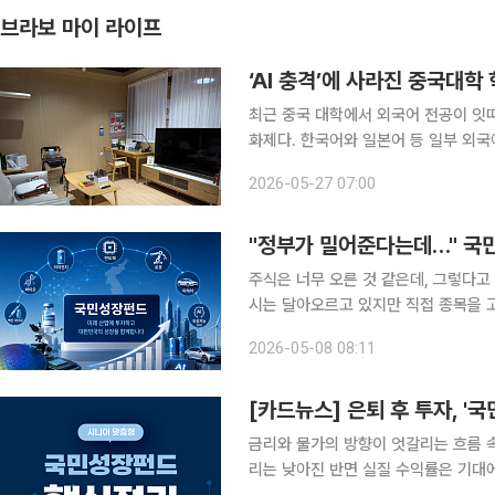
브라보 마이 라이프
‘AI 충격’에 사라진 중국대학
최근 중국 대학에서 외국어 전공이 잇
화제다. 한국어와 일본어 등 일부 외국
의 미래가 흔들리고 있다는 해석도 나왔다. 반면에 AI가 대체할 수 있는 전통 지식서비스
2026-05-27 07:00
어드는 한편, 초고령사회에 대비한 스마
"정부가 밀어준다는데…" 국
주식은 너무 오른 것 같은데, 그렇다고 
시는 달아오르고 있지만 직접 종목을 고르기엔 
해 안정성을 우선해야 하는 중장년층 
2026-05-08 08:11
가 추진하는 ‘국민성장펀드’에 관심이 
[카드뉴스] 은퇴 후 투자, '
금리와 물가의 방향이 엇갈리는 흐름 
리는 낮아진 반면 실질 수익률은 기대에