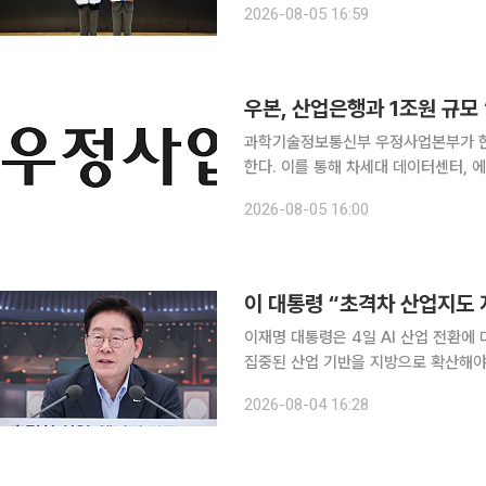
2026-08-05 16:59
우본, 산업은행과 1조원 규모 
과학기술정보통신부 우정사업본부가 한국
한다. 이를 통해 차세대 데이터센터, 
우정사업본부는 5일 서울 여의도 한국산
2026-08-05 16:00
이 대통령 “초격차 산업지도 
이재명 대통령은 4일 AI 산업 전환에
집중된 산업 기반을 지방으로 확산해야
대한 의존을 낮추는 방향으로 재편하라고 지시했다. 이 대통령은 이날 
2026-08-04 16:28
에너지부·기상청·원자력안전위원회 업무