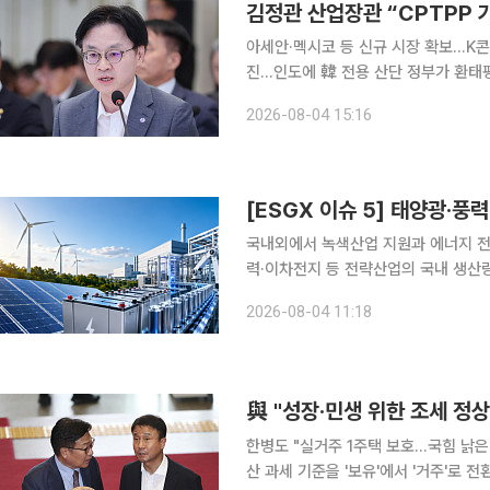
김정관 산업장관 “CPTPP 
아세안·멕시코 등 신규 시장 확보…K콘
진…인도에 韓 전용 산단 정부가 환태평양경제동반자협정(CPTPP) 가입을 검토한다. 시장 개방에
민감한 농어업계와 국회 등 이해관계자의 의
2026-08-04 15:16
통상부 장관은 4일 청와대 영빈관에서
국내외에서 녹색산업 지원과 에너지 전
력·이차전지 등 전략산업의 국내 생
했다. 유럽에서는 폭염과 산불, 가뭄
2026-08-04 11:18
속가능펀드로 자금이 다시 유입됐다. 
與 "성장·민생 위한 조세 정상
한병도 "실거주 1주택 보호…국힘 낡은 
산 과세 기준을 '보유'에서 '거주'로 