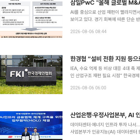
삼일PwC "올해 글로벌 M&A 
AI를 중심으로 산업 재편이 빨라지면서
보이고 있다. 경기 회복에 따른 단순 
시장을 이끄는 가운데 하반기에도 성장
2026-08-06 08:44
다. 삼일PwC는 이 같은 내용을 담은 
한경협 “설비 전환 지원 등으
IEA, 수요 억제 등 비상 대응 4대 
인 산업구조 재편 필요 시점” 한국경제인협회(한경협)에서 지정학 리스크가 발생할 때마다 반복되
고 있는 에너지 위기에 근본적으로 대
2026-08-06 06:00
다. 6일 한경협은 김진수 한양대 
산업은행·우정사업본부, AI 
데이터센터·에너지 인프라 투자 나서…20년 만에 재출자 한국산
사업본부가 인공지능(AI) 데이터센터 등
성한다. 산업은행은 서울 여의도 산업은행 본점에서 우정사업본부와 'AI 인프라 금융 협력 체계 구