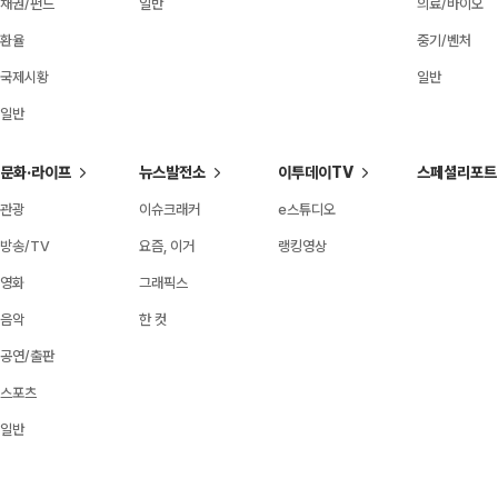
채권/펀드
일반
의료/바이오
환율
중기/벤처
국제시황
일반
일반
문화·라이프
뉴스발전소
이투데이TV
스페셜리포트
관광
이슈크래커
e스튜디오
방송/TV
요즘, 이거
랭킹영상
영화
그래픽스
음악
한 컷
공연/출판
스포츠
일반