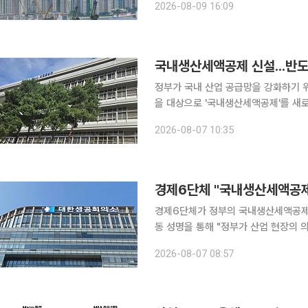
2026-08-09 16:09
직원들에게 집중되면서 이들이 의사와 
국내생산세액공제 신설...반도
정부가 국내 산업 공급망을 강화하기 위
을 대상으로 '국내생산세액공제'를 새로 도입한다. 산업통상부는 지난 3일 발
편안'에 국내생산세액공제를 신설되며,
2026-08-07 10:35
밝혔다. 국내생산세액공제는 녹색
경제6단체 "국내생산세액공제
경제6단체가 정부의 국내생산세액공제 신설 방침에
동 성명을 통해 "정부가 산업 현장의 
위한 국내생산세액공제를 신설하기로 한 것을 환영한다"
2026-08-07 08:57
생산기반을 자국에 유치하기 위해 경