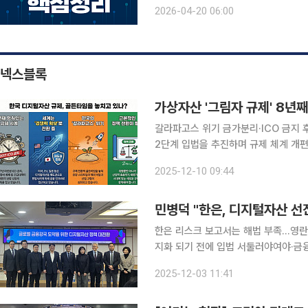
부담이 크다. 이처럼 안정성과 수익성 사이에서 균형을 찾기 어려운 환경 속에서, 정부가 추진 중인
2026-04-20 06:00
‘국민성장펀드’가 새로운 투자 대안으
넥스블록
가상자산 '그림자 규제' 8년
갈라파고스 위기 금가분리·ICO 금지 후유증 美
2단계 입법을 추진하며 규제 체계 개편
긴급대책 중심의 해석과 관행에 묶여 
2025-12-10 09:44
경이 빠르게 바뀌는 만큼 한국도 정책
한은 리스크 보고서는 해법 부족…영란
지화 되기 전에 입법 서둘러야여야·금융
쟁점 조율 중 오는 10일까지 여당이 금융당국에 '디지털자산 2단계 입법(스테이블코인 규율 체계)'
2025-12-03 11:41
조율해 정부안을 제출해야하는 가운데,