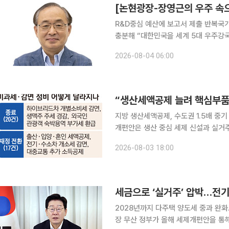
[논현광장-장영근의 우주 속으
R&D중심 예산에 보고서 제출 반복국가
충분해 “대한민국을 세계 5대 우주강국으로 만들겠습니다.” 지난 20여 년 동안 정부가 가장 많이
반복한 정책 구호 중 하나다. 최근에
2026-08-04 06:00
육성을 약속했다. 지난 달 초 이재명
지방 생산세액공제, 수도권 1.5배 중기 취업자 세감면도 지
개편안은 생산 중심 세제 신설과 실거주
내용을 문답식으로 정리했다. Q. 실제 세 부담은 얼마나 달라지나. A. 정부는 적용 사례를 통해 실거
2026-08-03 18:00
주 여부와 주택가격에 따라 세 부담이
세금으로 ‘실거주’ 압박…전기
2028년까지 다주택 양도세 중과 완화로
장 무산 정부가 올해 세제개편안을 통해 비거주·다주택에 대한 고강도 세 부담 강화를 공식화했다.