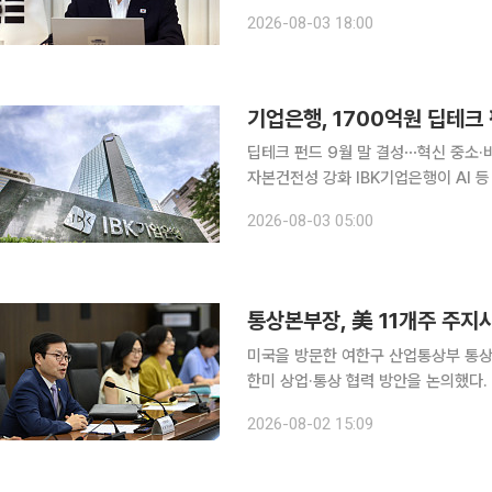
투기 억제, 과세 정상화라는 명분을 
2026-08-03 18:00
공급자 역할을 하는 다주택에 대한 세
기업은행, 1700억원 딥테크
딥테크 펀드 9월 말 결성⋯혁신 중소
자본건전성 강화 IBK기업은행이 AI 등 미래 성장산업을 육성하기 위해 최대 1700억원 규모의 딥테
크 펀드를 조성한다. 하반기에는 40
2026-08-03 05:00
적정성을 안정적으로 유지하고 중소기업
통상본부장, 美 11개주 주지
미국을 방문한 여한구 산업통상부 통상
한미 상업·통상 협력 방안을 논의했다. 산업부는 여 본부장이 지난달 30일부터 이달 1일까지 미국
오클라호마시티에서 열린 2026년도 
2026-08-02 15:09
주지사 등 주요 인사, 업계 관계자들과