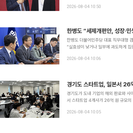
되고 있다. 더불어민주당은 개편안을 '
2026-08-04 10:50
하 선언'으로 규정했다 한
한병도 “세제개편안, 성장·민
한병도 더불어민주당 대표 직무대행 겸
“실효성이 낮거나 일부에 과도하게 집
평가했다. 한 직무대행은 4일 국회에서 열린 원내대책회의에서 “이번 개편안은 전략 산업과 국내
2026-08-04 10:06
투자를 적극 지원하고 서민과 청년, 지
경기도 스타트업, 일본서 26
경기도가 도내 기업의 해외 판로와 사
서 스타트업 4개사가 26억 원 규모
66개사 모집에 들어갔다. 4일 이투데이 취재를 종합하면, 경기도와 경기도경제과학진흥원(경과원)
2026-08-04 10:05
은 7월 29일부터 31일까지 일본 도