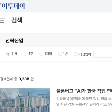
검색
전체
1주
1개월
1년
직접입력
검색결과 총
3,238
건
블룸버그 “AI가 한국 직업·
성과급 40만달러에 동탄 집값·명품 
열·자산 격차·문화산업 일자리 감소 우
와 문화산업까지 바꾸고 있다는 분석이 