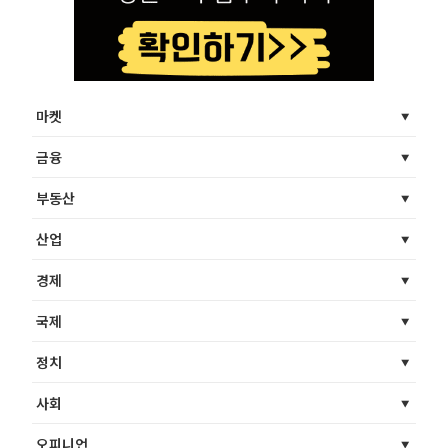
마켓
금융
부동산
산업
경제
국제
정치
사회
오피니언