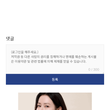
댓글
0 / 300