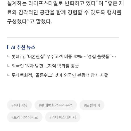
설계하는 라이프스타일로 변화하고 있다”며 “좋은 재
료와 감각적인 공간을 함께 경험할 수 있도록 행사를
구성했다”고 말했다.
AI 추천 뉴스
롯데百, ‘더콘란샵’ 우수고객 비중 42%…‘경험 플랫폼’ 변신 통했다
외국인 ‘N차 방한’...지역 백화점 방긋
롯데백화점, ‘골든위크’ 맞아 외국인 관광객 잡기 사활
#홈다이닝
#롯데백화점부산본점
#토털페어
#프리미엄식재료
#키네틱스테이지