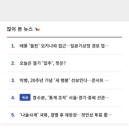
많이 본 뉴스
태풍 '돌핀' 오키나와 접근…일본기상청 경로 업데이트
1.
오늘은 절기 '입추', 뜻은?
2.
빅뱅, 20주년 기념 '새 뱅봉' 선보인다⋯콘서트 앞두고 팝업 개최
3.
합수본, '통계 조작' 서울·경기·충북 선관위 등 추가 압수수색
속보
4.
‘나솔사계’ 국화, 결별 후 재등장⋯첫인상 투표 휩쓸고 ‘인기녀’ 등극
5.