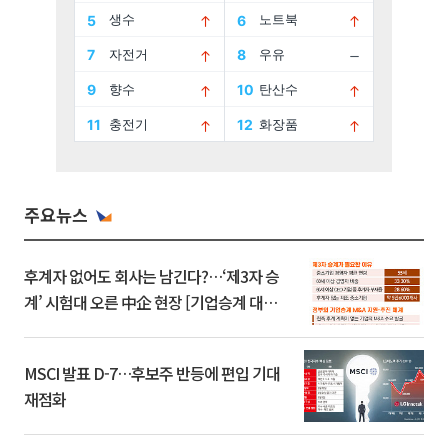
주요뉴스
후계자 없어도 회사는 남긴다?…‘제3자 승
계’ 시험대 오른 中企 현장 [기업승계 대전
환]
MSCI 발표 D-7…후보주 반등에 편입 기대
재점화