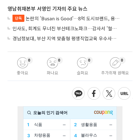
영남취재본부 서영인 기자의 주요 뉴스
논란의 'Busan is Good'…8억 도시브랜드, 용산 대통령실 CI 업체가 수행
단독
인사도, 회계도 무너진 부산테크노파크…감사서 '혈세 유용·인사 뒤집기' 적발
경남정보대, 부산 지역 맞춤형 평생직업교육 우수사례로 혁신 주도
0
0
0
0
좋아요
화나요
슬퍼요
추가취재 원해요