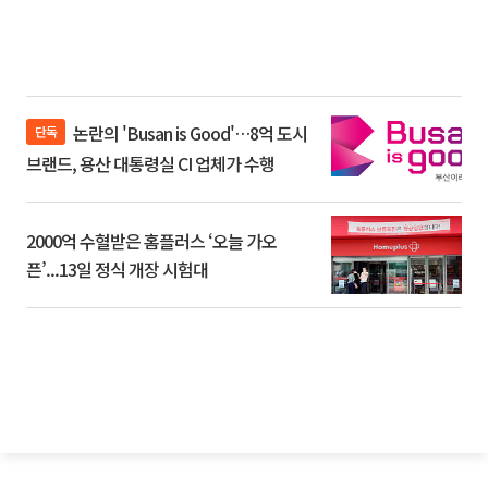
논란의 'Busan is Good'…8억 도시
단독
브랜드, 용산 대통령실 CI 업체가 수행
2000억 수혈받은 홈플러스 ‘오늘 가오
픈’...13일 정식 개장 시험대