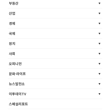
부동산
산업
경제
국제
정치
사회
오피니언
문화·라이프
뉴스발전소
이투데이TV
스페셜리포트