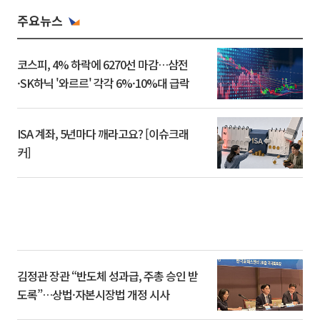
주요뉴스
코스피, 4% 하락에 6270선 마감…삼전
·SK하닉 '와르르' 각각 6%·10%대 급락
ISA 계좌, 5년마다 깨라고요? [이슈크래
커]
김정관 장관 “반도체 성과급, 주총 승인 받
도록”…상법·자본시장법 개정 시사