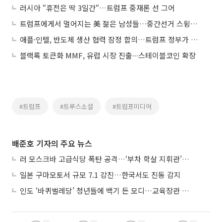
러시아 “휴전은 딱 3일간“…트럼프 중재론 선 그어
트럼프에게서 멀어지는 美 젊은 남성들…중간선거 스윙보터로 부상
애플·인텔, 반도체 생산 협력 잠정 합의…트럼프 정부가 중재
블랙록 토큰화 MMF, 유럽 시장 진출∙∙∙스테이블코인 확장
#트럼프
#트루스소셜
#트럼프미디어
배준호 기자의 주요 뉴스
러 모스크바 고급식당 폭탄 공격…‘부차 학살 지휘관’ 노렸나
일본 구마모토서 규모 7.1 강진…한국서도 진동 감지
인도 ‘바퀴벌레당’ 청년들에 백기 든 모디…교육장관 사퇴