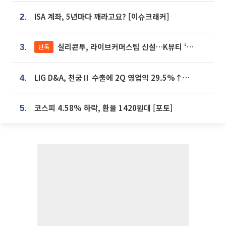
ISA 계좌, 5년마다 깨라고요? [이슈크래커]
2.
실리콘투, 라이브커머스팀 신설…K뷰티 ‘글로벌 판매망’ 확대[K뷰티 라방戰]
단독
3.
LIG D&A, 천궁Ⅱ 수출에 2Q 영업익 29.5%↑…수주잔고 24.6조 [종합]
4.
코스피 4.58% 하락, 환율 1420원대 [포토]
5.