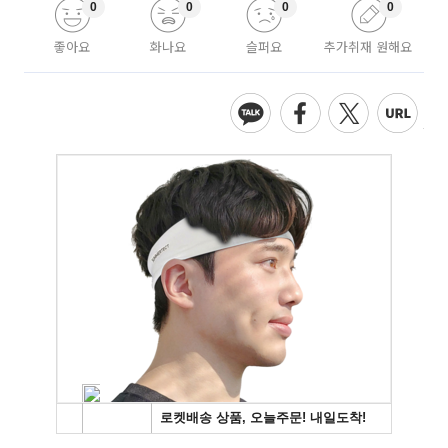
0
0
0
0
좋아요
화나요
슬퍼요
추가취재 원해요