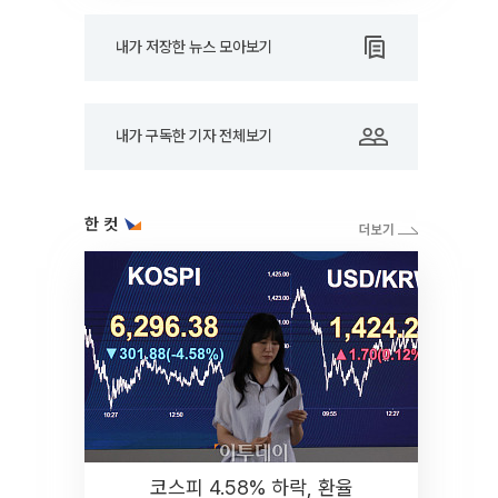
내가 저장한 뉴스 모아보기
내가 구독한 기자 전체보기
한 컷
코스피 4.58% 하락, 환율