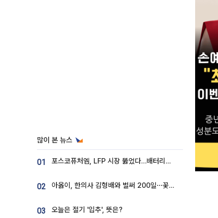
많이 본 뉴스
포스코퓨처엠, LFP 시장 뚫었다…배터리사와 대규모 장기 공급 합의
01
아옳이, 한의사 김형배와 벌써 200일⋯꽃다발 들고 "프러포즈 아냐"
02
오늘은 절기 '입추', 뜻은?
03