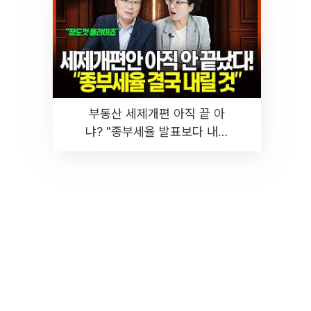
부동산 세제개편 아직 끝 아
냐? "종부세율 발표보다 내릴
것" 장기거주·양도세 전망 I 집
땅지성 I 김인만, 진미윤