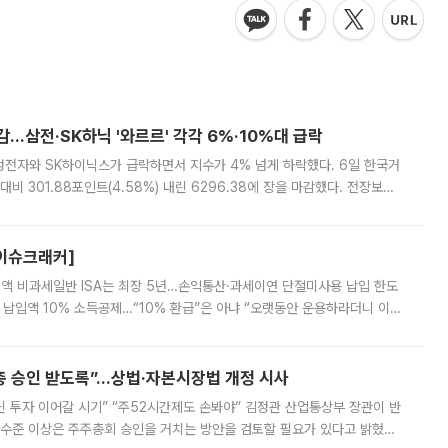
닌 투자 이어갈 시기” “주52시간제도 손봐야” 김정관 산업통상부 장관이 반
 수준 이상은 주주총회 승인을 거치는 방안을 검토할 필요가 있다고 밝혔다.
배구조와 주주권 강화 논의가 이어지는 가운데, 핵심 연구인력에 대한
 “집값 해법은 공급” [종합]
안” 우려재개발·재건축 활성화 및 비아파트 공급 확대 촉구 정부와 서울시의
정부가 고가주택과 비거주 1주택자 등의 세 부담을 높여 수요를 억제하는 카
키울 것이라며 세금이 아닌 공급이 근본적인 처방이라고 전면 반박했다.
방·전력망 확충 등 예산 반영 주문 [종합]
과 관련해 "사실상 국가적인 기후 재난"이라며 취약계층 보호와 야외 노동자
정력을 총동원하라고 지시했다. 아울러 반복되는 극한 기후에 대비해 폭염 대응
영하는 방안도 검토하라고 주문했다. 이 대통령은 이날 폭염·가뭄 대
예고⋯‘초저가 전략’ 접나
 AI 기업 딥시크가 6일 AI 서비스 전반의 가격을 대폭 인상한다고 예고했다.
 경쟁사들을 압박하며 시장 판도를 뒤흔들어온 만큼 이례적인 전략 변화로 평
 이날 공지를 통해 구체적인 인상 폭은 공개하지 않았지만 상당한 수