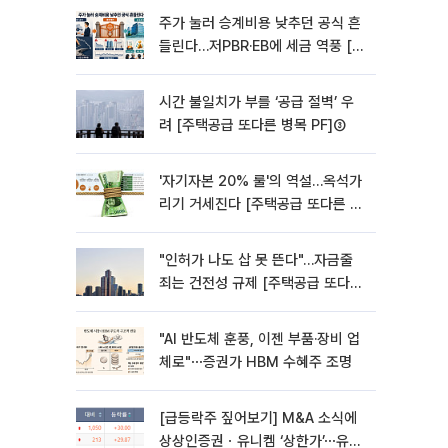
주가 눌러 승계비용 낮추던 공식 흔
들린다…저PBR·EB에 세금 역풍 [기
업승계 대전환]
시간 불일치가 부를 ‘공급 절벽’ 우
려 [주택공급 또다른 병목 PF]③
'자기자본 20% 룰'의 역설…옥석가
리기 거세진다 [주택공급 또다른 병
목 PF] ②
"인허가 나도 삽 못 뜬다"…자금줄
죄는 건전성 규제 [주택공급 또다른
병목 PF]①
"AI 반도체 훈풍, 이젠 부품·장비 업
체로"⋯증권가 HBM 수혜주 조명
[급등락주 짚어보기] M&A 소식에
상상인증권ㆍ유니켐 ‘상한가’⋯유증