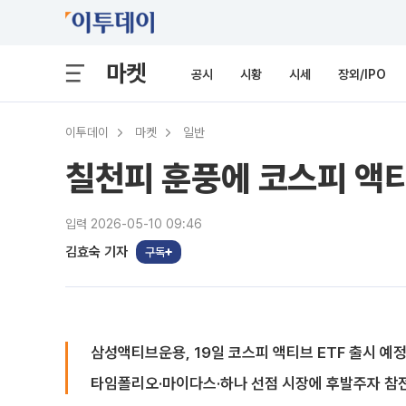
마켓
공시
시황
시세
장외/IPO
이투데이
마켓
일반
칠천피 훈풍에 코스피 액티
입력 2026-05-10 09:46
김효숙 기자
구독
삼성액티브운용, 19일 코스피 액티브 ETF 출시 예
타임폴리오·마이다스·하나 선점 시장에 후발주자 참