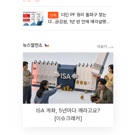
제동 걸린 SK디앤디↑
더딘 PF 정리 돌파구 찾는
단독
다…금감원, 1년 반 만에 매각설명회
재개
뉴스발전소
ISA 계좌, 5년마다 깨라고요?
[이슈크래커]