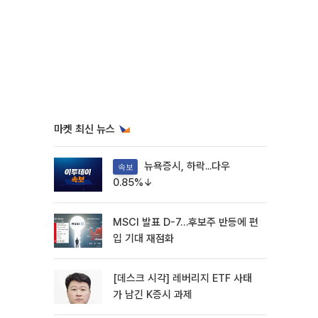
마켓 최신 뉴스
뉴욕증시, 하락...다우
속보
0.85%↓
MSCI 발표 D-7…후보주 반등에 편
입 기대 재점화
[데스크 시각] 레버리지 ETF 사태
가 남긴 K증시 과제