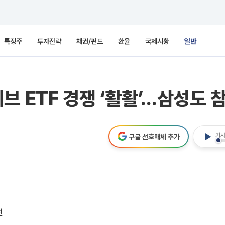
특징주
투자전략
채권/펀드
환율
국제시황
일반
브 ETF 경쟁 ‘활활’…삼성도 
기사
구글 선호매체 추가
정
전