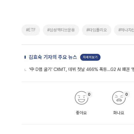
주요 뉴스
코스피, 4% 하락에 6270선 마
코스피 시장 시가총액 1, 2위 종목인 
래소에 따르면 코스피 지수는 전 거래일 대
1.81% 내린 6478.75에 출발한 코
다. 이날 오전
ISA 계좌, 5년마다 깨라고요? 
생산적금융 ISA, 국내 투자 이자·배당
이월도 폐지…기존 계좌까지 적용청년형 
는 5년마다 계좌를 해지하라는 건가요?”
편을
김정관 장관 “반도체 성과급, 