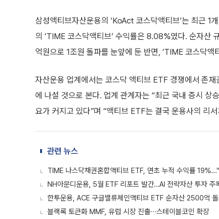
한투운용, ACE 구글밸류체인액티브 ETF 순자산 2500억
블랙록 토큰화 MMF, 유럽 시장 진출∙∙∙스테이블코인 확장
#ETF
#삼성액티브운용
#타임폴리오
#하나자
김효숙 기자의 주요 뉴스
자세히보기
‘中 D램 굴기’ CXMT, 데뷔 첫날 466% 폭등…G2 AI 패권 ‘
0
0
좋아요
화나요