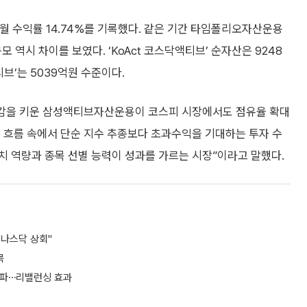
 돌파⋯리밸런싱 효과
산운용
#마이다스에셋자산운용
쩐의 전쟁’
0
0
슬퍼요
추가취재 원해요