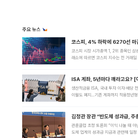
관훈클럽 초청 토론회 “이익 나눌 때 아
도체 업계의 성과급 지급과 관련해 일정
최근 상법·자본시장법 개정으로 기업 지
세금 꺼낸 정부에…오세훈 서울시장
정부 세제 개편에 “매물 잠김·전월세 불
부동산 해법 전쟁이 본격화하고 있다. 
드를 꺼내자 서울시는 전·월세 부담만 
李 "폭염은 국가적 기후재난"…냉
이재명 대통령은 6일 사상 최악의 폭염
안전 등 인명 피해를 막는 데 모든 행
인프라 확충 계획을 내년도 예산안에 반
中 딥시크, AI 가격 대폭 인상 
IPO 앞두고 수익성 제고 나서 중국 대표
그동안 ‘초저가 전략’으로 미국과 중국
가된다. 블룸버그통신에 따르면 딥시크는