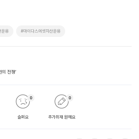
감…삼전·SK하닉 '와르르' 각각 6%·10%대 급락
삼성전자와 SK하이닉스가 급락하면서 지수가 4% 넘게 하락했다. 6일 한국거
비 301.88포인트(4.58%) 내린 6296.38에 장을 마감했다. 전장보다
스피는 장중 한때 6550.94까지 오르기도 했으나 6238.32까지 밀리기도 했
[이슈크래커]
 전액 비과세일반 ISA는 최장 5년…손익통산·과세이연 단절미사용 납입 한도
납입액 10% 소득공제…“10% 환급”은 아냐 “오랫동안 운용하라더니 이제
 ‘만능 절세 통장’으로 불리는 개인종합자산관리계좌(ISA)가 두 갈래로 개
주총 승인 받도록”…상법·자본시장법 개정 시사