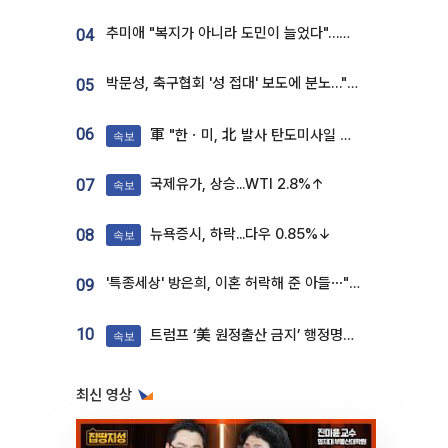
추미애 "복지가 아니라 도민이 늘었다"…재정난 책임론 정면돌파
04
박문성, 축구협회 '성 접대' 보도에 분노…"다 말아먹으려고 작정했나"
05
06
軍 "한ㆍ미, 北 발사 탄도미사일 제원 정밀분석 중"
속보
국제유가, 상승...WTI 2.8%↑
07
속보
뉴욕증시, 하락...다우 0.85%↓
08
속보
'특종세상' 방은희, 이혼 허락해 준 아들⋯"너무 잘 커줬다" 오열
09
10
트럼프 ‘美 원정출산 금지’ 행정명령 서명
속보
최신 영상