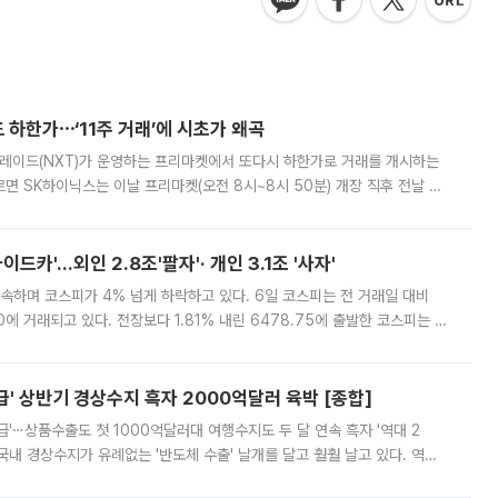
 하한가⋯‘11주 거래’에 시초가 왜곡
트레이드(NXT)가 운영하는 프리마켓에서 또다시 하한가로 거래를 개시하는
면 SK하이닉스는 이날 프리마켓(오전 8시~8시 50분) 개장 직후 전날 정
000원에 거래됐다. 거래량은 11주에 불과했으나, 최초 가격 결정이 기존 정
드카'…외인 2.8조'팔자'· 개인 3.1조 '사자'
속하며 코스피가 4% 넘게 하락하고 있다. 6일 코스피는 전 거래일 대비
.90에 거래되고 있다. 전장보다 1.81% 내린 6478.75에 출발한 코스피는 장
 6238.32까지 밀리기도 했다. 이날 오전 한때 코스피는 장중 5% 넘게 폭
' 상반기 경상수지 흑자 2000억달러 육박 [종합]
급'⋯상품수출도 첫 1000억달러대 여행수지도 두 달 연속 흑자 '역대 2
국내 경상수지가 유례없는 '반도체 수출' 날개를 달고 훨훨 날고 있다. 역대
경상수지 뿐 아니라 상반기 경상수지 흑자도 2000억달러에 근접하며 사상 최