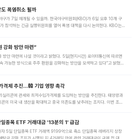
말도 폭염취소 될까
구가 7일 재개될 수 있을까. 한국야구위원회(KBO)가 6일 오후 10개 구
 참석하는 긴급 실행위원회를 열어 폭염 대책을 다시 논의한다. KBO는
서 관람객과 선수단의 안전 위험 상황이 발생했다”며 5∼6일 예정됐던
 강화 방안 마련”
 것이라고 밝혔다. 5일(현지시간) 로이터통신에 따르면
속 가능한 방식으로 주주 환원을 강화하는 방안을 모색하고 있다”고 밝혔다.
그러면서 자세한 내용은 “조만간 공개할 예정”이라고 덧붙였다. SK하이닉스도 로이터에 전달한 성명에서 “연
가격제 추진…韓 기업 영향 촉각
폴리실리콘에 관세와 최저수입가격제를 도입하는 방안을 추진한다. 태양광과
콘의 미국 내 생산을 확대하고 중국 의존도를 낮추려는 조치다. 이번 조처
쏠리고 있다. 5일(현지시간) 블룸버그통신에 따르면 미국 행정부 내에서는
종목 ETF 거래대금 '13분의 1' 급감
자 5일 단일종목 ETF 거래액 9199억으로 축소 단일종목 레버리지 상장
예탁금 강화 조치가 시행된 지 4거래일 만에 관련 거래대금이 규제 전 대비