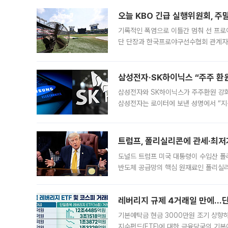
대 기
오늘 KBO 긴급 실행위원회, 주
기록적인 폭염으로 이틀간 멈춰 선 프로야
단 단장과 한국프로야구선수협회 관계자가
5일 “최근 전국적으로 폭염이 지속되면
KBO리그와
삼성전자·SK하이닉스 “주주 환원
삼성전자와 SK하이닉스가 주주환원 강화 방안 마련에 나설
삼성전자는 로이터에 보낸 성명에서 “지
트럼프, 폴리실리콘에 관세·최저
도널드 트럼프 미국 대통령이 수입산 
반도체 공급망의 핵심 원재료인 폴리실리
로 한국 기업에 미칠 영향에도 관심이 
레버리지 규제 4거래일 만에…단일
기본예탁금 현금 3000만원 조기 상향하
지수펀드(ETF)에 대한 금융당국의 기본