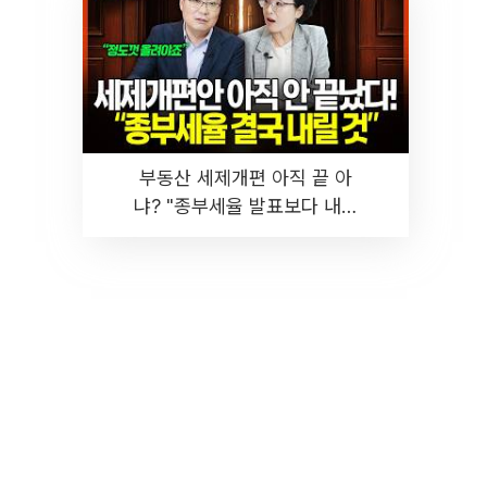
부동산 세제개편 아직 끝 아
냐? "종부세율 발표보다 내릴
것" 장기거주·양도세 전망 I 집
땅지성 I 김인만, 진미윤