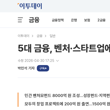
금융
금융정책
은행
보험
2금융
이투데이
금융
일반
5대 금융, 벤처·스타트업
수정 2026-04-30 17:25
박민석 기자
구독
민간 벤처모펀드 8000억 원 조성…성장펀드·지역펀
모두의 창업 프로젝트에 200억 원 출연…1500억 