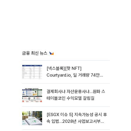
금융 최신 뉴스
[넥스블록][핫 NFT]
Courtyard.io, 일 거래량 74만
5040달러… 바닥가 5달러
결제회사냐 자산운용사냐…원화 스
테이블코인 수익모델 갈림길
[ESGX 이슈 5] 지속가능성 공시 후
속 입법…2028년 사업보고서부터
적용