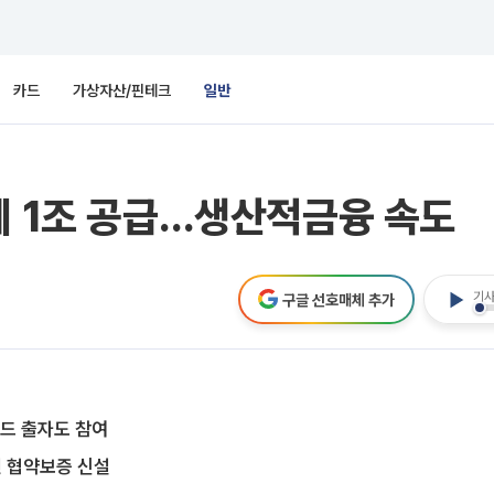
카드
가상자산/핀테크
일반
에 1조 공급…생산적금융 속도
기사
구글 선호매체 추가
드 출자도 참여
원 협약보증 신설