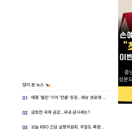
많이 본 뉴스
태풍 '돌핀' 이어 '찬홈' 등장…예상 경로에 한국 '한숨'
01
급등한 국제 금값…국내 금시세는?
02
오늘 KBO 긴급 실행위원회, 주말도 폭염취소 될까
03