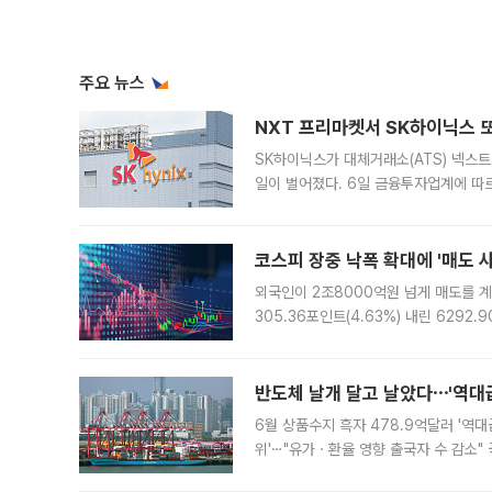
주요 뉴스
NXT 프리마켓서 SK하이닉스 또
SK하이닉스가 대체거래소(ATS) 넥스
일이 벌어졌다. 6일 금융투자업계에 따르
규장 종가보다 29.98% 내린 116만8
규시장과 달
코스피 장중 낙폭 확대에 '매도 사이
외국인이 2조8000억원 넘게 매도를 계
305.36포인트(4.63%) 내린 6292
중 한때 6550.94까지 오르기도 했으나
락하면서 유가증권
반도체 날개 달고 날았다⋯'역대급
6월 상품수지 흑자 478.9억달러 '역대
위'⋯"유가ㆍ환율 영향 출국자 수 감소" 
급 수출 호조가 매달 이어지면서 6월 