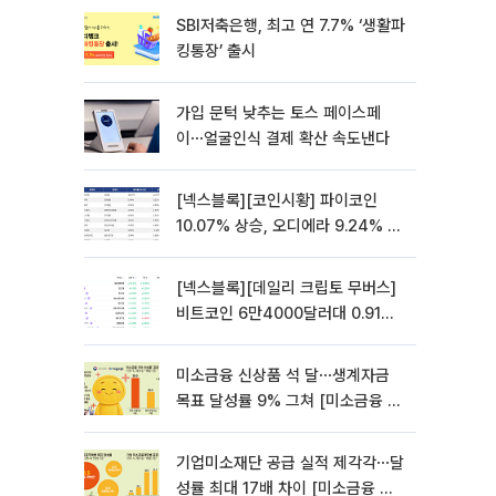
SBI저축은행, 최고 연 7.7% ‘생활파
킹통장’ 출시
가입 문턱 낮추는 토스 페이스페
이⋯얼굴인식 결제 확산 속도낸다
[넥스블록][코인시황] 파이코인
10.07% 상승, 오디에라 9.24% 하
락
[넥스블록][데일리 크립토 무버스]
비트코인 6만4000달러대 0.91%
상승…파이네트워크 10.21% 상승
미소금융 신상품 석 달⋯생계자금
목표 달성률 9% 그쳐 [미소금융 첫
성적표]
기업미소재단 공급 실적 제각각⋯달
성률 최대 17배 차이 [미소금융 첫