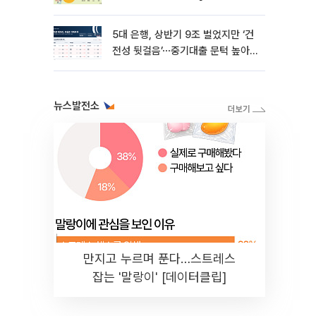
성적표]
5대 은행, 상반기 9조 벌었지만 ‘건
전성 뒷걸음’⋯중기대출 문턱 높아
지나 [은행권 '10조 부실' 경고등]
뉴스발전소
만지고 누르며 푼다…스트레스
잡는 '말랑이' [데이터클립]