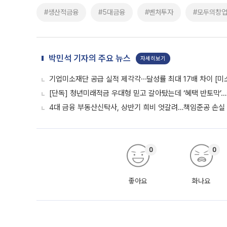
#생산적금융
#5대금융
#벤처투자
#모두의창
박민석 기자의 주요 뉴스
자세히보기
기업미소재단 공급 실적 제각각⋯달성률 최대 17배 차이 [미
[단독] 청년미래적금 우대형 믿고 갈아탔는데 ‘혜택 반토막’
4대 금융 부동산신탁사, 상반기 희비 엇갈려…책임준공 손실
0
0
좋아요
화나요