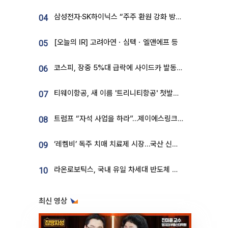
삼성전자·SK하이닉스 “주주 환원 강화 방안 마련”
04
[오늘의 IR] 고려아연ㆍ심텍ㆍ엘앤에프 등
05
코스피, 장중 5%대 급락에 사이드카 발동…삼성·SK 동반 폭락
06
티웨이항공, 새 이름 '트리니티항공' 첫발…SSC 전략 본격화
07
트럼프 “자석 사업을 하라”…제이에스링크, 비중국 영구자석 공급망 구축 속도
08
‘레켐비’ 독주 치매 치료제 시장…국산 신약 등장하나
09
라온로보틱스, 국내 유일 차세대 반도체 공정 로봇 개발 ‘고객사 테스트 진행’
10
최신 영상