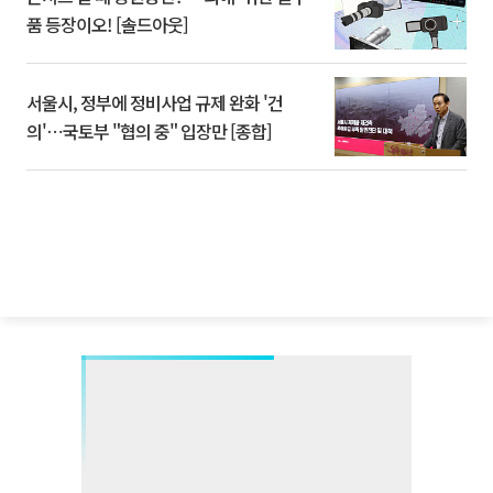
품 등장이오! [솔드아웃]
서울시, 정부에 정비사업 규제 완화 '건
의'⋯국토부 "협의 중" 입장만 [종합]