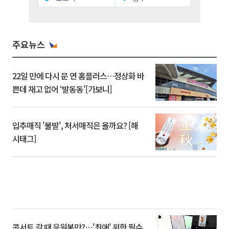
주요뉴스
22일 만에 다시 문 연 홈플러스…정상화 바
쁜데 재고 없어 ‘발동동’[가보니]
입추매직 '불발', 처서매직은 올까요? [해
시태그]
콘서트 갈 때 응원봉만?⋯'최애' 위한 필수