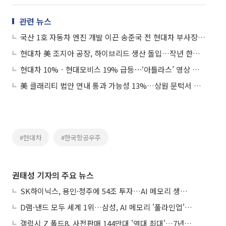
관련 뉴스
국산 1호 자동차 엔진 개발 이끈 송준국 전 현대차 부사장 별세
현대차 美 조지아 공장, 하이브리드 생산 돌입…작년 한국인 근로자 구금 사태 여파 극복
현대차 10%ㆍ현대모비스 19% 급등⋯‘아틀라스’ 영상 공개에 로봇주 강세
美 클래리티 법안 연내 통과 가능성 13%…상원 문턱서 제동
#현대차
#한국항공우주
권태성 기자의 주요 뉴스
SK하이닉스, 용인·청주에 54조 투자…AI 메모리 생산기지 키운다
D램·낸드 모두 세계 1위…삼성, AI 메모리 '풀라인업'으로 승부
갤럭시 Z 폴드8, 사전판매 144만대 '역대 최대'…7년만에 갤노트10 기록 넘어