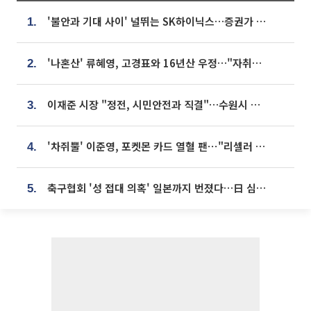
'불안과 기대 사이' 널뛰는 SK하이닉스…증권가 "HBM4·LTA 기반 펀터멘털 견고"
1.
'나혼산' 류혜영, 고경표와 16년산 우정…"자취방서 부모님과 마주쳐"
2.
이재준 시장 "정전, 시민안전과 직결"…수원시 비상대응체계 가동
3.
'차쥐뿔' 이준영, 포켓몬 카드 열혈 팬⋯"리셀러 처단할 것"
4.
축구협회 '성 접대 의혹' 일본까지 번졌다…日 심판 실명 공개
5.