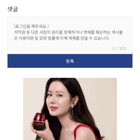
댓글
0 / 300