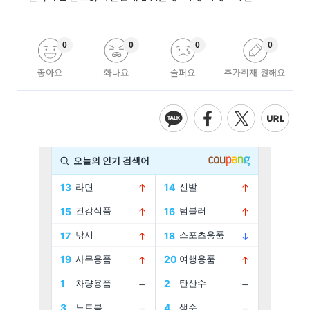
0
0
0
0
좋아요
화나요
슬퍼요
추가취재 원해요