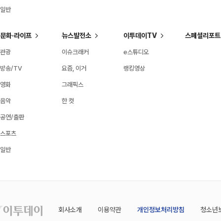
일반
문화·라이프
뉴스발전소
이투데이TV
스페셜리포트
관광
이슈크래커
e스튜디오
방송/TV
요즘, 이거
랭킹영상
영화
그래픽스
음악
한 컷
공연/출판
스포츠
일반
회사소개
이용약관
개인정보처리방침
청소년