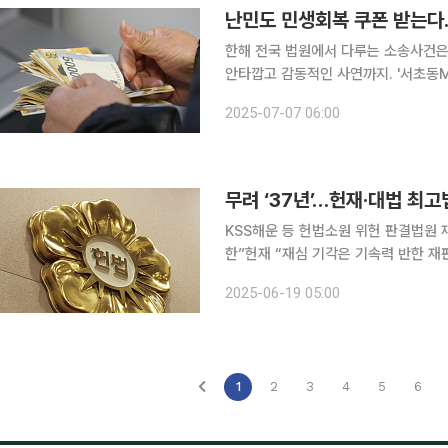
난민도 민생회복 쿠폰 받는다
한해 전국 법원에서 다루는 소송사건은
안타깝고 감동적인 사연까지. '서초동
고 황당한 사건의 뒷이야기를 이보라 변
2025-07-07 06:00
지원금의 지급을 앞두고 사회적 관심이
KSS해운 등 헌법소원 위헌 판결법원 
한”헌재 “재심 기각은 기속력 반한 재판
헌 입장 고수 최고 법원 위상을 둘러싼 헌법재판소와 대법원 간 자존심 대결은 우리나라 헌재 역사
2025-06-19 05:00
37년 동안 계속돼온 해묵은 논쟁이다. 
1
2
3
4
5
6