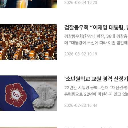
2026-08-04 10:23
연방국제통상법원에 도널드 트럼프 행정
검찰동우회 “이재명 대통령, 
검찰동우회(한상대 회장, 38대 검찰
데 “대통령이 소신에 따라 이번 법안에 거부권
는 자료를 내고 “민주당은 법무부장관과
2026-08-02 10:19
명에도 불구하고 검사의 수사권을 폐지
‘소년원학교 교원 경력 산정기준
22년간 시행령 공백…헌재 “재산권·평등권 침해” 행정부가 소년원학교 교
통령령으로 22년째 마련하지 않고 있는 건 위
반직공무원으로 임용된 소년원학교 교
2026-07-23 16:44