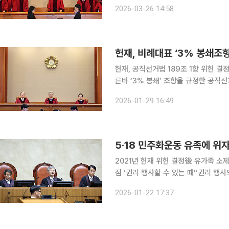
다. 헌재는 26일 부산고법 울산재판부가 제청한 ‘성폭력범죄의 처벌 등에 관한 특례법’ 제30조 제6
2026-03-26 14:58
항 중 장애인 피해자 관련 부분에 대
헌재, 비례대표 ‘3% 봉쇄조
헌재, 공직선거법 189조 1항 위헌 결정…7대 2 헌법재판소가 비례대표 국회의
른바 ‘3% 봉쇄’ 조항을 규정한 공직
으로 허용될 수는 있지만, 거대 양당 
2026-01-29 16:49
정당의 원내 진출을 가로막아 정치적
5·18 민주화운동 유족에 위
2021년 헌재 위헌 결정後 유가족 소
점 ‘권리 행사할 수 있는 때’‘권리 행사의 객관적‧합리
과거 국가의 불법행위로 입은 ‘정신적
2026-01-22 17:37