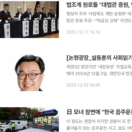
법조계 원로들 "대법관 증원,
행정처 주최 '사법제도 개편 공청회' 
법관 증원 주장⋯"하급심 강화" 의견도
다" 비판 문형배 전 헌법재판관이 여당이 추진하는 대법관 증원 방안에 대해 "8명을 단계적으로 늘
2025-12-11 16:16
려가자"고 제안했다. 김선수 전 대법
[논현광장_설동훈의 사회읽기]
계엄1년 맞았지만 ‘내란공방’ 치열교
해야 2024년 12월 3일. 대한민국 헌정사에 ‘계엄’이라는 두 글자가 다시금 정치의 언어로 소환된
날이다. 국가 공권력이 헌법 질서를 우
2025-12-02 06:00
주주의의 최후 보루임을 증명하는 계기
日 모녀 참변에 "한국 음주운
이 정도는 괜찮아 무지한 관용이 또 한 번 비극을 만들었습니다. 매년 수백 건에 이르지만, 재범률은
줄어들지 않는 음주운전 사고. 효도 