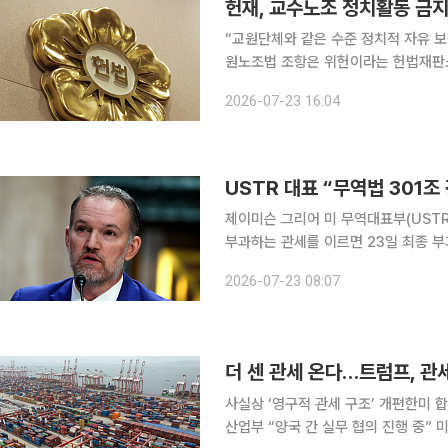
“교원단체와 같은 수준 정치적 자유 보장해야” 대학교원 노동조합의 정치활동을
원노조법 조항은 위헌이라는 헌법재판소 결정이 나왔다. 헌재는 
학교수노조가 청구한 교원노조법 3조에
2026-07-23 16:04
결정했다. 헌재는 “대학교원 개인
USTR 대표 “무역법 301조
제이미슨 그리어 미 무역대표부(USTR
부과하는 관세를 이르면 23일 최종 부과할 것이라고 밝혔다
상원 금융위원회에 출석해 모두발언 서
2026-07-23 08:07
상대로 강제노동으로 생산된 제품 대응
더 센 관세 온다…트럼프, 관세
사실상 ‘영구적 관세 구조’ 개편한미 
산업부 “양국 간 실무 협의 진행 중” 