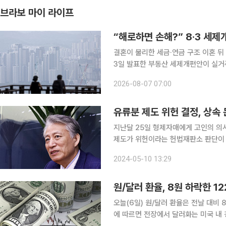
브라보 마이 라이프
“해로하면 손해?” 8·3 세제
결혼이 불리한 세금·연금 구조 이혼 뒤 1
3일 발표한 부동산 세제개편안이 실거주
각 집 한 채를 보유한 고령 부부에게
2026-08-07 07:00
다는 분석이 나온다. 종합부
유류분 제도 위헌 결정, 상속
지난달 25일 형제자매에게 고인의 의
제도가 위헌이라는 헌법재판소 판단이 나
견으로 위헌으로 결정했다. 현행 민법
2024-05-10 13:29
상속분)을 정하고 있다. 피상속인이 
원/달러 환율, 8원 하락한 1
오늘(6일) 원/달러 환율은 전날 대비 
에 따르면 전장에서 달러화는 미국 내