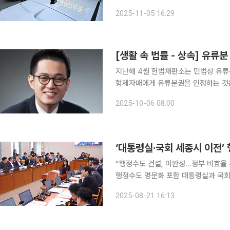
실태가 일본 언론에까지 오르내렸죠. “효도 여행이 악몽이 됐다” 오사카 모녀 입국 첫날 참변 사고
2025-11-05 16:29
는 2일 밤 10시께 서울 종로구 동대문
[생활 속 법률 - 상속] 유류
지난해 4월 헌법재판소는 민법상 유류
형제자매에게 유류분권을 인정하는 것은
것과 기여분에 관한 규정을 두지 않고
2025-10-06 08:00
국회가 개
‘대통령실·국회 세종시 이전’
“행정수도 건설, 미완성…정부 비효율 
행정수도 명문화 포함 대통령실과 국회, 서울에 남아있는 중앙행정기관 등을 세종특별자치시로 이
전하는 내용을 담은 특별법이 국회 
2025-08-21 16:13
국정운영 5개년 계획에도 행정수도 명