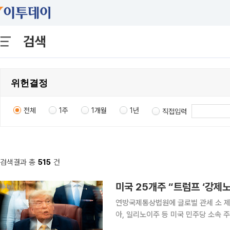
검색
전체
1주
1개월
1년
직접입력
검색결과 총
515
건
미국 25개주 “트럼프 ‘강제노
연방국제통상법원에 글로벌 관세 소 제기"대법
아, 일리노이주 등 미국 민주당 소속 
관세가 불법이라고 주장하며 소송을 제기했다. 3일(현지시간) 블룸버그통신에 따르