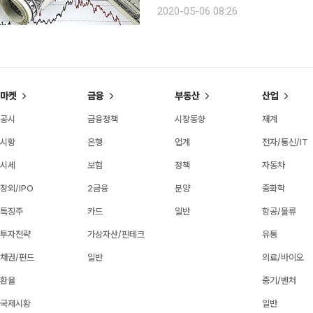
상보다 덜 부진했고 유로화가 약세를 
2020-05-06 08:26
활동을 일부 재개할 예정인 가운데 국
마켓
금융
부동산
산업
공시
금융정책
시장동향
재계
시황
은행
업계
전자/통신/IT
시세
보험
정책
자동차
장외/IPO
2금융
분양
중화학
특징주
카드
일반
항공/물류
투자전략
가상자산/핀테크
유통
채권/펀드
일반
의료/바이오
환율
중기/벤처
국제시황
일반