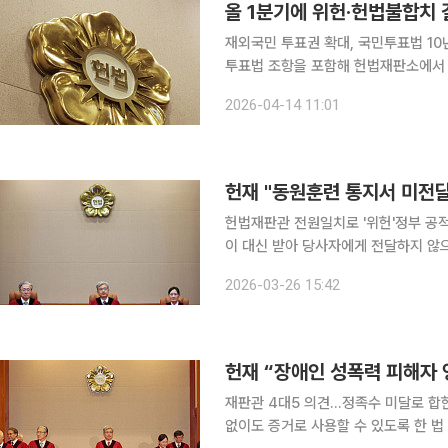
올 1분기에 위헌·헌법불합치 
재외국민 투표권 확대, 국민투표법 10년
투표법 조항을 포함해 헌법재판소에서 
정됐다. 다만 낙태죄 등 26건은 아직 개정되지 않
2026-04-14 11:01
르면 올해 1분기 동안 위헌 또는 헌법
헌재 "동원훈련 통지서 미전달 
헌법재판관 전원일치로 '위헌'정부 공적의무ㆍ책임을 개
이 대신 받아 당사자에게 전달하지 않
이 나왔다. 헌재는 26일 재판관 전원일치 의견으로 구 병역법 85조의 '제6조에 따라 병력동원훈련
2026-03-26 15:42
소집 통지서를 전달할 의무가 있는 사
헌재 “장애인 성폭력 피해자
재판관 4대5 의견…정족수 미달로 합헌 장애인 성폭력 피해자의 영상 진술을 피고인 측 반
없이도 증거로 사용할 수 있도록 한 