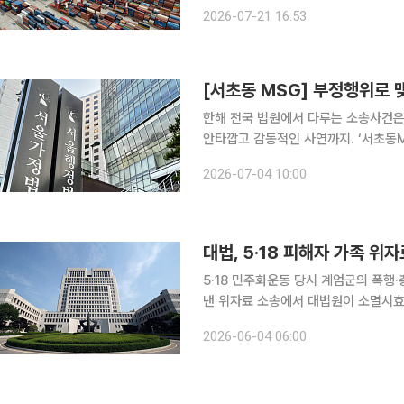
드 트럼프 행정부의 관세 장벽은 오히
2026-07-21 16:53
을 포함해 세계 각국의 관세 부담이 
한해 전국 법원에서 다루는 소송사건은
안타깝고 감동적인 사연까지. ‘서초동
고 황당한 사건의 뒷이야기를 이보라 
2026-07-04 10:00
2015년 헌법재판소 위헌 결정으로 
대법, 5·18 피해자 가족 위
5·18 민주화운동 당시 계엄군의 폭행
낸 위자료 소송에서 대법원이 소멸시효
일 법조계에 따르면 대법원 2부(주심 
2026-06-04 06:00
로 낸 손해배상 청구 소송에서 가족 