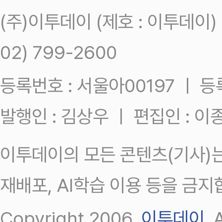
(주)이투데이 (제호 : 이투데이
02) 799-2600
등록번호 : 서울아00197 ㅣ 등록일
발행인 : 김상우 ㅣ 편집인 : 
이투데이의 모든 콘텐츠(기사)는
재배포, AI학습 이용 등을 금지
Copyright 2006.
이투데이
.