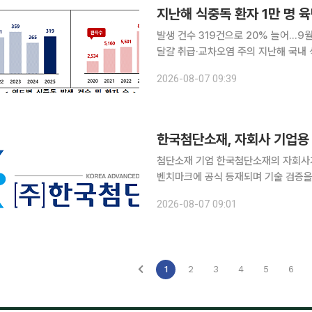
지난해 식중독 환자 1만 명 
발생 건수 319건으로 20% 늘어…9
달걀 취급·교차오염 주의 지난해 국내 식중독 발생 건수와 환자 수가 모두 증가한 것으로 나타났다.
특히 살모넬라와 노로바이러스 식중독이
2026-08-07 09:39
열 조리가 요구된다. 식품
한국첨단소재, 자회사 기업용
첨단소재 기업 한국첨단소재의 자회사가
벤치마크에 공식 등재되며 기술 검증을
자전환 사업을 확대할 계획이다. 한국첨단소재는 7일 자회사 퀀텀AI솔루션이 개발한 기업용 양자전
2026-08-07 09:01
환 검증 플랫폼 '코리아퀀텀(KoreaQu
1
2
3
4
5
6