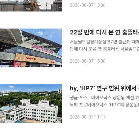
중은 5년 새 2배 이상 늘었다. 특히
2026-08-07 15:00
가 두드러졌다. 한국건설산업연
22일 만에 다시 문 연 홈플
서울월드컵경기장점 67명 출근해 재개점 
만에 다시 문을 연 홈플러스 서울월드
느라 바쁘게 움직였다. 계란과 우유, 
2026-08-07 15:00
곳곳엔 여전히 텅 빈 매대가 먼저 눈에
hy, ‘HP7’ 연구 범위 위
생균·포스트바이오틱스 장운동 개선 효과
특허 프로바이오틱스 ‘HP7’의 장운동과 
Microbiology and Biotechnology’에 게재했
2026-08-07 11:17
일곱 번째다. HP7은 hy가 김치에서