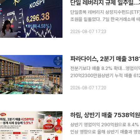
단일 레버리지 규제 일주일…
단일종목 레버리지 상장지수펀드(ETF)
조원을 밑돌았다. 7일 한국거래소에 따르면 이날 단일종목 레버리지·인버스 ETF 16종의 총 거래대
금은 9412억원으로 집계됐다. 전날 919
2026-08-07 17:23
일부터 개인 일반투자자의 기본예탁금을
파라다이스, 2분기 매출 318
전분기보다 매출 8.2% 확대…영업이
210억2300만원상반기 누적 매출 6120억550
기 연결 매출을 지난해 같은 기간보다 
2026-08-07 17:20
했지만, 매출과 세전이익·당기순이익은
하림, 상반기 매출 7538억
상반기 영업이익 290억원으로 8.4% 증가 하림이 생계(살아있는 닭) 시세 상승에 
인상 영향으로 올해 상반기 매출과 영업이익이 증가했다. 7일 금
하림의 올해 2분기 연결 기준 매출은 