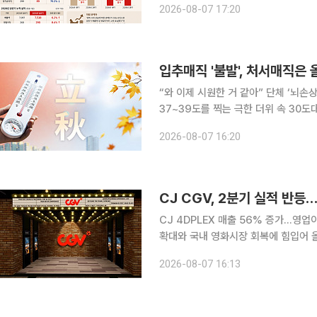
2026-08-07 17:20
173억원으로 같은 기간 12.5% 감소
입추매직 '불발', 처서매직은 
“와 이제 시원한 거 같아” 단체 ‘뇌손상’의 단계까지 온 지독하고 지독한 폭염입니다. 낮 기온이
37~39도를 찍는 극한 더위 속 30도대
의 중심은 처음 영남을 비롯한 동쪽 지
2026-08-07 16:20
영남 쪽으로 내려오면서 뜨겁고 건조해
CJ CGV, 2분기 실적 반
CJ 4DPLEX 매출 56% 증가…영업이익 83억원 기록 CJ CGV가
확대와 국내 영화시장 회복에 힘입어 올
동기보다 20.8% 증가한 5939억5800
2026-08-07 16:13
CGV에 따르면 2분기 연결기준 세전