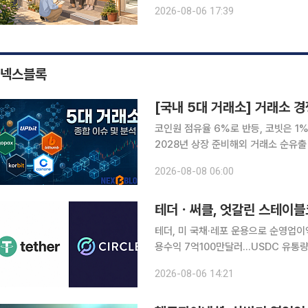
설 입소와 신규 주택 공급에 무게가 실
2026-08-06 17:39
처, 방문 돌봄까지 연결하는 주거 지원
넥스블록
[국내 5대 거래소] 거래소 
코인원 점유율 6%로 반등, 코빗은 1
2028년 상장 준비해외 거래소 순유출 560
자산거래소 경쟁 구도가 단순 거래량을 
2026-08-08 06:00
휴 안정성 확보로 빠르게 넓어지고 있다
테더ㆍ써클, 엇갈린 스테이블
테더, 미 국채·레포 운용으로 순영업이
용수익 7억100만달러…USDC 유통량 
대…아크 메인넷 9월 16일 출시 달러 스테이블코인 시장을 양분하는 테더와 써클이 2026년 2분기
2026-08-06 14:21
에도 미국 국채 운용과 스테이블코인 