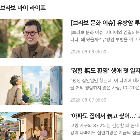
브라보 마이 라이프
[브라보 문화 이슈] 유방암 
[브라보 문화 이슈] 시니어와 연결되는
니다. 왜 떴을까? 유방암 투병을 겪고 지난해 방송에 복귀한 개그우먼 박미선이 더욱 단단해진 모습
으로 대중의 공감과 응원을 받고 있다.
2026-08-08 06:00
송 활동을 그만하라는 악성 댓글을 받
‘경험 無도 환영’ 생애 첫 일
“평생 집안일만 했는데, 이 나이에 내
을 거의 경험하지 않은 사람, 10~2
앞에 선다. 채용 정보를 찾고 이력서를 
2026-08-07 06:00
에게 필요한 것은 ‘용기를 내라’는 말
‘아파도 집에서 늙고 싶어…’
고령 가구의 87.2%는 건강할 때 현
강이 나빠져도 절반가량은 지금의 집을