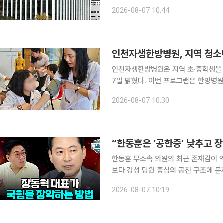
(Pharmaceutical Research)’에 게재했다고 7일 밝혔
2026-08-07 10:44
속한 개발과 배포가 가능한 혁신적 모
인천자생한방병원, 지역 청소
인천자생한방병원은 지역 초·중학생을 
7일 밝혔다. 이번 프로그램은 한방병원 내 다양한 직군의 역할을 이해하고 실제 의료 장비와 모형을
활용한 진로 탐색 기회를 제공하기 위해
2026-08-07 10:30
진행됐으며, 11일 마지막 회차가 열릴
“한동훈은 ‘공한증’ 낮추고 장
한동훈 무소속 의원의 최근 존재감이 
보다 강성 당원 중심의 공천 구조에 
석이 나왔다. 윤태곤 더모아 정치분석실장은 6일 공개된 유튜브 채널 이투데이TV ‘정치대학’(연출
2026-08-07 10:19
윤보현)에 출연해 “존재감과 피로감은 