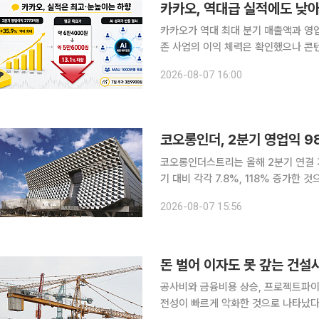
카카오, 역대급 실적에도 낮아
카카오가 역대 최대 분기 매출액과 영
존 사업의 이익 체력은 확인했으나 콘텐
불확실성이 겹친 영향이다. 증권가는 하
2026-08-07 16:00
가 될 것으로 내다봤다
코오롱인더, 2분기 영업익 9
코오롱인더스트리는 올해 2분기 연결 기
기 대비 각각 7.8%, 118% 증가한 것으로 잠정 
성 확대에도 에어백, 타이어코드, 아라
2026-08-07 15:56
의 브랜드별 고른 신장세 등으로 견조
돈 벌어 이자도 못 갚는 건설
공사비와 금융비용 상승, 프로젝트파이
전성이 빠르게 악화한 것으로 나타났다