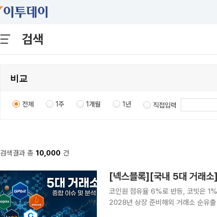
검색
전체
1주
1개월
1년
직접입력
검색결과 총
10,000
건
코인원 점유율 6%로 반등, 코빗은 1
2028년 상장 준비해외 거래소 순유출 560
자산거래소 경쟁 구도가 단순 거래량을 