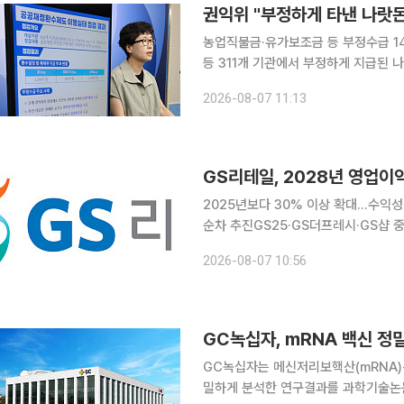
권익위 "부정하게 타낸 나랏돈
농업직불금·유가보조금 등 부정수급 14만여 건 적발 지난해 중앙행정기
등 311개 기관에서 부정하게 지급된 나랏돈이
는 7일 중앙행정기관과 지방정부, 시도
2026-08-07 11:13
이행 실태 
GS리테일, 2028년 영업이
2025년보다 30% 이상 확대…수익
순차 추진GS25·GS더프레시·GS샵 중심의 성장 전략 구
3800억원 달성을 목표로 수익성과 자
2026-08-07 10:56
주력사업의 경쟁력을 강화하고 주주환원
GC녹십자, mRNA 백신 정
GC녹십자는 메신저리보핵산(mRNA)
밀하게 분석한 연구결과를 과학기술논문