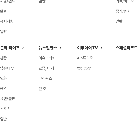
채권/펀드
일반
의료/바이오
환율
중기/벤처
국제시황
일반
일반
문화·라이프
뉴스발전소
이투데이TV
스페셜리포트
관광
이슈크래커
e스튜디오
방송/TV
요즘, 이거
랭킹영상
영화
그래픽스
음악
한 컷
공연/출판
스포츠
일반