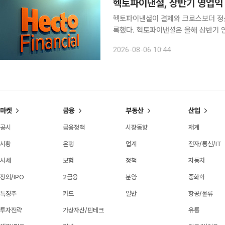
헥토파이낸셜, 상반기 영업익 
헥토파이낸셜이 결제와 크로스보더 정산
록했다. 헥토파이낸셜은 올해 상반기 연결 기준 매출액이 1076억원, 영업이익이 137억원으로 잠정
집계됐다고 6일 밝혔다. 전년 동기 대비 매
2026-08-06 10:44
기 매출액은 501억원으로 전년 동기 대
마켓
금융
부동산
산업
공시
금융정책
시장동향
재계
시황
은행
업계
전자/통신/IT
시세
보험
정책
자동차
장외/IPO
2금융
분양
중화학
특징주
카드
일반
항공/물류
투자전략
가상자산/핀테크
유통