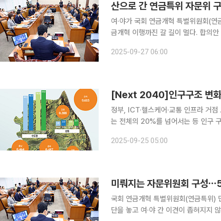
산으로 간 연금특위 자문위 
여·야가 국회 연금개혁 특별위원회(연
금개혁 이행까진 갈 길이 멀다. 합의안 도출이 
면, 연금특위 여·야 간사는 최근 자문
2025-09-27 06:00
천인을 동수로 구성하고, 여기에 비교
정부, ICT·헬스케어·교통 인프라 거점 도시 육성 출생아 수는 10년 새 절반 가
는 전체의 20%를 넘어서는 등 인구 
사회는 거대한 전환점에 서 있다. 이
2025-09-25 05:00
첨단기술을 적용한 스마트시티를 통해
미뤄지는 자문위원회 구성⋯5
국회 연금개혁 특별위원회(연금특위) 
단을 놓고 여·야 간 이견이 좁혀지지 않아서다. 20일 정치권에 따르면, 연금특위는 