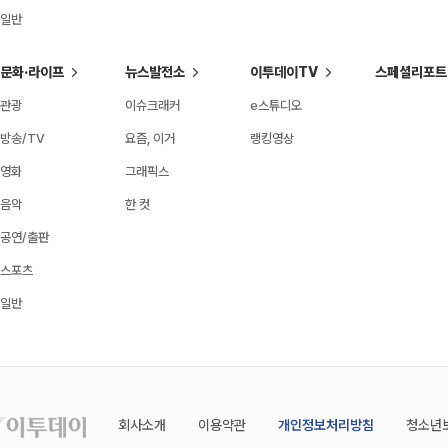
일반
문화·라이프
뉴스발전소
이투데이TV
스페셜리포트
관광
이슈크래커
e스튜디오
방송/TV
요즘, 이거
랭킹영상
영화
그래픽스
음악
한 컷
공연/출판
스포츠
일반
회사소개
이용약관
개인정보처리방침
청소년