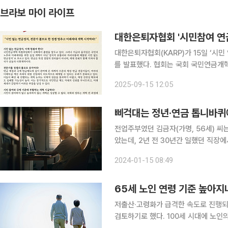
브라보 마이 라이프
대한은퇴자협회 '시민참여 연
대한은퇴자협회(KARP)가 15일 ‘시
를 발표했다. 협회는 국회 국민연금
툼으로 흐르고 있다며, 개혁 전 과정
2025-09-15 12:05
법제화해야 한다고 밝혔다. 또한 OEC
삐걱대는 정년·연금 톱니바퀴에
전업주부였던 김금자(가명, 56세) 씨
았는데, 2년 전 30년간 일했던 직장
부가 국민연금을 받는 나이를 더 늦춘단다. 눈앞이 캄캄했다. 
2024-01-15 08:49
놓여 있을 것이다. 주택담보대출도 남았
65세 노인 연령 기준 높아지
저출산·고령화가 급격한 속도로 진행되고
검토하기로 했다. 100세 시대에 노인