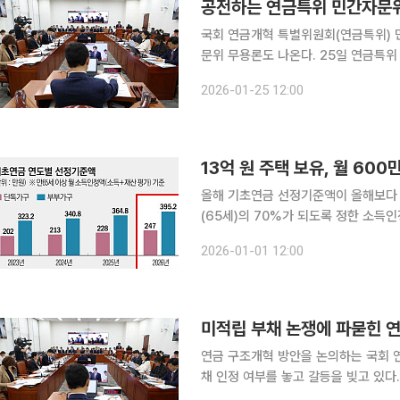
공전하는 연금특위 민간자문
국회 연금개혁 특별위원회(연금특위) 
문위 무용론도 나온다. 25일 연금특위 복수 자문위원에 따르면 21일 예정됐던 5차 자문위 전체회의
가 일부 자문위원 불참을 이유로 취소됐
2026-01-25 12:00
달 27일에야 5차 회의가 열린다. 이 경
13억 원 주택 보유, 월 60
올해 기초연금 선정기준액이 올해보다 
(65세)의 70%가 되도록 정한 소득
자가를 보유한 부부가구도 근로소득이 공제액
2026-01-01 12:00
는 올해 기초연금 선정기준액을 단독가구
미적립 부채 논쟁에 파묻힌 
연금 구조개혁 방안을 논의하는 국회 
채 인정 여부를 놓고 갈등을 빚고 있
표 중 하나지만, 이 지표를 어떻게 해석하