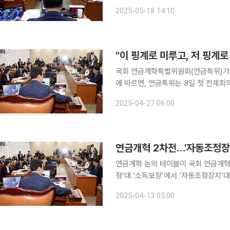
난달 30일 제2차 전체회의를 끝으로 
2025-05-18 14:10
고, 대선 결과 및 국정과제 내용에 따
"이 핑계로 미루고, 저 핑계
국회 연금개혁특별위원회(연금특위)가 ‘개점휴업’ 
에 따르면, 연금특위는 8일 첫 전체회의 이후 논의를 
열어 민간자문위원회 구성 등 안건과 
2025-04-27 06:00
일피일 미뤄지고 있다. 2일로 예정됐던
연금개혁 2차전…'자동조정장치'
연금개혁 논의 테이블이 국회 연금개혁
정’대 ‘소득보장’에서 ‘자동조정장치’대
해관계에 따라 민간자문위원으로 참여할 전문가들을 물색
2025-04-13 05:00
힘은 국민연금 자동조정장치 도입에 찬