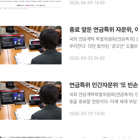
2026-06-09 16:00
원, 최옥금 국민연금연구원 연금제도
종료 앞둔 연금특위 자문위, 
국회 연금개혁 특별위원회(연금특위) 
무리한다. 다만 합의된 ‘권고안’ 도출은 현실적으
에 따르면, 자문위는 29일 전체회의를
2026-05-23 06:00
국민연금 모수개혁(‘국민연금법’ 개정
연금특위 민간자문위 '또 빈손
국회 연금개혁특별위원회(연금특위) 민
동을 종료할 전망이다. 미래 세대 부담
논의가 또다시 표류할 가능성이 커지고 있다. 10일 복수의 자문위원에 따르면 연
2026-05-10 14:43
29일 10차 회의를 끝으로 활동을 