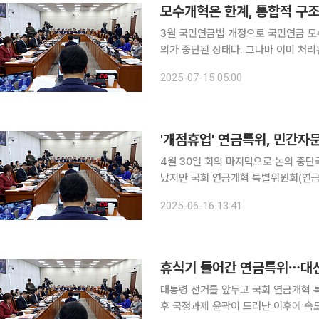
모수개혁은 한계, 통합적 구조
3월 국민연금법 개정으로 국민연금 모
의가 중단된 상태다. 그나마 이미 처
가능성을 높이는 추가개혁이 필수적이다
2025-07-15 05:00
할 때 더 이상 미룰 수 없는 논제다. 이에
'개점휴업' 연금특위, 민간자
4월 30일 회의 마지막으로 논의 중단국회 일
났지만 국회 연금개혁 특별위원회(연금
성에 관한 논의가 마무리되지 않았기 때문이다. 16일 연금특위와 보건복지부 등
2025-06-16 13:41
는 4월 30일 2차 전원회의를 끝으로 
휴식기 들어간 연금특위⋯대선 
대통령 선거를 앞두고 국회 연금개혁 
후 국정과제 윤곽이 드러난 이후에 속도를 낼 것으로 보인다. 