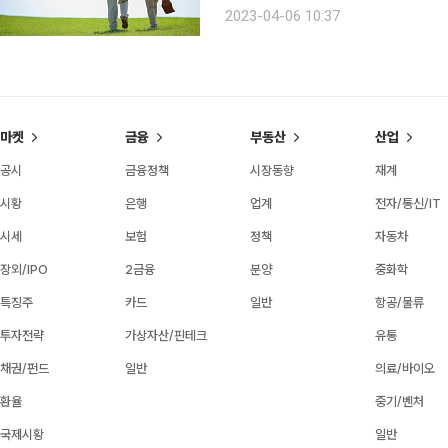
불거져 대책 마련에 나선 것이다. 198
2023-04-06 10:37
뀌게 될지 귀추가 주목된다. 
마켓
금융
부동산
산업
공시
금융정책
시장동향
재계
시황
은행
업계
전자/통신/IT
시세
보험
정책
자동차
장외/IPO
2금융
분양
중화학
특징주
카드
일반
항공/물류
투자전략
가상자산/핀테크
유통
채권/펀드
일반
의료/바이오
환율
중기/벤처
국제시황
일반