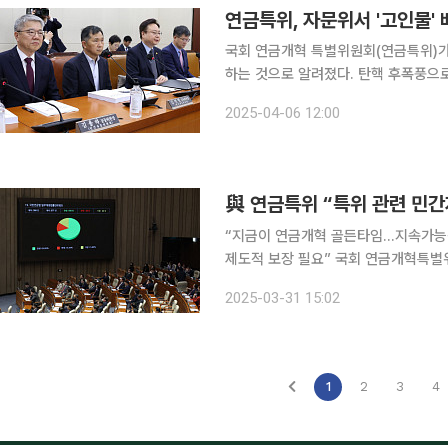
연금특위, 자문위서 '고인물'
국회 연금개혁 특별위원회(연금특위)가
하는 것으로 알려졌다. 탄핵 후폭풍으로 자
에 따르면, 연금특위 여·야 위원들은 현
2025-04-06 12:00
위에 참여했던 전문가들과 접촉하고 있
與 연금특위 “특위 관련 민간
“지금이 연금개혁 골든타임…지속가능성
제도적 보장 필요” 국회 연금개혁특별위원회 소속 국민의힘 의원들은 31일 “연금특위와 관련된 모
든 위원회에서 2030세대가 최소한 
2025-03-31 15:02
20
1
2
3
4