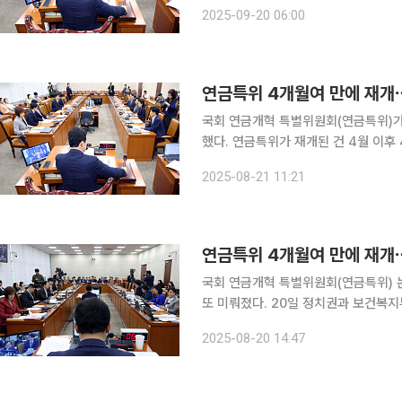
전체회의 이후 활동이 중단된 상태다. 
2025-09-20 06:00
자문위를 구성을 확정하기로 했으나, 
연금특위 4개월여 만에 재
국회 연금개혁 특별위원회(연금특위)가
했다. 연금특위가 재개된 건 4월 이후
이날 회의에서 여·야는 전문가와 이해
2025-08-21 11:21
위를 구성하기로 했다. 단, 자문위에서 
연금특위 4개월여 만에 재개
국회 연금개혁 특별위원회(연금특위) 
또 미뤄졌다. 20일 정치권과 보건복지부 등에 따르면, 연금특위는 21일 제3차 전체회의를 연다. 애
초 오전 10시로 회의를 계획했으나, 본회의
2025-08-20 14:47
서 특위는 민간자문위원회 구성에 관한