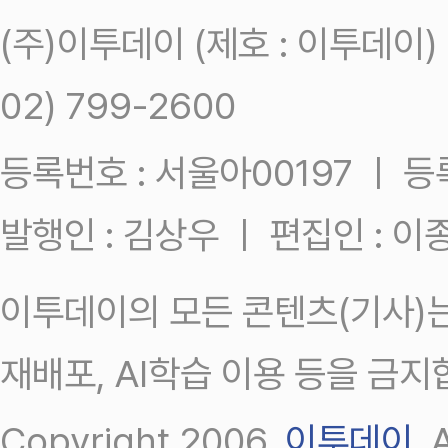
(주)이투데이 (제호 : 이투데이
02) 799-2600
등록번호 : 서울아00197 ㅣ 등록일
발행인 : 김상우 ㅣ 편집인 : 
이투데이의 모든 콘텐츠(기사)는
재배포, AI학습 이용 등을 금지
Copyright 2006.
이투데이
.