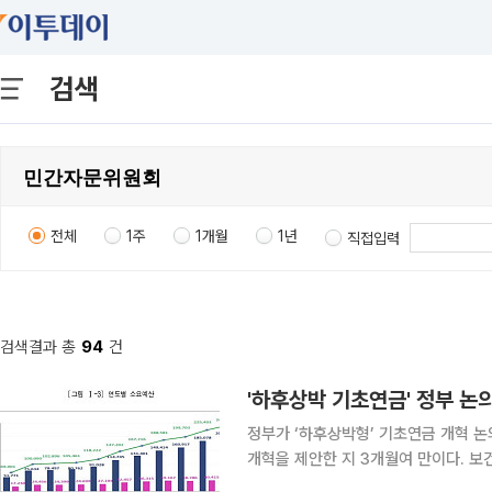
검색
전체
1주
1개월
1년
직접입력
검색결과 총
94
건
'하후상박 기초연금' 정부 논
정부가 ‘하후상박형’ 기초연금 개혁 논
개혁을 제안한 지 3개월여 만이다. 보건복지부는 9일 서울 중구 서울역 회의실에서 현수엽 1차관이
참석한 가운데 ‘기초연금 개편 방향 