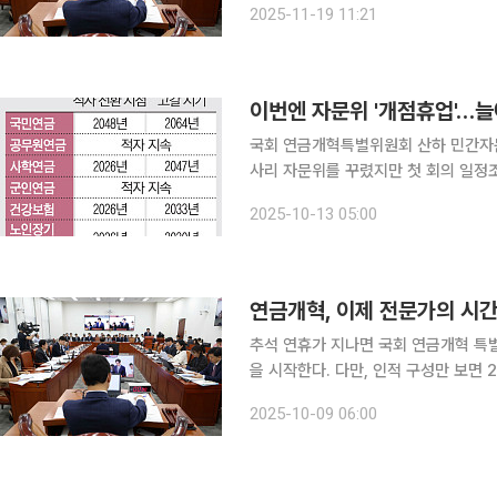
2025-11-19 11:21
금특위에 따르면, 자문위는 14일 첫 
이번엔 자문위 '개점휴업'…
국회 연금개혁특별위원회 산하 민간자문
사리 자문위를 꾸렸지만 첫 회의 일정조차
13일 복수 자문위원에게 확인한 결과
2025-10-13 05:00
원으로 위촉됐다’는 통보를 받은 후 어
연금개혁, 이제 전문가의 시간
추석 연휴가 지나면 국회 연금개혁 특
을 시작한다. 다만, 인적 구성만 보면 21대 국
면, 자문위는 조만간 상견례를 겸한 첫
2025-10-09 06:00
장 큰 차이는 자문위원 구성이다. 민