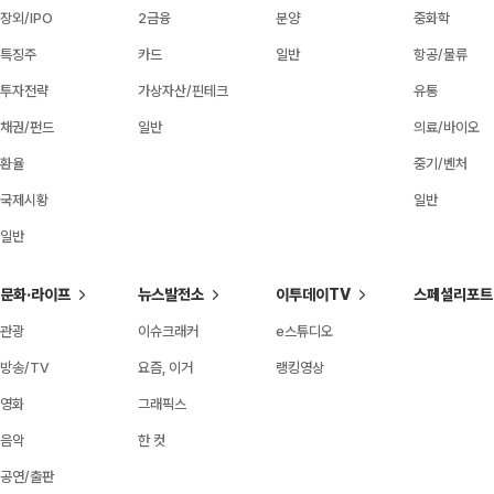
장외/IPO
2금융
분양
중화학
특징주
카드
일반
항공/물류
투자전략
가상자산/핀테크
유통
채권/펀드
일반
의료/바이오
환율
중기/벤처
국제시황
일반
일반
문화·라이프
뉴스발전소
이투데이TV
스페셜리포트
관광
이슈크래커
e스튜디오
방송/TV
요즘, 이거
랭킹영상
영화
그래픽스
음악
한 컷
공연/출판