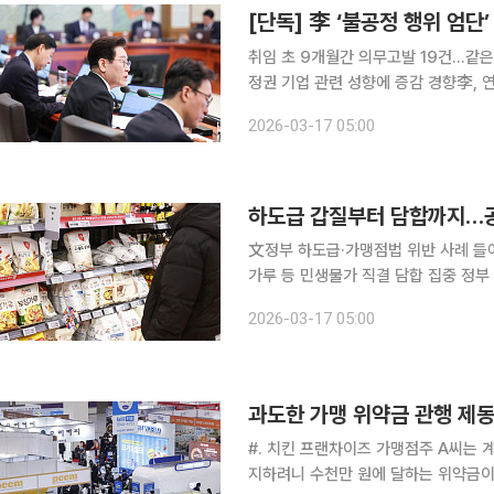
[단독] 李 ‘불공정 행위 엄
취임 초 9개월간 의무고발 19건…같은 
정권 기업 관련 성향에 증감 경향李, 
야” 이재명 정부 출범 이후 공정거래위원회의 의무고발 건수가 급증한 것으로 나타났다. 설탕·밀가
2026-03-17 05:00
루 담합 사건 등을 계기로 이재명 대통
文정부 하도급·가맹점법 위반 사례 들
가루 등 민생물가 직결 담합 집중 정부 부처나 관계기관이 공정거래위원회에 부정·불법 행위 기업
고발을 요청하는 의무고발 유형은 정권
2026-03-17 05:00
혹에 집중되는 모습을 보이고 있다. 이
과도한 가맹 위약금 관행 제동
#. 치킨 프랜차이즈 가맹점주 A씨는 
지하려니 수천만 원에 달하는 위약금이