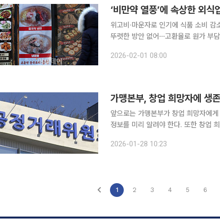
‘비만약 열풍’에 속상한 외식
위고비·마운자로 인기에 식품 소비 
뚜렷한 방안 없어⋯고환율로 원가 부담 지난해 정치적 불확실성, 고물가 지속 등으로 여느 해보다 
어려움을 겪은 외식업계가 올해도 고환
2026-02-01 08:00
다. 지난해 2~3분기 민생회복 소비쿠
가맹본부, 창업 희망자에 생존
앞으로는 가맹본부가 창업 희망자에게 가
정보를 미리 알려야 한다. 또한 창업
확인할 수 있다. 28일 공정거래위원회는 가맹본부가 가맹점주에게 제공하는 정보를 개편하도록 가
2026-01-28 10:23
맹사업거래의 공정화에 관한 법률 시
1
2
3
4
5
6