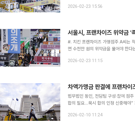
이다 이처럼 매출 부진으로 폐업을 하고 싶어도 과중한 위약금 부담 때문에 ‘울며 겨자 먹기’식 영업
2026-02-23 15:56
을 지속해야 했던 프랜차이즈 가맹점주
서울시, 프랜차이즈 위약금 '
#. 치킨 프랜차이즈 가맹점주 A씨는 
면 수천만 원의 위약금을 물어야 한다는
장사를 접고 싶어도 위약금이 발목을 잡아
2026-02-23 11:15
매출 부진으로 폐업을 원해도 수천만 
차액가맹금 판결에 프랜차이즈
법무법인 동인, 전담팀 구성·참여 점
합의 필요…묵시 합의 인정 신중해야” 차액가맹금 수취에 관한 구체적 합의가 없으면 부당이득에 해
당할 수 있다는 대법원 판단이 나온 이
2026-02-10 11:24
늘고 있다. 일부 법무법인은 전담팀을