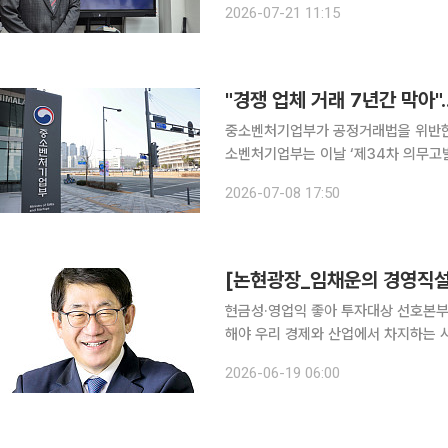
2026-07-21 11:15
부담을 낮추기 위한 공제회를 도입하고
"경쟁 업체 거래 7년간 막아
중소벤처기업부가 공정거래법을 위반한 
소벤처기업부는 이날 ‘제34차 의무
검찰 고발을 공정거래위원회에 요청하
2026-07-08 17:50
발한 6개 법률(하도급법·공정거래법
[논현광장_임채운의 경영직설]
현금성·영업익 좋아 투자대상 선호본부
해야 우리 경제와 산업에서 차지하는 사모펀드의 존재감이 커지고 있다. 사모펀드(PEF: Private
Equity Fund)는 소수의 투자자로
2026-06-19 06:00
는 펀드를 말한다. 공모펀드와 달리 일