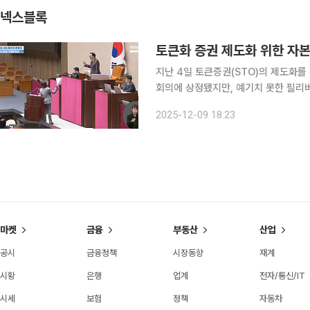
넥스블록
지난 4일 토큰증권(STO)의 제도화
회의에 상정됐지만, 예기치 못한 필리버스
27일 정무위원회는 법안심사 제1소위
2025-12-09 18:23
의 힘 김재섭 의원이 발의한 각 법안
마켓
금융
부동산
산업
공시
금융정책
시장동향
재계
시황
은행
업계
전자/통신/IT
시세
보험
정책
자동차