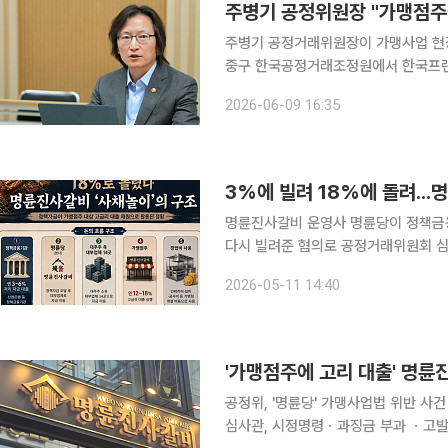
주병기 공정위원장 "가맹점주
주병기 공정거래위원장이 가맹사업 현장의 불정공
중구 한국공정거래조정원에서 한국프
거래조정원 등 가맹업계 관계자들과 간
2026-06-09 16:35
련한 의견을 청취했다. 지난해 12월 
3%에 빌려 18%에 돌려..
명륜진사갈비 운영사 명륜당이 정책금
다시 빌려준 혐의로 공정거래위원회 심
‘점주 대상 고금리 대출 재원’으로 활용된 것 아니냐는
2026-05-11 14:40
르면 명륜당은 산업은행, 기업은행, 
'가맹점주에 고리 대출' 명륜
공정위, '명륜당' 가맹사업법 위반 사
심사관, 시정명령ㆍ과징금 부과 ㆍ고발 의견 제시 공정거래위원회가 가맹점