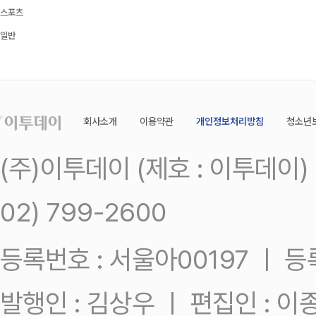
스포츠
일반
회사소개
이용약관
개인정보처리방침
청소년
(주)이투데이 (제호 : 이투데이
02) 799-2600
등록번호 : 서울아00197 ㅣ 등록일
발행인 : 김상우 ㅣ 편집인 : 