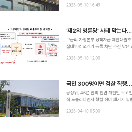
업을 했다는 의혹을 받고 있는 명륜진
2026-05-10 16:49
공정위는 명륜당이 가맹사업거래의 공
'제2의 명륜당' 사태 막는다
고금리 가맹본부 정책자금 제한대출조건
질대부업 쪼개기 등록 차단 추진 낮은 금리로 정책자금을 빌린 뒤 가맹점주에게 고금리로 돈을 다시
빌려주는 '명륜당식 대출 구조'에 제
2026-05-10 12:00
맹본부는 정책자금 이용이 원천 차단되
공정위, 45년 만의 전면 개편안 보고
적 노출리니언시·형벌 정비 패키지 입법 과제 공정거래위원회가 전속고발권 전면 폐
에 공식 보고하면서 1981년 공정거래
2026-04-10 05:00
입법으로 이어지려면 수사 전문성·조사