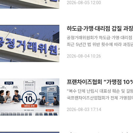
2026-08-05 12:00
도록 강제하고, 지정된 필수품목을 다른
하도급·가맹·대리점 갑질 과
공정거래위원회가 하도급·가맹·대리점 분
최근 5년간 법 위반 횟수에 따라 과징금을 최대 10
화에 관한 법률', '가맹사업거래의 공정
2026-08-04 10:26
프랜차이즈협회 “가맹점 10
“복수 단체 난립시 대표성 훼손 및 갈등
국프랜차이즈산업협회가 전체 가맹점의 
맹사업법 시행령 개정안에 대해 전면 
2026-08-03 17:14
맹본부의 경영 판단까지 협의 대상에 