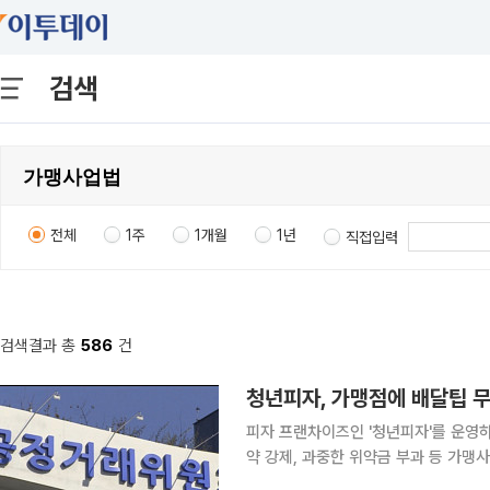
검색
전체
1주
1개월
1년
직접입력
검색결과 총
586
건
청년피자, 가맹점에 배달팁 무조
피자 프랜차이즈인 '청년피자'를 운영하
약 강제, 과중한 위약금 부과 등 가
다. 공정위는 '청년피자'의 가맹본부인 비에스비푸드가 소비자가 부담하는 배달비를 0원으로 설정하