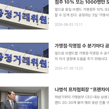
점주 10% 또는 1000명만
앞으로 동일 브랜드 가맹점주 10% 또
할 수 있게 된다. 공정위는 3일 '가맹사업거래의 공정화에 관한 법률 시행령' 개정안을 다음 달 14일
까지 입법 예고하고, '가맹점사업자단체
2026-08-03 15:11
가맹점·직영점 수 분기마다 공
앞으로 브랜드별 가맹점·직영점 수 공개
의 의사 결정에 도움을 주기 위해서다
가맹점 생존율 등을 공개해야 한다. 공정거래위원회는 28일 국무회의에서 이런 내용을 담은 '가맹
2026-07-28 13:25
사업법 시행령 개정안'이 통과됐다고 
하반기부터 가맹본부 CEO 대상 상생
랜드 20~30개 묶어 해외 동반 진출 구상 나명석 한국프랜차이즈산업협회장이 프랜차
‘갑질 산업’ 이미지를 벗기 위해 상생