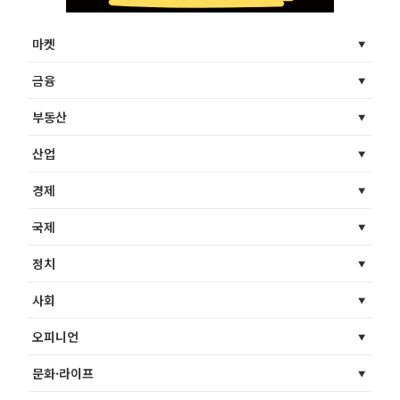
마켓
금융
부동산
산업
경제
국제
정치
사회
오피니언
문화·라이프