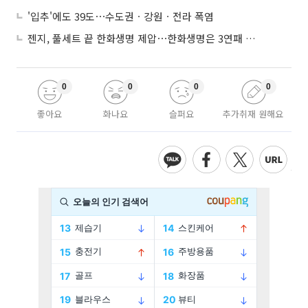
'입추'에도 39도⋯수도권ㆍ강원ㆍ전라 폭염
젠지, 풀세트 끝 한화생명 제압⋯한화생명은 3연패 수렁
0
0
0
0
좋아요
화나요
슬퍼요
추가취재 원해요