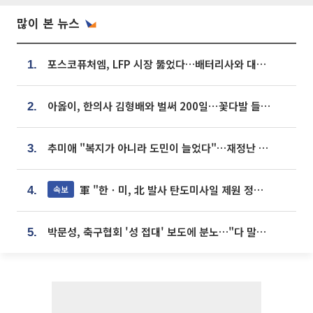
많이 본 뉴스
포스코퓨처엠, LFP 시장 뚫었다…배터리사와 대규모 장기 공급 합의
1.
아옳이, 한의사 김형배와 벌써 200일⋯꽃다발 들고 "프러포즈 아냐"
2.
추미애 "복지가 아니라 도민이 늘었다"…재정난 책임론 정면돌파
3.
軍 "한ㆍ미, 北 발사 탄도미사일 제원 정밀분석 중"
속보
4.
박문성, 축구협회 '성 접대' 보도에 분노…"다 말아먹으려고 작정했나"
5.