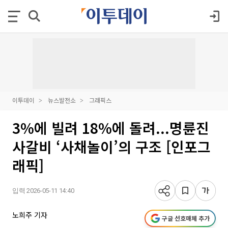
이투데이
뉴스발전소
그래픽스
3%에 빌려 18%에 돌려...명륜진
사갈비 ‘사채놀이’의 구조 [인포그
래픽]
입력 2026-05-11 14:40
노희주 기자
구글 선호매체 추가