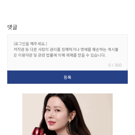
댓글
0 / 300