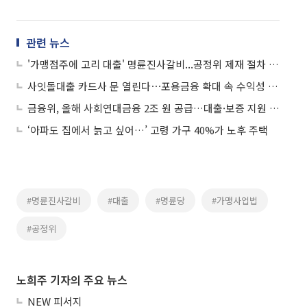
관련 뉴스
'가맹점주에 고리 대출' 명륜진사갈비...공정위 제재 절차 착수
사잇돌대출 카드사 문 열린다⋯포용금융 확대 속 수익성 ‘복잡’
금융위, 올해 사회연대금융 2조 원 공급…대출·보증 지원 확대
‘아파도 집에서 늙고 싶어…’ 고령 가구 40%가 노후 주택
#명륜진사갈비
#대출
#명륜당
#가맹사업법
#공정위
노희주 기자의 주요 뉴스
NEW 피서지