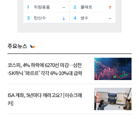
주요뉴스
코스피, 4% 하락에 6270선 마감…삼전
·SK하닉 '와르르' 각각 6%·10%대 급락
ISA 계좌, 5년마다 깨라고요? [이슈크래
커]