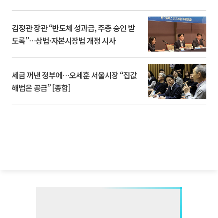
김정관 장관 “반도체 성과급, 주총 승인 받
도록”…상법·자본시장법 개정 시사
세금 꺼낸 정부에…오세훈 서울시장 “집값
해법은 공급” [종합]