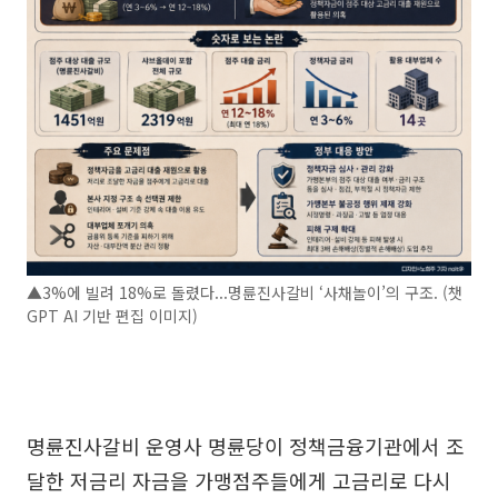
▲3%에 빌려 18%로 돌렸다...명륜진사갈비 ‘사채놀이’의 구조. (챗
GPT AI 기반 편집 이미지)
명륜진사갈비 운영사 명륜당이 정책금융기관에서 조
달한 저금리 자금을 가맹점주들에게 고금리로 다시