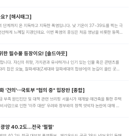
리를 잡기 시작했지만, 매장 곳곳엔 여전히 텅 빈 매대가 먼저 눈에 들어왔
까요? [해시태그]
’의 단계까지 온 지독하고 지독한 폭염입니다. 낮 기온이 37~39도를 찍는 극
 선선하게 느껴질 지경인데요. 이번 폭염의 중심은 처음 영남을 비롯한 동쪽
 북서풍이 산맥을 넘어 영남 쪽으로 내려오면서 뜨겁고 건조해졌는데요.
 위한 필수품 등장이오! [솔드아웃]
합니다. 자신의 취향, 가치관과 유사하거나 인기 있는 인물 혹은 콘텐츠를
'가 자리 잡은 오늘, 잘파세대(Z세대와 알파세대의 합성어)의 눈길이 쏠린 곳은
리는 공연장. 응원봉만큼이나 눈에 띄는 게 있습니다. 공연이 시작되기
 '건의'⋯국토부 "협의 중" 입장만 [종합]
급 부족 원인진단 및 대책 관련 브리핑 서울시가 재개발·재건축을 통한 주택
비사업으로 인한 '이주 대란' 우려와 정부와의 정책 엇박자 논란에 대해 정
실장은 2031년까지 31만 가구 착공 목표에 차질이 없다는 입장이나,
·광양 40.2도…전국 '펄펄'
·광양 40.2도 전국 대부분 폭염특보…체감온도도 곳곳 38도 넘어 8일 동해