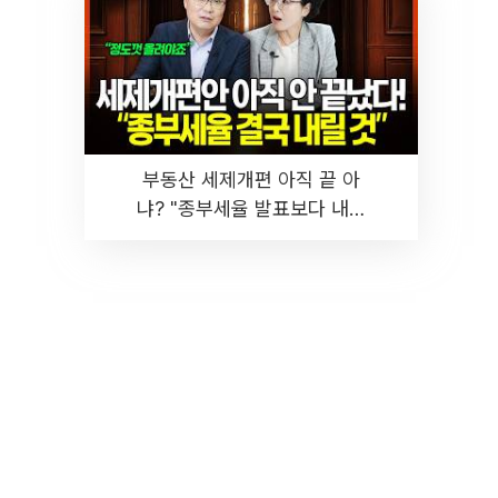
부동산 세제개편 아직 끝 아
냐? "종부세율 발표보다 내릴
것" 장기거주·양도세 전망 I 집
땅지성 I 김인만, 진미윤