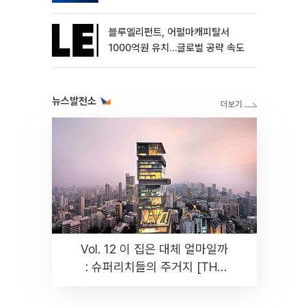
블루엘리펀트, 어펄마캐피탈서
1000억원 유치…글로벌 공략 속도
뉴스발전소
Vol. 12 이 집은 대체 얼마일까
: 슈퍼리치들의 주거지 [THE
RARE]