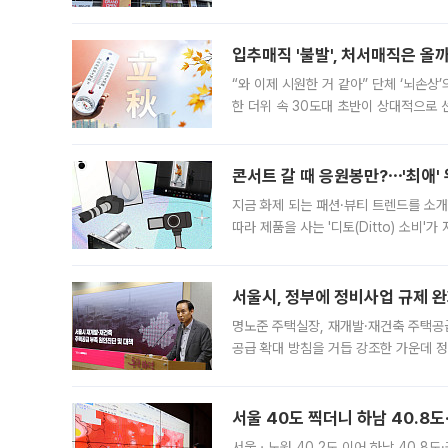
우유, 과일 같은 신선식품이 차근차근 자
입추매직 '불발', 처서매직은 올
“와 이제 시원한 거 같아” 단체 ‘뇌손상
한 더위 속 30도대 초반이 상대적으로
지역에 있었습니다. 7월 말에는 서풍과
콘서트 갈 때 응원봉만?⋯'최애'
지금 화제 되는 패션·뷰티 트렌드를 소개
따라 제품을 사는 '디토(Ditto) 소비
어디일까요? 아이돌 콘서트 시작을 기다
서울시, 정부에 정비사업 규제 완화
명노준 주택실장, 재개발·재건축 주택공
공급 확대 방침을 거듭 강조한 가운데 정
면 반박하고 나섰다. 명노준 서울시 주택
서울 40도 찍더니 하남 40.8도
서울ㆍ노원 40.2도 이어 하남 40.8도