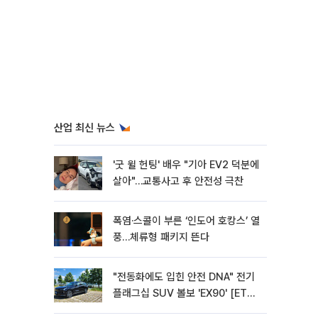
산업 최신 뉴스
'굿 윌 헌팅' 배우 "기아 EV2 덕분에
살아"…교통사고 후 안전성 극찬
폭염·스콜이 부른 ‘인도어 호캉스’ 열
풍…체류형 패키지 뜬다
"전동화에도 입힌 안전 DNA" 전기
플래그십 SUV 볼보 'EX90' [ET의
모빌리티]