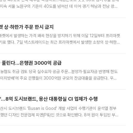
지속 서울 노원구의 기온이 40도를 넘어선 데 이어 경기 하남과 전남 광양
. 전국 대부분 지역에 폭염특보가 내려진 가운데 곳곳에서 39~40도 안팎
켓 상·하한가 주문 한시 금지
마켓에서 발생하는 가격 왜곡 현상을 방지하기 위해 이달 12일부터 프리마켓
기로 했다. 7일 넥스트레이드는 최근 프리마켓에서 발생한 소량의 상·하한
, 주문 오류로 인한 가격 급등락을 최소화하기 위한 비상 대응방안을 발표
 풀린다…은행권 3000억 공급
리·농협도 취급 검토 당국 실수요자 공급 주문…분양가·필요자금 반영해 한도
에이치방배’에 주요 은행들이 3000억원 규모의 잔금대출을 공급한다. 우리
하고 있어 향후 공급 규모가 늘어날 전망이다. 7일 금융권에 따르면 KB국
od'…8억 도시브랜드, 용산 대통령실 CI 업체가 수행
시 도시브랜드 ‘Busan is Good’ 개발 사업의 수행기관이 윤석열 정부
여했던 디자인 전문업체 피앤(P&)인 것으로 확인됐다. 8억 원이 투입된 부산
 부족과 디자인 정체성 논란에 휩싸였던 만큼, 사업 선정 과정과 결과물에