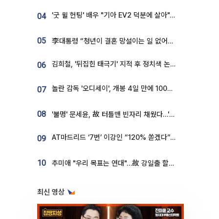
'굿 윌 헌팅' 배우 "기아 EV2 덕분에 살아"…교통사고 후 안전성 극찬
04
05
李대통령 “청년이 결혼 망설이는 일 없어야...제도상 불이익 조사”
김희철, '뒤집힌 태극기' 지적 후 정치색 논란…"좌우 떠나 우리나라 국기"
06
놀란 감독 '오디세이', 개봉 4일 만에 100만 돌파⋯'왕사남' 보다 빠르다
07
08
'불명' 문세윤, 故 터틀맨 빈자리 채웠다…'거북이' 눈물의 최종 우승
AT마드리드 ‘7번’ 이강인 “120% 쏟겠다”⋯시메오네 감독 “필요한 선수”
09
10
추미애 "우리 목표는 연대"…故 강일출 할머니 흉상 제막
최신 영상