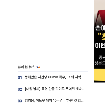
많이 본 뉴스
동해안은 시간당 80㎜ 폭우, 그 외 지역은 폭염…‘극과 극 날씨’
01
[내일 날씨] 폭염 한풀 꺾여도 무더위 계속⋯동해안 이틀 연속 비
02
임영웅, 어느덧 데뷔 10주년⋯"가진 것 없던 시절, 내 앞엔 20명의 팬뿐"
03