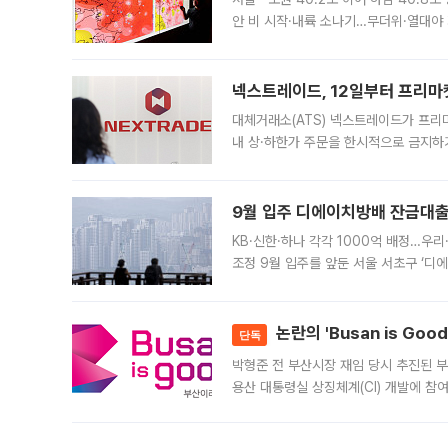
안 비 시작·내륙 소나기…무더위·열대야 
에서도 40도를 웃도는 기온이 관측됐다
의 극심한
넥스트레이드, 12일부터 프리마
대체거래소(ATS) 넥스트레이드가 프리
내 상·하한가 주문을 한시적으로 금지하
가 체결 사례와 관련해 설명자료를 내고
9월 입주 디에이치방배 잔금대출
KB·신한·하나 각각 1000억 배정…우
조정 9월 입주를 앞둔 서울 서초구 ‘디
은행과 NH농협은행도 대출 취급을 검토
민은행
논란의 'Busan is Go
단독
박형준 전 부산시장 재임 당시 추진된 부산
용산 대통령실 상징체계(CI) 개발에 참
도시브랜드 사업이 공개 이후 시민 공감