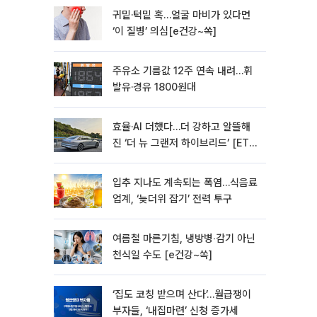
귀밑·턱밑 혹…얼굴 마비가 있다면
‘이 질병’ 의심[e건강~쏙]
주유소 기름값 12주 연속 내려…휘
발유·경유 1800원대
효율·AI 더했다…더 강하고 알뜰해
진 ‘더 뉴 그랜저 하이브리드’ [ET의
모빌리티]
입추 지나도 계속되는 폭염…식음료
업계, ‘늦더위 잡기’ 전력 투구
여름철 마른기침, 냉방병‧감기 아닌
천식일 수도 [e건강~쏙]
‘집도 코칭 받으며 산다’…월급쟁이
부자들, ‘내집마련’ 신청 증가세