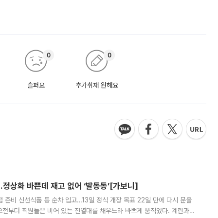
0
0
슬퍼요
추가취재 원해요
…정상화 바쁜데 재고 없어 ‘발동동’[가보니]
준비 신선식품 등 순차 입고…13일 정식 개장 목표 22일 만에 다시 문을
오전부터 직원들은 비어 있는 진열대를 채우느라 바쁘게 움직였다. 계란과