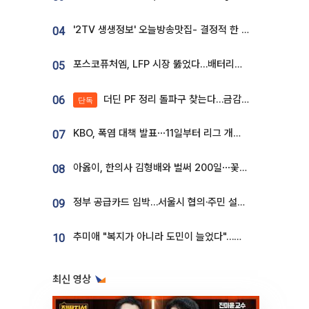
'2TV 생생정보' 오늘방송맛집- 결정적 한 수, 3종 메밀면! 메밀 소바 맛집 '의○○○○'
04
포스코퓨처엠, LFP 시장 뚫었다…배터리사와 대규모 장기 공급 합의
05
더딘 PF 정리 돌파구 찾는다…금감원, 1년 반 만에 매각설명회 재개
06
단독
KBO, 폭염 대책 발표⋯11일부터 리그 개시ㆍ경기 오후 7시 시작
07
아옳이, 한의사 김형배와 벌써 200일⋯꽃다발 들고 "프러포즈 아냐"
08
정부 공급카드 임박…서울시 협의·주민 설득이 성패 가른다 [부동산 해법 전쟁]
09
추미애 "복지가 아니라 도민이 늘었다"…재정난 책임론 정면돌파
10
최신 영상