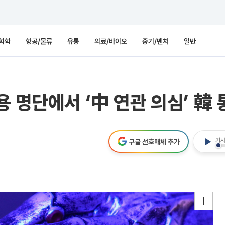
화학
항공/물류
유통
의료/바이오
중기/벤처
일반
용 명단에서 ‘中 연관 의심’ 韓
기사
구글 선호매체 추가