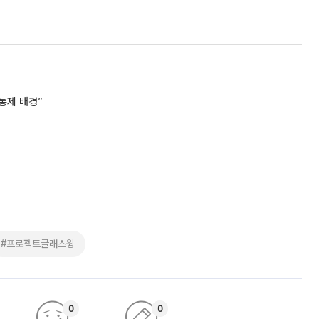
통제 배경”
#프로젝트글래스윙
0
0