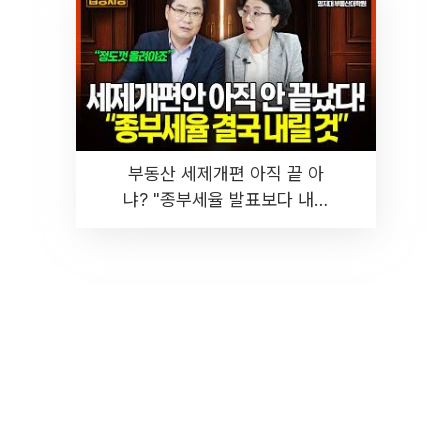
부동산 세제개편 아직 끝 아
냐? "종부세율 발표보다 내릴
것" 장기거주·양도세 전망 I 집
땅지성 I 김인만, 진미윤