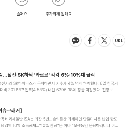
슬퍼요
추가취재 원해요
감…삼전·SK하닉 '와르르' 각각 6%·10%대 급락
삼성전자와 SK하이닉스가 급락하면서 지수가 4% 넘게 하락했다. 6일 한국거
비 301.88포인트(4.58%) 내린 6296.38에 장을 마감했다. 전장보다
스피는 장중 한때 6550.94까지 오르기도 했으나 6238.32까지 밀리기도 했
[이슈크래커]
 전액 비과세일반 ISA는 최장 5년…손익통산·과세이연 단절미사용 납입 한도
납입액 10% 소득공제…“10% 환급”은 아냐 “오랫동안 운용하라더니 이제