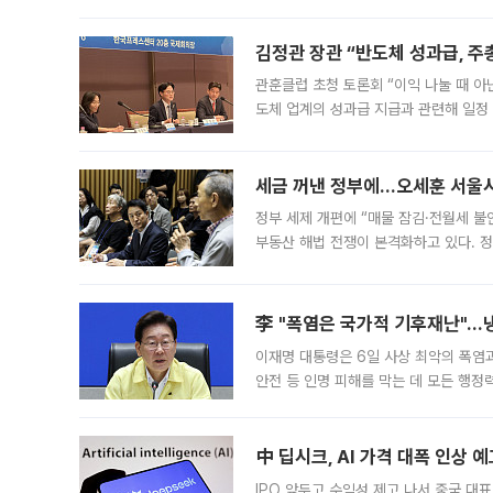
는 5년마다 계좌를 해지하라는 건가요?”
편을
김정관 장관 “반도체 성과급, 
관훈클럽 초청 토론회 “이익 나눌 때 아
도체 업계의 성과급 지급과 관련해 일정
최근 상법·자본시장법 개정으로 기업 지
세금 꺼낸 정부에…오세훈 서울시장
정부 세제 개편에 “매물 잠김·전월세 불
부동산 해법 전쟁이 본격화하고 있다. 
드를 꺼내자 서울시는 전·월세 부담만 
李 "폭염은 국가적 기후재난"…냉
이재명 대통령은 6일 사상 최악의 폭염
안전 등 인명 피해를 막는 데 모든 행
인프라 확충 계획을 내년도 예산안에 반
中 딥시크, AI 가격 대폭 인상 
IPO 앞두고 수익성 제고 나서 중국 대표