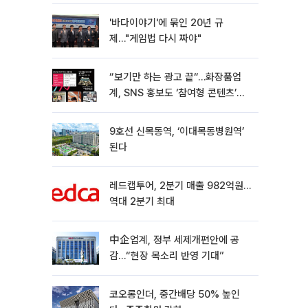
'바다이야기'에 묶인 20년 규
제…"게임법 다시 짜야"
“보기만 하는 광고 끝“…화장품업
계, SNS 홍보도 ‘참여형 콘텐츠’로
변모[K뷰티 라방戰]
9호선 신목동역, ‘이대목동병원역’
된다
레드캡투어, 2분기 매출 982억원…
역대 2분기 최대
中企업계, 정부 세제개편안에 공
감…“현장 목소리 반영 기대”
코오롱인더, 중간배당 50% 높인