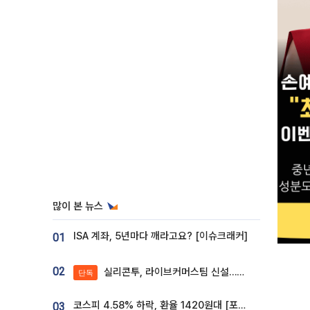
많이 본 뉴스
ISA 계좌, 5년마다 깨라고요? [이슈크래커]
01
02
실리콘투, 라이브커머스팀 신설…K뷰티 ‘글로벌 판매망’ 확대[K뷰티 라방戰]
단독
코스피 4.58% 하락, 환율 1420원대 [포토]
03