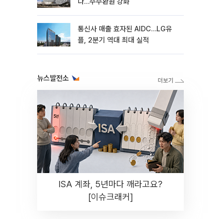
다…주주환원 강화
통신사 매출 효자된 AIDC…LG유
플, 2분기 역대 최대 실적
뉴스발전소
ISA 계좌, 5년마다 깨라고요?
[이슈크래커]