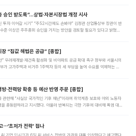
 ‘만능 절세 통장’으로 불리는 개인종합자산관리계좌(ISA)가 두 갈래로 개
주총 승인 받도록”…상법·자본시장법 개정 시사
닌 투자 이어갈 시기” “주52시간제도 손봐야” 김정관 산업통상부 장관이 반
 수준 이상은 주주총회 승인을 거치는 방안을 검토할 필요가 있다고 밝혔다.
배구조와 주주권 강화 논의가 이어지는 가운데, 핵심 연구인력에 대한
 “집값 해법은 공급” [종합]
안” 우려재개발·재건축 활성화 및 비아파트 공급 확대 촉구 정부와 서울시의
정부가 고가주택과 비거주 1주택자 등의 세 부담을 높여 수요를 억제하는 카
키울 것이라며 세금이 아닌 공급이 근본적인 처방이라고 전면 반박했다.
방·전력망 확충 등 예산 반영 주문 [종합]
과 관련해 "사실상 국가적인 기후 재난"이라며 취약계층 보호와 야외 노동자
정력을 총동원하라고 지시했다. 아울러 반복되는 극한 기후에 대비해 폭염 대응
영하는 방안도 검토하라고 주문했다. 이 대통령은 이날 폭염·가뭄 대
예고⋯‘초저가 전략’ 접나
 AI 기업 딥시크가 6일 AI 서비스 전반의 가격을 대폭 인상한다고 예고했다.