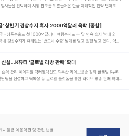
 경쟁사들을 압박하며 시장 판도를 뒤흔들어온 만큼 이례적인 전략 변화로 평
 이날 공지를 통해 구체적인 인상 폭은 공개하지 않았지만 상당한 수
' 상반기 경상수지 흑자 2000억달러 육박 [종합]
급'⋯상품수출도 첫 1000억달러대 여행수지도 두 달 연속 흑자 '역대 2
국내 경상수지가 유례없는 '반도체 수출' 날개를 달고 훨훨 날고 있다. 역대
경상수지 뿐 아니라 상반기 경상수지 흑자도 2000억달러에 근접하며 사상 최
신설…K뷰티 ‘글로벌 라방 판매’ 확대
터 손익 관리 에이피알·닥터멜락신도 틱톡샵 라이브방송 강화 글로벌 K뷰티
담팀을 신설하고 틱톡샵 등 글로벌 플랫폼을 통한 라이브 방송 판매 확대에
급하는 데서 한발 더 나아가 방송 기획과 상품 구성, 출연자 섭외, 손익