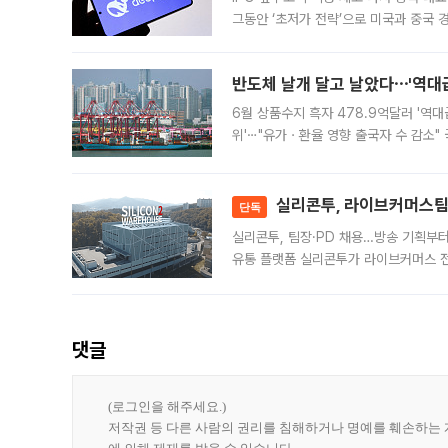
그동안 ‘초저가 전략’으로 미국과 중국
가된다. 블룸버그통신에 따르면 딥시크는
반도체 날개 달고 날았다⋯'역대급
6월 상품수지 흑자 478.9억달러 '역대
위'⋯"유가ㆍ환율 영향 출국자 수 감소" 
급 수출 호조가 매달 이어지면서 6월 
대 기
실리콘투, 라이브커머스팀 
단독
실리콘투, 팀장·PD 채용…방송 기획부
유통 플랫폼 실리콘투가 라이브커머스 전
나섰다. 국내 화장품을 해외 유통망에 공
댓글