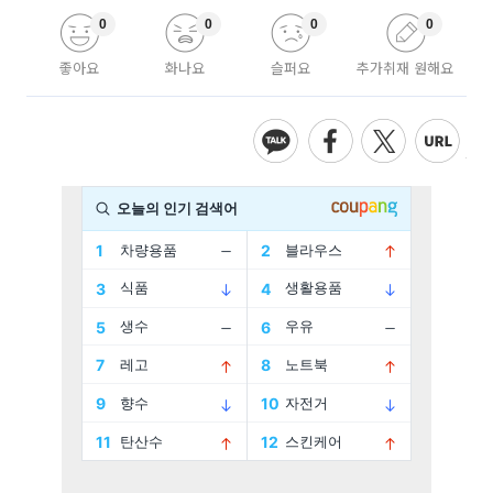
0
0
0
0
좋아요
화나요
슬퍼요
추가취재 원해요