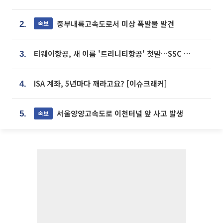
중부내륙고속도로서 미상 폭발물 발견
속보
2.
티웨이항공, 새 이름 '트리니티항공' 첫발…SSC 전략 본격화
3.
ISA 계좌, 5년마다 깨라고요? [이슈크래커]
4.
서울양양고속도로 이천터널 앞 사고 발생
속보
5.