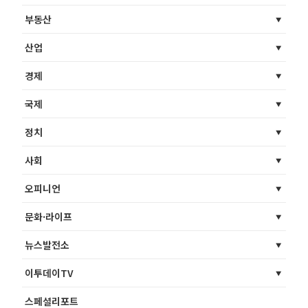
부동산
산업
경제
국제
정치
사회
오피니언
문화·라이프
뉴스발전소
이투데이TV
스페셜리포트