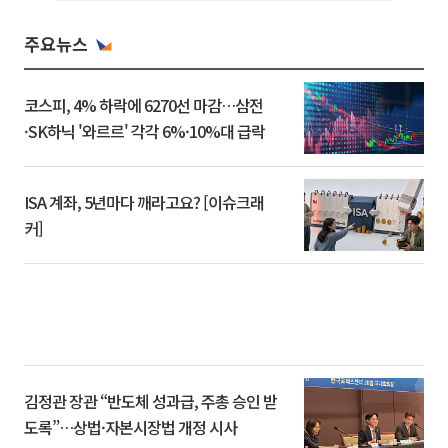
주요뉴스
코스피, 4% 하락에 6270선 마감…삼전
·SK하닉 '와르르' 각각 6%·10%대 급락
ISA 계좌, 5년마다 깨라고요? [이슈크래
커]
김정관 장관 “반도체 성과급, 주총 승인 받
도록”…상법·자본시장법 개정 시사