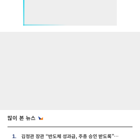
많이 본 뉴스
김정관 장관 “반도체 성과급, 주총 승인 받도록”…상법·자본시장법 개정 시사
1.