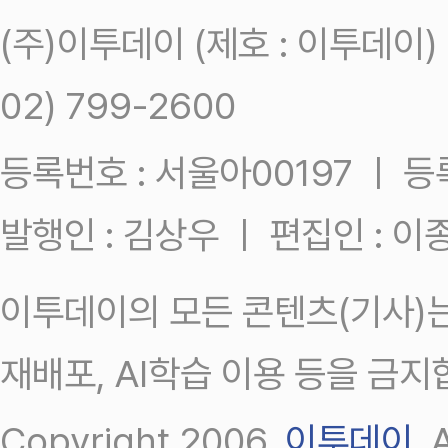
(주)이투데이 (제호 : 이투데이
02) 799-2600
등록번호 : 서울아00197 ㅣ 등록일
발행인 : 김상우 ㅣ 편집인 : 
이투데이의 모든 콘텐츠(기사)는
재배포, AI학습 이용 등을 금지
Copyright 2006.
이투데이
.