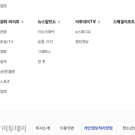
일반
문화·라이프
뉴스발전소
이투데이TV
스페셜리포트
관광
이슈크래커
e스튜디오
방송/TV
요즘, 이거
랭킹영상
영화
그래픽스
음악
한 컷
공연/출판
스포츠
일반
회사소개
이용약관
개인정보처리방침
청소년