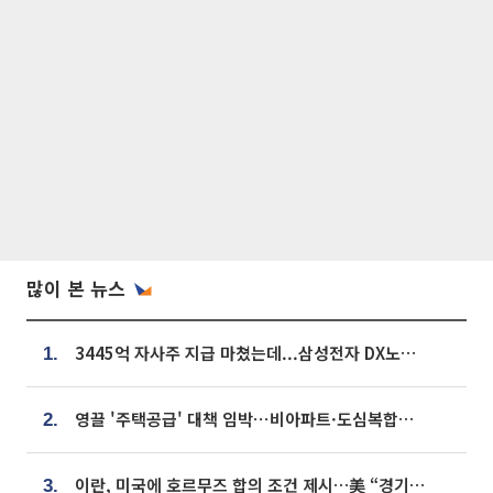
많이 본 뉴스
3445억 자사주 지급 마쳤는데...삼성전자 DX노조, 뒤늦은 '떼쓰기 집회'
1.
영끌 '주택공급' 대책 임박⋯비아파트·도심복합까지 총동원
2.
이란, 미국에 호르무즈 합의 조건 제시…美 “경기 아직 안 끝나” [종합]
3.