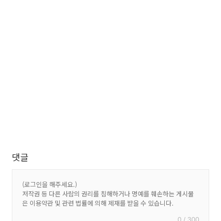
댓글
0 / 300