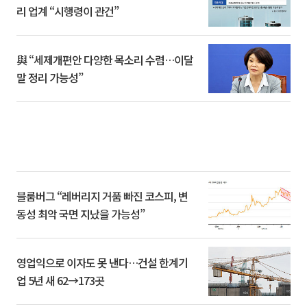
리 업계 “시행령이 관건”
與 “세제개편안 다양한 목소리 수렴…이달
말 정리 가능성”
블룸버그 “레버리지 거품 빠진 코스피, 변
동성 최악 국면 지났을 가능성”
영업익으로 이자도 못 낸다…건설 한계기
업 5년 새 62→173곳