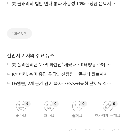
美 클래리티 법안 연내 통과 가능성 13%…상원 문턱서 제동
#에쓰오일
김민서 기자의 주요 뉴스
美 폴리실리콘 ‘가격 하한선’ 세웠다…K태양광 수혜 기대
K배터리, 북미·유럽 공급망 선점전…셀부터 원료까지 현지화
LG엔솔, 2개 분기 만에 흑자…ESS·원통형 앞세워 성장 가속
0
0
0
0
좋아요
화나요
슬퍼요
추가취재 원해요