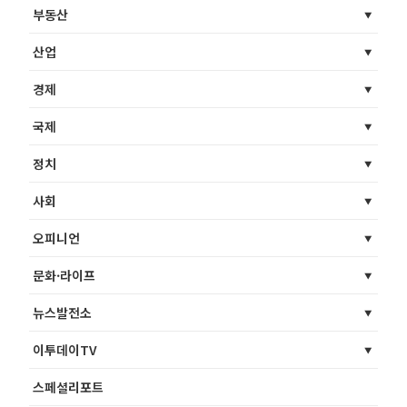
부동산
산업
경제
국제
정치
사회
오피니언
문화·라이프
뉴스발전소
이투데이TV
스페셜리포트