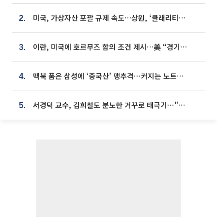
미국, 가상자산 포괄 규제 속도…상원, ‘클래리티법’ 9월 절차투표 추진
2.
이란, 미국에 호르무즈 합의 조건 제시…美 “경기 아직 안 끝나” [종합]
3.
맥북 품은 삼성에 ‘중국산’ 맹추격⋯커지는 노트북 OLED 시장
4.
서경덕 교수, 김희철도 분노한 거꾸로 태극기⋯"엉터리는 아냐, 아쉬울 뿐"
5.