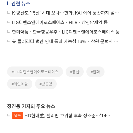
관련 뉴스
K-방산도 ‘빅딜’ 시대 오나…한화, KAI 이어 풍산까지 넘본다
LIG디펜스앤에어로스페이스ㆍHLBㆍ삼천당제약 등
한미약품ㆍ한국항공우주ㆍLIG디펜스앤에어로스페이스 등
美 클래리티 법안 연내 통과 가능성 13%…상원 문턱서 제동
#LIG디펜스앤에어로스페이스
#풍산
#한화
#라인메탈
#방공망
정진용 기자의 주요 뉴스
HD현대重, 필리핀 호위함 후속 정조준…‘14척+α’ 싹쓸이 노린다
단독