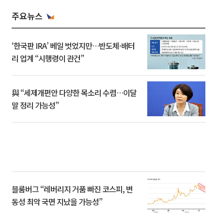
주요뉴스
‘한국판 IRA’ 베일 벗었지만…반도체·배터
리 업계 “시행령이 관건”
與 “세제개편안 다양한 목소리 수렴…이달
말 정리 가능성”
블룸버그 “레버리지 거품 빠진 코스피, 변
동성 최악 국면 지났을 가능성”