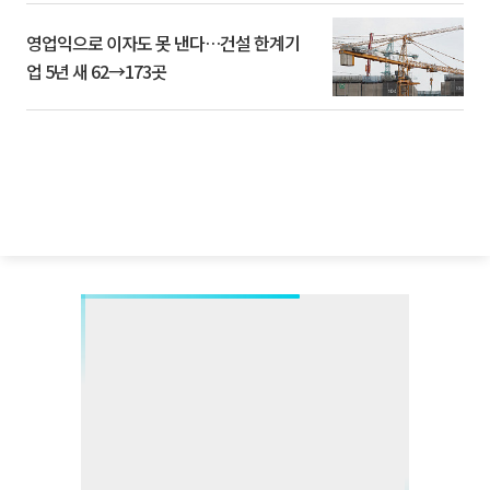
영업익으로 이자도 못 낸다…건설 한계기
업 5년 새 62→173곳