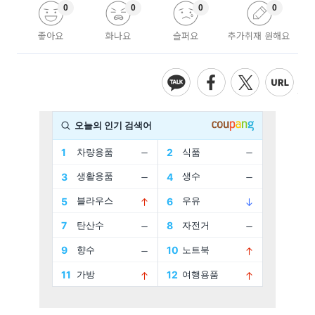
0
0
0
0
좋아요
화나요
슬퍼요
추가취재 원해요