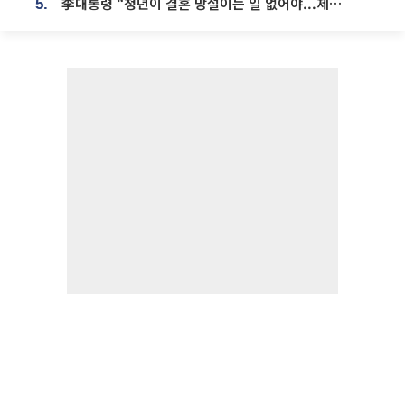
李대통령 “청년이 결혼 망설이는 일 없어야...제도상 불이익 조사”
5.