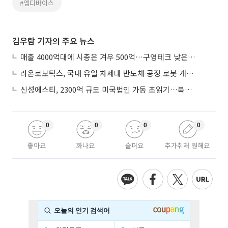
#엠디바이스
김우람 기자의 주요 뉴스
매출 4000억대에 시총은 겨우 500억…구영테크 낮은 몸값에 저가 승계 마무리
라온로보틱스, 국내 유일 차세대 반도체 공정 로봇 개발 ‘고객사 테스트 진행’
신성에스티, 2300억 규모 미국법인 가동 초읽기…북미 ESS 공략 본격화
0
0
0
0
좋아요
화나요
슬퍼요
추가취재 원해요