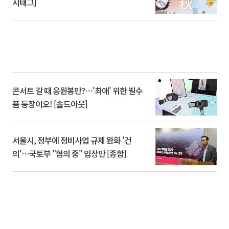
시태그]
콘서트 갈 때 응원봉만?⋯'최애' 위한 필수
품 등장이오! [솔드아웃]
서울시, 정부에 정비사업 규제 완화 '건
의'⋯국토부 "협의 중" 입장만 [종합]