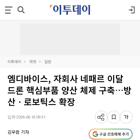
이투데이
마켓
일반
엠디바이스, 자회사 네패르 이달
드론 핵심부품 양산 체제 구축…방
산ㆍ로보틱스 확장
입력 2026-06-16 09:31
김우람 기자
구글 선호매체 추가