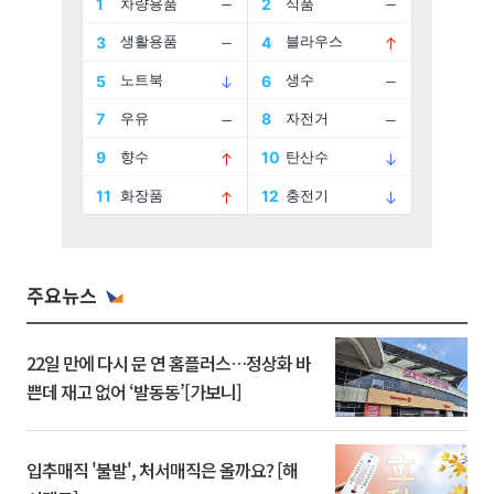
주요뉴스
22일 만에 다시 문 연 홈플러스…정상화 바
쁜데 재고 없어 ‘발동동’[가보니]
입추매직 '불발', 처서매직은 올까요? [해