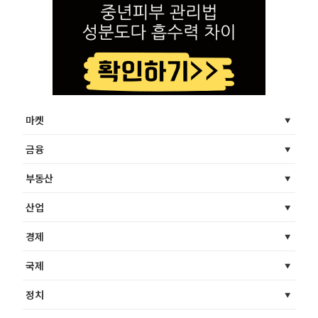
마켓
금융
부동산
산업
경제
국제
정치