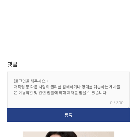
댓글
0 / 300