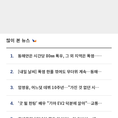
많이 본 뉴스
동해안은 시간당 80㎜ 폭우, 그 외 지역은 폭염…‘극과 극 날씨’
1.
[내일 날씨] 폭염 한풀 꺾여도 무더위 계속⋯동해안 이틀 연속 비
2.
임영웅, 어느덧 데뷔 10주년⋯"가진 것 없던 시절, 내 앞엔 20명의 팬뿐"
3.
'굿 윌 헌팅' 배우 "기아 EV2 덕분에 살아"…교통사고 후 안전성 극찬
4.