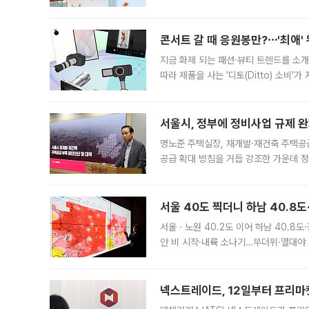
지역에 있었습니다. 7월 말에는 서풍과
콘서트 갈 때 응원봉만?⋯'최애'
지금 화제 되는 패션·뷰티 트렌드를 소개
따라 제품을 사는 '디토(Ditto) 소비
어디일까요? 아이돌 콘서트 시작을 기다
서울시, 정부에 정비사업 규제 완화
명노준 주택실장, 재개발·재건축 주택공
공급 확대 방침을 거듭 강조한 가운데 정
면 반박하고 나섰다. 명노준 서울시 주택
서울 40도 찍더니 하남 40.8도
서울ㆍ노원 40.2도 이어 하남 40.8도
안 비 시작·내륙 소나기…무더위·열대야 
에서도 40도를 웃도는 기온이 관측됐다
의 극심한
넥스트레이드, 12일부터 프리마