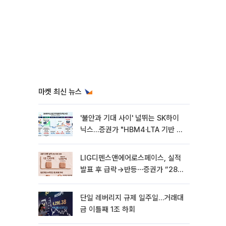
마켓 최신 뉴스
'불안과 기대 사이' 널뛰는 SK하이
닉스…증권가 "HBM4·LTA 기반 펀
터멘털 견고"
LIG디펜스앤에어로스페이스, 실적
발표 후 급락→반등⋯증권가 “28년
까지 튼튼”
단일 레버리지 규제 일주일…거래대
금 이틀째 1조 하회