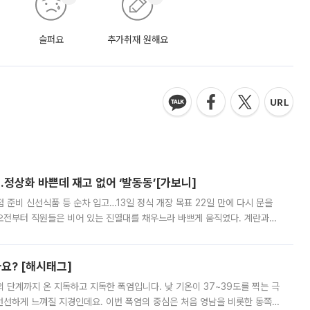
슬퍼요
추가취재 원해요
…정상화 바쁜데 재고 없어 ‘발동동’[가보니]
준비 신선식품 등 순차 입고…13일 정식 개장 목표 22일 만에 다시 문을
오전부터 직원들은 비어 있는 진열대를 채우느라 바쁘게 움직였다. 계란과
리를 잡기 시작했지만, 매장 곳곳엔 여전히 텅 빈 매대가 먼저 눈에 들어왔
까요? [해시태그]
’의 단계까지 온 지독하고 지독한 폭염입니다. 낮 기온이 37~39도를 찍는 극
 선선하게 느껴질 지경인데요. 이번 폭염의 중심은 처음 영남을 비롯한 동쪽