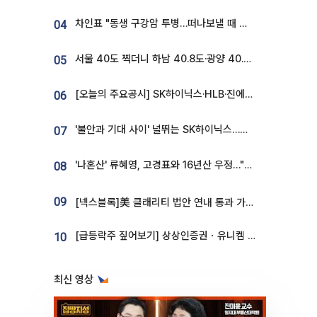
차인표 "동생 구강암 투병…떠나보낼 때 가장 힘들었다”
04
서울 40도 찍더니 하남 40.8도·광양 40.2도…전국 '펄펄'
05
[오늘의 주요공시] SK하이닉스·HLB·진에어·포스코홀딩스·네이버·대우건설 등
06
'불안과 기대 사이' 널뛰는 SK하이닉스…증권가 "HBM4·LTA 기반 펀터멘털 견고"
07
'나혼산' 류혜영, 고경표와 16년산 우정…"자취방서 부모님과 마주쳐"
08
09
[넥스블록]美 클래리티 법안 연내 통과 가능성 13%…상원 문턱서 제동
[급등락주 짚어보기] 상상인증권ㆍ유니켐 2연속, 본느 6연속 ‘상한가’⋯M&A 훈풍 분 증시
10
최신 영상