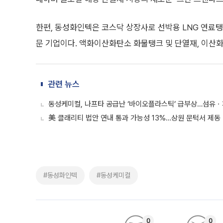
한편, 동성화인텍은 코스닥 상장사로 선박용 LNG 연료탱크
문 기업이다. 액화이산화탄소 화물탱크 및 단열재, 이산화
관련 뉴스
동성케미컬, 나프타 공급난 ‘바이오플라스틱’ 급부상…섬유
美 클래리티 법안 연내 통과 가능성 13%…상원 문턱서 제동
#동성화인텍
#동성케미컬
0
0