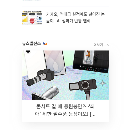
카카오, 역대급 실적에도 낮아진 눈
높이…AI 성과가 반등 열쇠
뉴스발전소
콘서트 갈 때 응원봉만?⋯'최
애' 위한 필수품 등장이오! [솔
드아웃]