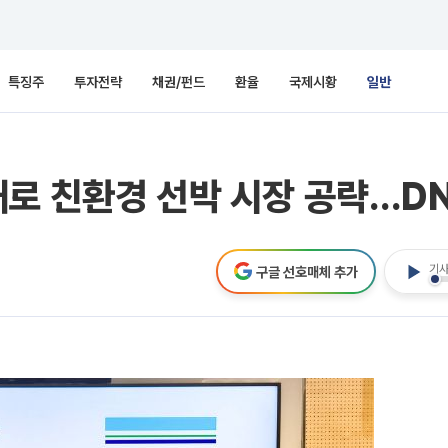
특징주
투자전략
채권/펀드
환율
국제시황
일반
재로 친환경 선박 시장 공략…D
기사
구글 선호매체 추가