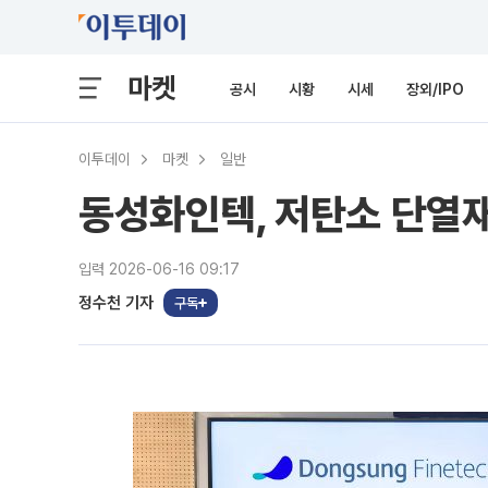
마켓
공시
시황
시세
장외/IPO
이투데이
마켓
일반
동성화인텍, 저탄소 단열
입력 2026-06-16 09:17
정수천 기자
구독