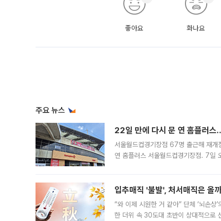
좋아요
화나요
주요 뉴스
22일 만에 다시 문 연 홈플러스
서울월드컵경기장점 67명 출근해 재개점 
연 홈플러스 서울월드컵경기장점. 7일 
우유, 과일 같은 신선식품이 차근차근 자
입추매직 '불발', 처서매직은 올
“와 이제 시원한 거 같아” 단체 ‘뇌손상
한 더위 속 30도대 초반이 상대적으로