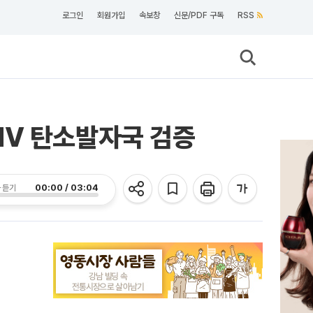
로그인
회원가입
속보창
신문/PDF 구독
RSS
NV 탄소발자국 검증
00:00 / 03:04
 듣기