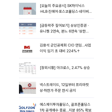
[오늘의 주요공시] SK하이닉스
·HLB·진에어·포스코홀딩스·네이버·
대우건설 등
[급등락주 짚어보기] 상상인증권ㆍ
유니켐 2연속, 본느 6연속 ‘상한
가’⋯M&A 훈풍 분 증시
김용석 군인공제회 CIO 연임…사업
이익 임기 초 대비 224%↑
[장외시황] 아크로스, 2.47% 상승
넥스트레이드, 12일부터 프리마켓
상·하한가 주문 한시 금지
에스제이투자홀딩스, 골프존홀딩스
1차 공개매수 종료…지분 85% 확보