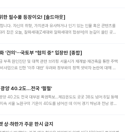
 북서풍이 산맥을 넘어 영남 쪽으로 내려오면서 뜨겁고 건조해졌는데요.
 위한 필수품 등장이오! [솔드아웃]
합니다. 자신의 취향, 가치관과 유사하거나 인기 있는 인물 혹은 콘텐츠를
'가 자리 잡은 오늘, 잘파세대(Z세대와 알파세대의 합성어)의 눈길이 쏠린 곳은
리는 공연장. 응원봉만큼이나 눈에 띄는 게 있습니다. 공연이 시작되기
 '건의'⋯국토부 "협의 중" 입장만 [종합]
급 부족 원인진단 및 대책 관련 브리핑 서울시가 재개발·재건축을 통한 주택
비사업으로 인한 '이주 대란' 우려와 정부와의 정책 엇박자 논란에 대해 정
실장은 2031년까지 31만 가구 착공 목표에 차질이 없다는 입장이나,
·광양 40.2도…전국 '펄펄'
·광양 40.2도 전국 대부분 폭염특보…체감온도도 곳곳 38도 넘어 8일 동해
지속 서울 노원구의 기온이 40도를 넘어선 데 이어 경기 하남과 전남 광양
. 전국 대부분 지역에 폭염특보가 내려진 가운데 곳곳에서 39~40도 안팎
켓 상·하한가 주문 한시 금지