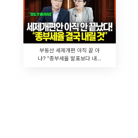
부동산 세제개편 아직 끝 아
냐? "종부세율 발표보다 내릴
것" 장기거주·양도세 전망 I 집
땅지성 I 김인만, 진미윤