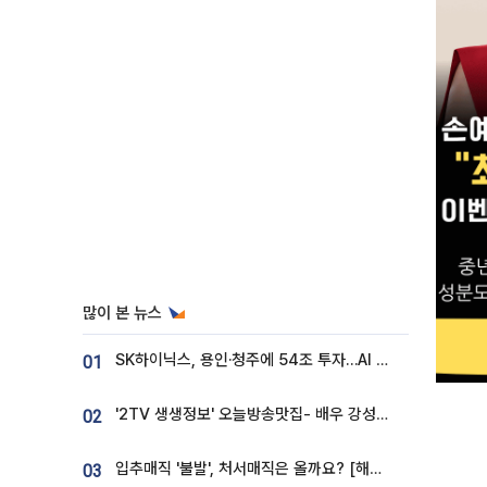
많이 본 뉴스
SK하이닉스, 용인·청주에 54조 투자…AI 메모리 생산기지 키운다
01
'2TV 생생정보' 오늘방송맛집- 배우 강성진 단골! 쌀국수ㆍ푸팟퐁 커리 맛집 '블○○○'
02
입추매직 '불발', 처서매직은 올까요? [해시태그]
03