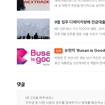
대체거래소(ATS) 넥스트레이드가 프리
내 상·하한가 주문을 한시적으로 금지하
가 체결 사례와 관련해 설명자료를 내고
9월 입주 디에이치방배 잔금대출
KB·신한·하나 각각 1000억 배정…우
조정 9월 입주를 앞둔 서울 서초구 ‘디
은행과 NH농협은행도 대출 취급을 검토
민은행
논란의 'Busan is Go
단독
박형준 전 부산시장 재임 당시 추진된 부산
용산 대통령실 상징체계(CI) 개발에 참
도시브랜드 사업이 공개 이후 시민 공감
댓글