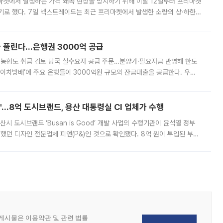
마켓에서 발생하는 가격 왜곡 현상을 방지하기 위해 이달 12일부터 프리마켓
기로 했다. 7일 넥스트레이드는 최근 프리마켓에서 발생한 소량의 상·하한
, 주문 오류로 인한 가격 급등락을 최소화하기 위한 비상 대응방안을 발표
 풀린다…은행권 3000억 공급
리·농협도 취급 검토 당국 실수요자 공급 주문…분양가·필요자금 반영해 한도
에이치방배’에 주요 은행들이 3000억원 규모의 잔금대출을 공급한다. 우리
하고 있어 향후 공급 규모가 늘어날 전망이다. 7일 금융권에 따르면 KB국
od'…8억 도시브랜드, 용산 대통령실 CI 업체가 수행
시 도시브랜드 ‘Busan is Good’ 개발 사업의 수행기관이 윤석열 정부
여했던 디자인 전문업체 피앤(P&)인 것으로 확인됐다. 8억 원이 투입된 부산
 부족과 디자인 정체성 논란에 휩싸였던 만큼, 사업 선정 과정과 결과물에