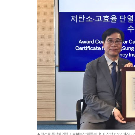
▲정건출 동성화인텍 기술본부장(왼쪽부터), 이장섭 DNV 비즈니