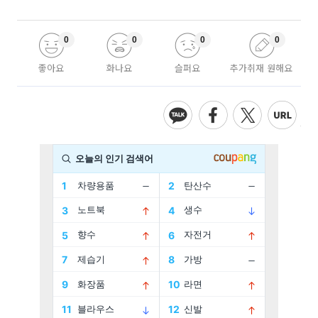
0
0
0
0
좋아요
화나요
슬퍼요
추가취재 원해요