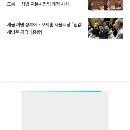
도록”…상법·자본시장법 개정 시사
세금 꺼낸 정부에…오세훈 서울시장 “집값
해법은 공급” [종합]