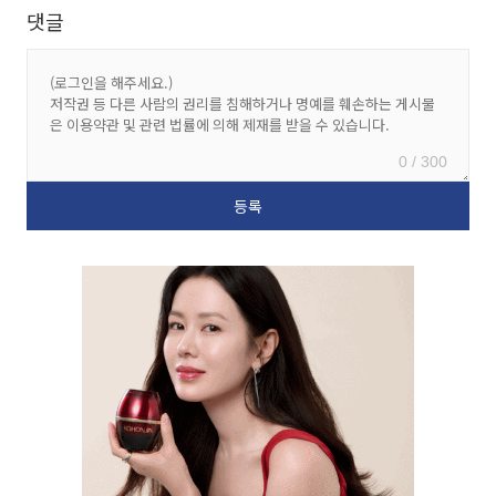
댓글
0 / 300