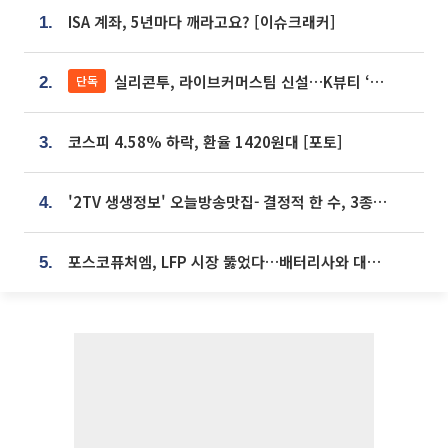
ISA 계좌, 5년마다 깨라고요? [이슈크래커]
1.
실리콘투, 라이브커머스팀 신설…K뷰티 ‘글로벌 판매망’ 확대[K뷰티 라방戰]
단독
2.
코스피 4.58% 하락, 환율 1420원대 [포토]
3.
'2TV 생생정보' 오늘방송맛집- 결정적 한 수, 3종 메밀면! 메밀 소바 맛집 '의○○○○'
4.
포스코퓨처엠, LFP 시장 뚫었다…배터리사와 대규모 장기 공급 합의
5.