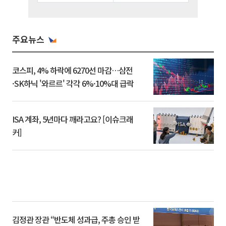
주요뉴스
코스피, 4% 하락에 6270선 마감…삼전
·SK하닉 '와르르' 각각 6%·10%대 급락
ISA 계좌, 5년마다 깨라고요? [이슈크래
커]
김정관 장관 “반도체 성과급, 주총 승인 받