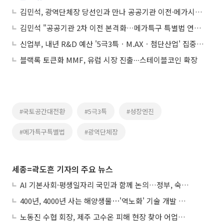
김민석, 광역단체장 당선인과 만나 공공기관 이전·메가시티 논의
김민석 "공공기관 2차 이전 본격화…메가특구 특별법 연내 제정"
신업부, 내년 R&D 예산 '5극3특ㆍM.AXㆍ첨단산업' 집중투자
블랙록 토큰화 MMF, 유럽 시장 진출∙∙∙스테이블코인 확장
#국토공간대전환
#5극3특
#성장엔진
#메가특구특별법
#광역단체장
세종=곽도흔 기자의 주요 뉴스
AI 기본사회·평생일자리 국민과 함께 논의…정부, 숙의공론화 착수
400년, 4000년 사는 해양생물⋯'역노화' 기술 개발 추진
노동진 수협 회장, 제주 고수온 피해 현장 찾아 어업인 지원 점검