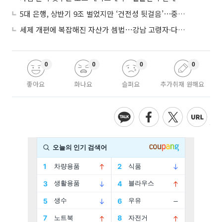
5대 은행, 상반기 9조 벌었지만 ‘건전성 뒷걸음’⋯중기대출 문턱 높아지나
세제 개편에 복잡해진 자산가 셈법⋯강남 고령자·다주택자 ‘자산재편 고심’
0
0
0
0
좋아요
화나요
슬퍼요
추가취재 원해요