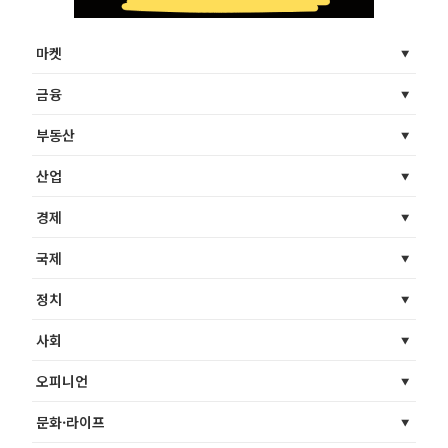
마켓
금융
부동산
산업
경제
국제
정치
사회
오피니언
문화·라이프