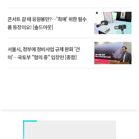
콘서트 갈 때 응원봉만?⋯'최애' 위한 필수
품 등장이오! [솔드아웃]
서울시, 정부에 정비사업 규제 완화 '건
의'⋯국토부 "협의 중" 입장만 [종합]