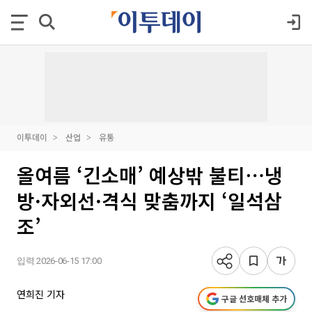
이투데이
산업
유통
올여름 ‘긴소매’ 예상밖 불티⋯냉
방·자외선·격식 맞춤까지 ‘일석삼
조’
입력 2026-06-15 17:00
연희진 기자
구글 선호매체 추가