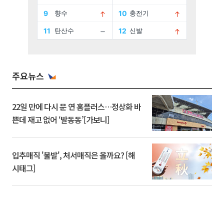
주요뉴스
22일 만에 다시 문 연 홈플러스…정상화 바
쁜데 재고 없어 ‘발동동’[가보니]
입추매직 '불발', 처서매직은 올까요? [해
시태그]