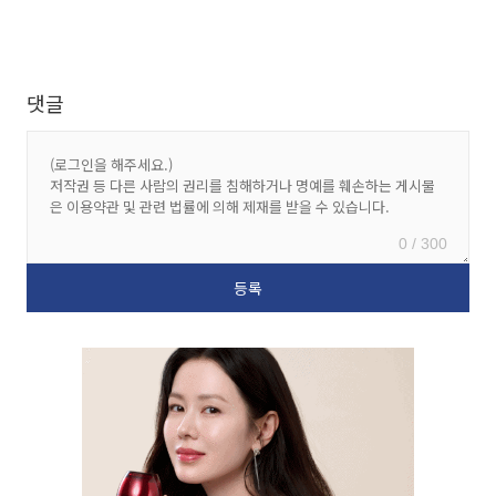
댓글
0 / 300