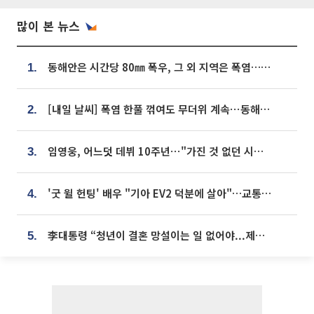
많이 본 뉴스
동해안은 시간당 80㎜ 폭우, 그 외 지역은 폭염…‘극과 극 날씨’
1.
[내일 날씨] 폭염 한풀 꺾여도 무더위 계속⋯동해안 이틀 연속 비
2.
임영웅, 어느덧 데뷔 10주년⋯"가진 것 없던 시절, 내 앞엔 20명의 팬뿐"
3.
'굿 윌 헌팅' 배우 "기아 EV2 덕분에 살아"…교통사고 후 안전성 극찬
4.
李대통령 “청년이 결혼 망설이는 일 없어야...제도상 불이익 조사”
5.