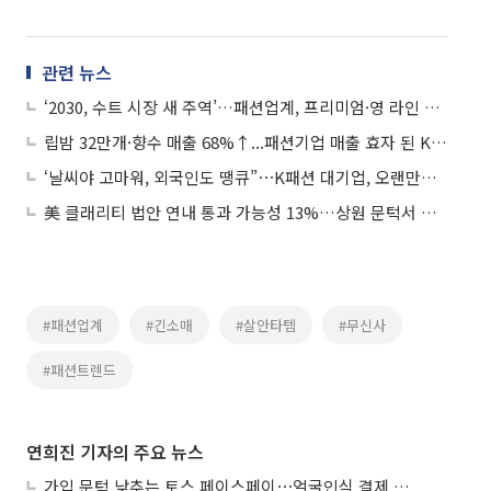
관련 뉴스
‘2030, 수트 시장 새 주역’…패션업계, 프리미엄·영 라인 투트랙 강화
립밤 32만개·향수 매출 68%↑...패션기업 매출 효자 된 K뷰티
‘날씨야 고마워, 외국인도 땡큐”⋯K패션 대기업, 오랜만에 실적 ‘기지개’
美 클래리티 법안 연내 통과 가능성 13%…상원 문턱서 제동
#패션업계
#긴소매
#살안타템
#무신사
#패션트렌드
연희진 기자의 주요 뉴스
가입 문턱 낮추는 토스 페이스페이⋯얼굴인식 결제 확산 속도낸다