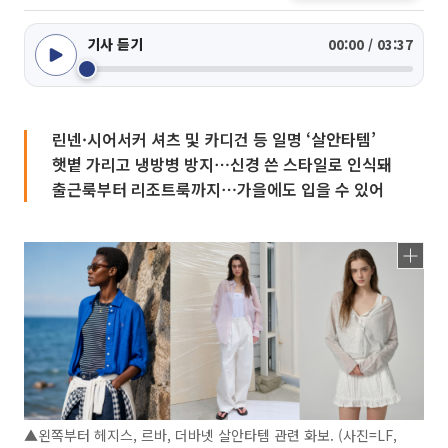
기사 듣기
00:00 / 03:37
린넨·시어서커 셔츠 및 카디건 등 일명 ‘살안타템’
햇볕 가리고 냉방병 방지⋯신경 쓴 스타일로 인식돼
출근룩부터 리조트룩까지⋯가을에도 입을 수 있어
▲왼쪽부터 헤지스, 르바, 더바넷 살안타템 관련 화보. (사진=LF,