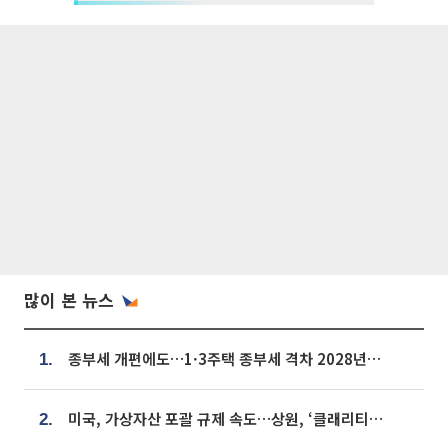
많이 본 뉴스
종부세 개편에도…1·3주택 종부세 격차 2028년부터 확대
1.
미국, 가상자산 포괄 규제 속도…상원, ‘클래리티법’ 9월 절차투표 추진
2.