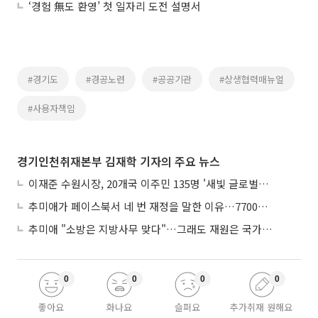
‘경험 無도 환영’ 첫 일자리 도전 설명서
#경기도
#경공노련
#공공기관
#상생협력매뉴얼
#사용자책임
경기인천취재본부 김재학 기자의 주요 뉴스
이재준 수원시장, 20개국 이주민 135명 '새빛 글로벌프렌즈' 위촉
추미애가 페이스북서 네 번 재정을 말한 이유…7700억 추경 열쇠는 도의회에
추미애 "소방은 지방사무 맞다"…그래도 재원은 국가가 나눠야
0
0
0
0
좋아요
화나요
슬퍼요
추가취재 원해요