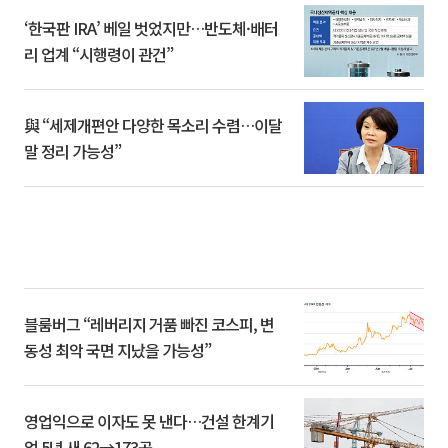
‘한국판 IRA’ 베일 벗었지만…반도체·배터
리 업계 “시행령이 관건”
與 “세제개편안 다양한 목소리 수렴…이달
말 정리 가능성”
블룸버그 “레버리지 거품 빠진 코스피, 변
동성 최악 국면 지났을 가능성”
영업익으로 이자도 못 낸다…건설 한계기
업 5년 새 62→173곳