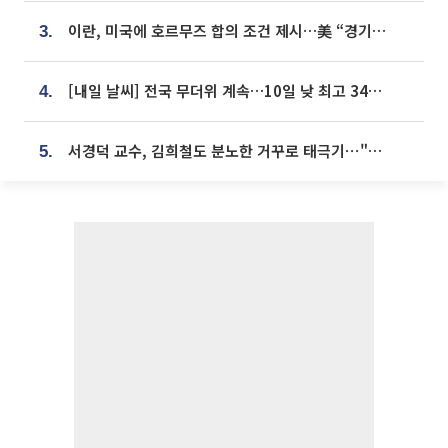
이란, 미국에 호르무즈 합의 조건 제시…美 “경기 아직 안 끝나” [종합]
3.
[내일 날씨] 전국 무더위 계속…10일 낮 최고 34도 육박
4.
서경덕 교수, 김희철도 분노한 거꾸로 태극기⋯"엉터리는 아냐, 아쉬울 뿐"
5.