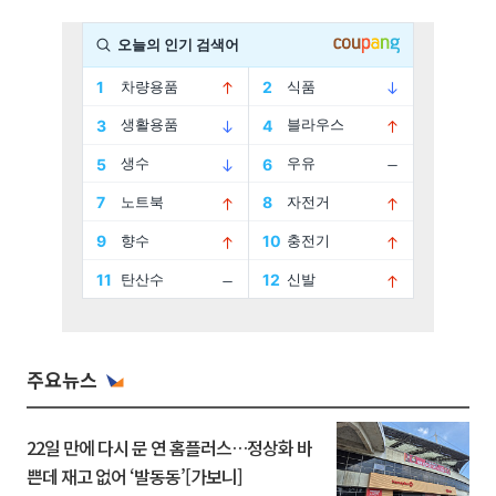
주요뉴스
22일 만에 다시 문 연 홈플러스…정상화 바
쁜데 재고 없어 ‘발동동’[가보니]