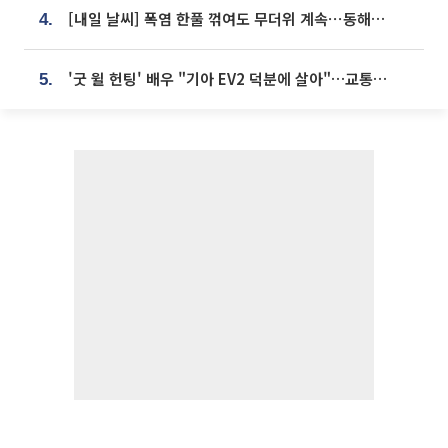
[내일 날씨] 폭염 한풀 꺾여도 무더위 계속⋯동해안 이틀 연속 비
4.
'굿 윌 헌팅' 배우 "기아 EV2 덕분에 살아"…교통사고 후 안전성 극찬
5.