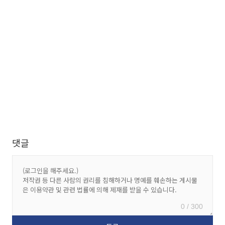
댓글
0 / 300