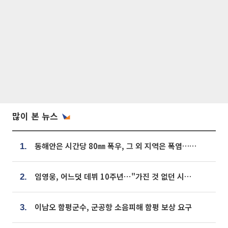
많이 본 뉴스
동해안은 시간당 80㎜ 폭우, 그 외 지역은 폭염…‘극과 극 날씨’
1.
임영웅, 어느덧 데뷔 10주년⋯"가진 것 없던 시절, 내 앞엔 20명의 팬뿐"
2.
이남오 함평군수, 군공항 소음피해 함평 보상 요구
3.