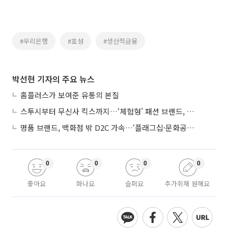
#우리은행
#효성
#생산적금융
박선현 기자의 주요 뉴스
홈플러스가 보여준 유통의 본질
스투시부터 무신사 킥스까지…‘체험형’ 패션 브랜드, 잇단 제주행
명품 브랜드, 백화점 밖 D2C 가속…‘플래그십·문화공간’ 전략 눈길
0
0
0
0
좋아요
화나요
슬퍼요
추가취재 원해요