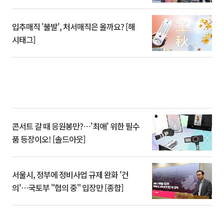
입추매직 '불발', 처서매직은 올까요? [해
시태그]
콘서트 갈 때 응원봉만?⋯'최애' 위한 필수
품 등장이오! [솔드아웃]
서울시, 정부에 정비사업 규제 완화 '건
의'⋯국토부 "협의 중" 입장만 [종합]