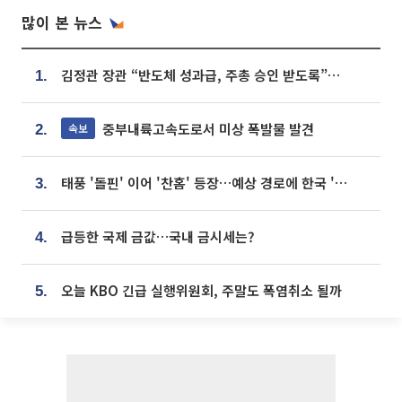
많이 본 뉴스
김정관 장관 “반도체 성과급, 주총 승인 받도록”…상법·자본시장법 개정 시사
1.
중부내륙고속도로서 미상 폭발물 발견
속보
2.
태풍 '돌핀' 이어 '찬홈' 등장…예상 경로에 한국 '한숨'
3.
급등한 국제 금값…국내 금시세는?
4.
오늘 KBO 긴급 실행위원회, 주말도 폭염취소 될까
5.