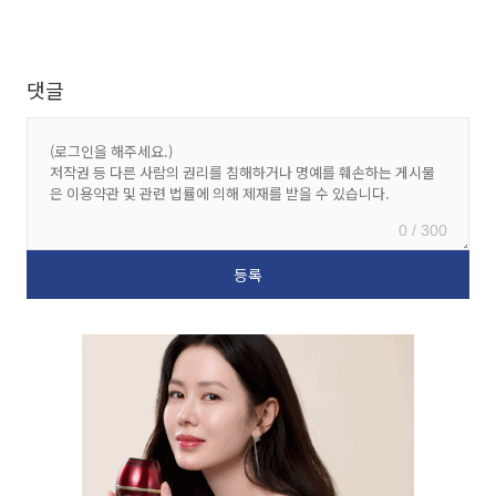
댓글
0 / 300