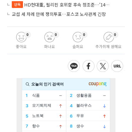
HD현대重, 필리핀 호위함 후속 정조준…‘14척+α’ 싹쓸이 노린다
단독
교섭 세 차례 만에 쟁의투표…포스코 노사관계 긴장
0
0
0
0
좋아요
화나요
슬퍼요
추가취재 원해요