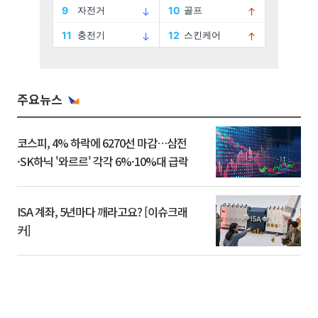
주요뉴스
코스피, 4% 하락에 6270선 마감…삼전
·SK하닉 '와르르' 각각 6%·10%대 급락
ISA 계좌, 5년마다 깨라고요? [이슈크래
커]