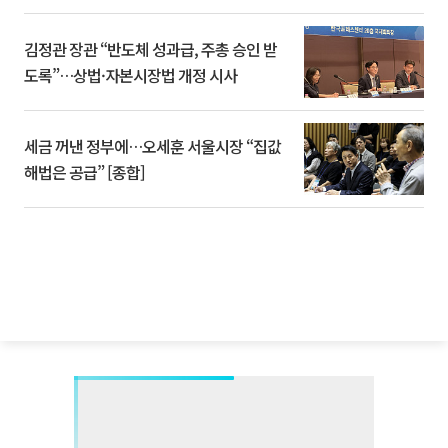
김정관 장관 “반도체 성과급, 주총 승인 받
도록”…상법·자본시장법 개정 시사
세금 꺼낸 정부에…오세훈 서울시장 “집값
해법은 공급” [종합]