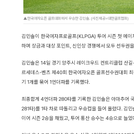
▲한국여자오픈 골프대회에서 우승한 김민솔. (사진제공=대한골프협회)
김민솔이 한국여자프로골프(KLPGA) 투어 시즌 첫 메이
하며 상금과 대상 포인트, 신인상 경쟁에서 모두 선두권을
김민솔은 14일 경기 양주시 레이크우드 컨트리클럽 산길·
르세데스-벤츠 제40회 한국여자오픈 골프선수권대회 최종
기 1개를 묶어 1언더파를 기록했다.
최종합계 4언더파 280타를 기록한 김민솔은 아마추어 
281타)를 1타 차로 따돌리고 우승컵을 들어 올렸다. 김
이어 시즌 2승을 채웠고, 투어 통산 승수는 4승으로 늘었