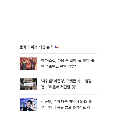
문화·라이프 최신 뉴스
하하·스컬, 가뭄 속 밀양 '물 축제' 출
연…"출연료 전액 기부"
'차쥐뿔' 이준영, 포켓몬 카드 열혈
팬⋯"리셀러 처단할 것"
김규원, 격이 다른 미담에 SNS 들
썩⋯"아이 속옷 빨고 졸업식도 참
석"