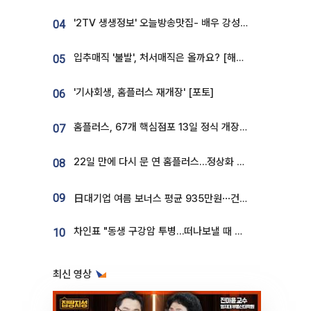
'2TV 생생정보' 오늘방송맛집- 배우 강성진 단골! 쌀국수ㆍ푸팟퐁 커리 맛집 '블○○○'
04
입추매직 '불발', 처서매직은 올까요? [해시태그]
05
'기사회생, 홈플러스 재개장' [포토]
06
홈플러스, 67개 핵심점포 13일 정식 개장…영업 재개 속도
07
22일 만에 다시 문 연 홈플러스…정상화 바쁜데 재고 없어 ‘발동동’[가보니]
08
09
日대기업 여름 보너스 평균 935만원⋯건설회사 1800만 넘어
차인표 "동생 구강암 투병…떠나보낼 때 가장 힘들었다”
10
최신 영상