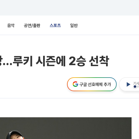
음악
공연/출판
스포츠
일반
상…루키 시즌에 2승 선착
기사
구글 선호매체 추가