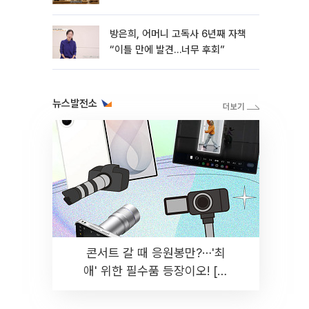
방은희, 어머니 고독사 6년째 자책
“이틀 만에 발견…너무 후회”
뉴스발전소
콘서트 갈 때 응원봉만?⋯'최
애' 위한 필수품 등장이오! [솔
드아웃]