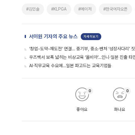
#김민솔
#KLPGA
#메이저
#한국여자오픈
서이원 기자의 주요 뉴스
자세히보기
‘창업-도약-재도전’ 연결… 중기부, 중소·벤처 ‘성장사다리’ 
우즈벡서 보폭 넓히는 비상교육 ‘올비아’…인니·일본 진출 타
AI·직무교육 수요에…일본 파고드는 교육기업들
0
0
좋아요
화나요