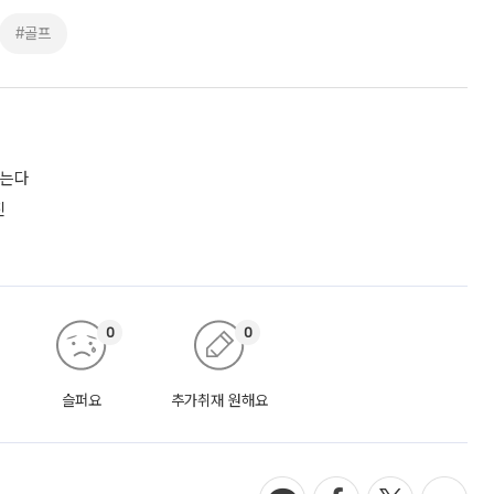
#골프
짓는다
진
0
0
슬퍼요
추가취재 원해요