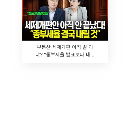
부동산 세제개편 아직 끝 아
냐? "종부세율 발표보다 내릴
것" 장기거주·양도세 전망 I 집
땅지성 I 김인만, 진미윤