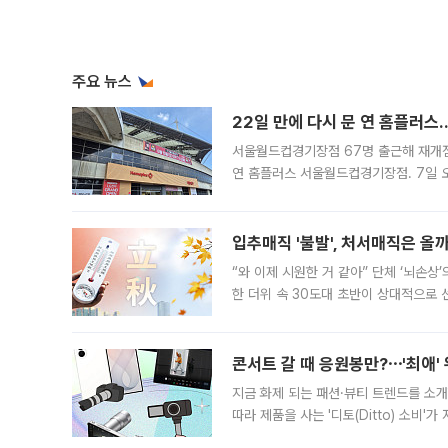
주요 뉴스
22일 만에 다시 문 연 홈플러스
서울월드컵경기장점 67명 출근해 재개점 
연 홈플러스 서울월드컵경기장점. 7일 
우유, 과일 같은 신선식품이 차근차근 자
입추매직 '불발', 처서매직은 올
“와 이제 시원한 거 같아” 단체 ‘뇌손상
한 더위 속 30도대 초반이 상대적으로
지역에 있었습니다. 7월 말에는 서풍과
콘서트 갈 때 응원봉만?⋯'최애'
지금 화제 되는 패션·뷰티 트렌드를 소개
따라 제품을 사는 '디토(Ditto) 소비
어디일까요? 아이돌 콘서트 시작을 기다