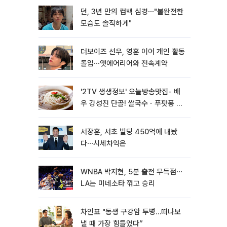
던, 3년 만의 컴백 심경⋯"불완전한
모습도 솔직하게"
더보이즈 선우, 영훈 이어 개인 활동
돌입⋯앳에어리어와 전속계약
'2TV 생생정보' 오늘방송맛집- 배
우 강성진 단골! 쌀국수ㆍ푸팟퐁 커
리 맛집 '블○○○'
서장훈, 서초 빌딩 450억에 내놨
다⋯시세차익은
WNBA 박지현, 5분 출전 무득점⋯
LA는 미네소타 꺾고 승리
차인표 "동생 구강암 투병…떠나보
낼 때 가장 힘들었다”