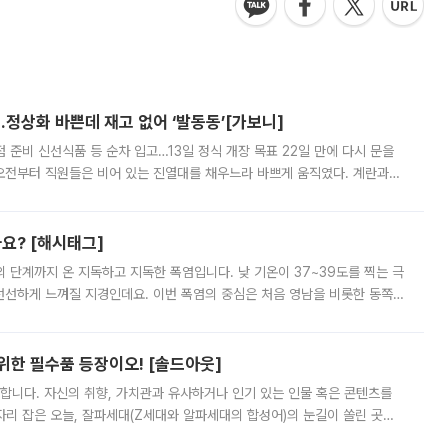
…정상화 바쁜데 재고 없어 ‘발동동’[가보니]
준비 신선식품 등 순차 입고…13일 정식 개장 목표 22일 만에 다시 문을
오전부터 직원들은 비어 있는 진열대를 채우느라 바쁘게 움직였다. 계란과
리를 잡기 시작했지만, 매장 곳곳엔 여전히 텅 빈 매대가 먼저 눈에 들어왔
까요? [해시태그]
’의 단계까지 온 지독하고 지독한 폭염입니다. 낮 기온이 37~39도를 찍는 극
 선선하게 느껴질 지경인데요. 이번 폭염의 중심은 처음 영남을 비롯한 동쪽
 북서풍이 산맥을 넘어 영남 쪽으로 내려오면서 뜨겁고 건조해졌는데요.
 위한 필수품 등장이오! [솔드아웃]
합니다. 자신의 취향, 가치관과 유사하거나 인기 있는 인물 혹은 콘텐츠를
'가 자리 잡은 오늘, 잘파세대(Z세대와 알파세대의 합성어)의 눈길이 쏠린 곳은
리는 공연장. 응원봉만큼이나 눈에 띄는 게 있습니다. 공연이 시작되기