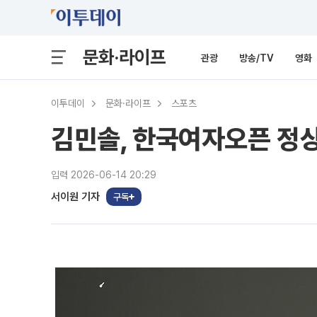
문화·라이프
관광
방송/TV
영화
이투데이
문화·라이프
스포츠
김민솔, 한국여자오픈 정
입력 2026-06-14 20:29
서이원 기자
구독