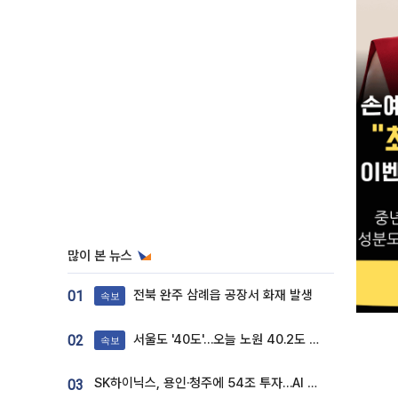
많이 본 뉴스
전북 완주 삼례읍 공장서 화재 발생
01
속보
서울도 '40도'…오늘 노원 40.2도 기록
02
속보
SK하이닉스, 용인·청주에 54조 투자…AI 메모리 생산기지 키운다
03