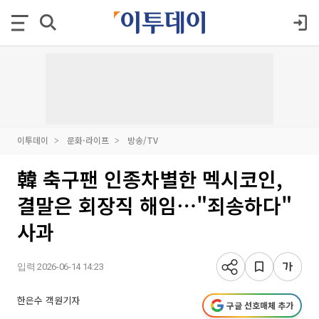
이투데이
문화·라이프
방송/TV
韓 축구팬 인종차별한 멕시코인,
결말은 회장직 해임⋯"죄송하다"
사과
입력 2026-06-14 14:23
한은수 객원기자
구글 선호매체 추가