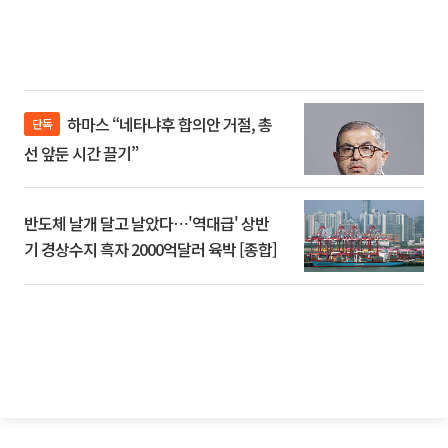
하마스 “네타냐후 합의안 거절, 총
단독
선 앞둔 시간 끌기”
반도체 날개 달고 날았다⋯'역대급' 상반
기 경상수지 흑자 2000억달러 육박 [종합]