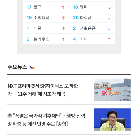
주요뉴스
NXT 프리마켓서 SK하이닉스 또 하한
가⋯‘11주 거래’에 시초가 왜곡
李 "폭염은 국가적 기후재난"…냉방·전력
망 확충 등 예산 반영 주문 [종합]