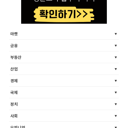
마켓
금융
부동산
산업
경제
국제
정치
사회
오피니언