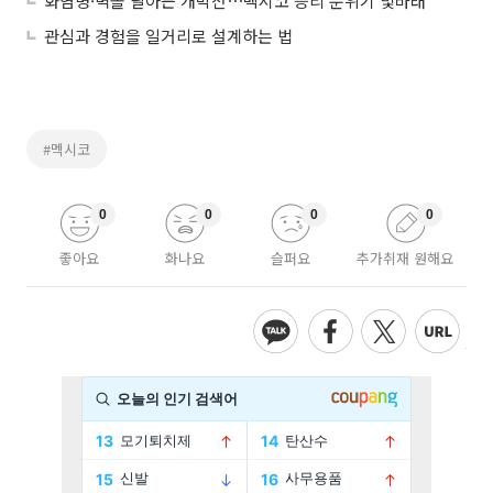
화염병·벽돌 날아든 개막전⋯멕시코 승리 분위기 빛바래
관심과 경험을 일거리로 설계하는 법
#멕시코
0
0
0
0
좋아요
화나요
슬퍼요
추가취재 원해요