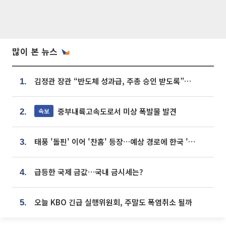
많이 본 뉴스
김정관 장관 “반도체 성과급, 주총 승인 받도록”…상법·자본시장법 개정 시사
1.
중부내륙고속도로서 미상 폭발물 발견
속보
2.
태풍 '돌핀' 이어 '찬홈' 등장…예상 경로에 한국 '한숨'
3.
급등한 국제 금값…국내 금시세는?
4.
오늘 KBO 긴급 실행위원회, 주말도 폭염취소 될까
5.