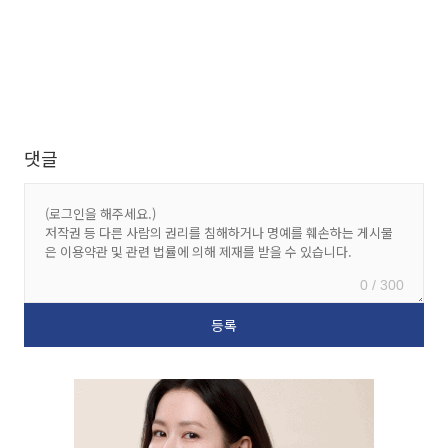
댓글
0 / 300