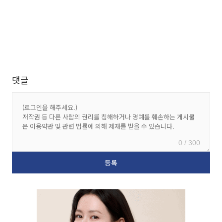
댓글
0 / 300