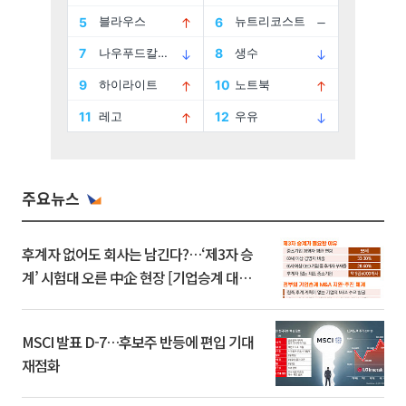
주요뉴스
후계자 없어도 회사는 남긴다?…‘제3자 승
계’ 시험대 오른 中企 현장 [기업승계 대전
환]
MSCI 발표 D-7…후보주 반등에 편입 기대
재점화