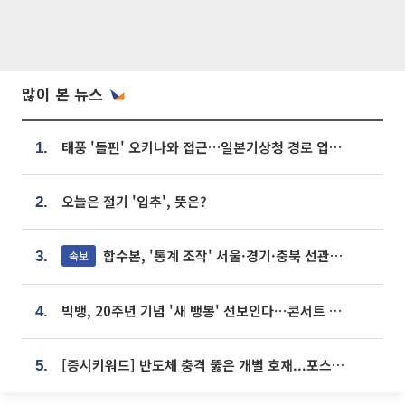
많이 본 뉴스
태풍 '돌핀' 오키나와 접근…일본기상청 경로 업데이트
1.
오늘은 절기 '입추', 뜻은?
2.
합수본, '통계 조작' 서울·경기·충북 선관위 등 추가 압수수색
속보
3.
빅뱅, 20주년 기념 '새 뱅봉' 선보인다⋯콘서트 앞두고 팝업 개최
4.
[증시키워드] 반도체 충격 뚫은 개별 호재...포스코퓨처엠·에코프로·한화솔루션 '눈길'
5.