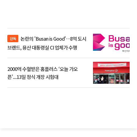
논란의 'Busan is Good'…8억 도시
단독
브랜드, 용산 대통령실 CI 업체가 수행
2000억 수혈받은 홈플러스 ‘오늘 가오
픈’...13일 정식 개장 시험대