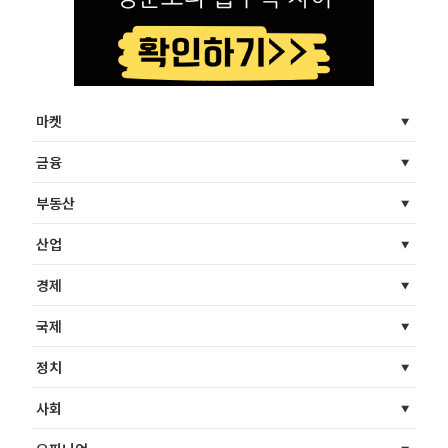
마켓
금융
부동산
산업
경제
국제
정치
사회