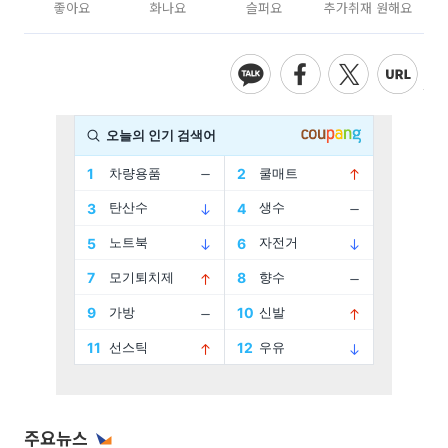
좋아요
화나요
슬퍼요
추가취재 원해요
주요뉴스