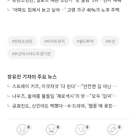
‘아파도 집에서 늙고 싶어…’ 고령 가구 40%가 노후 주택
#방탄소년단
#빅히트뮤직
#월드투어
#부산
#부산아시아드주경기장
장유진 기자의 주요 뉴스
스트레이 키즈, 이것저것 '다 된다'⋯"안전한 길 아닌 도전이 재밌어"
나우즈, 올여름 물들일 '제로섹시'의 맛⋯"모두 '입덕'시킬 것"
공효진도, 신민아도 택했다⋯K-드라마, '웹툰'에 꽂힌 이유
0
0
0
0