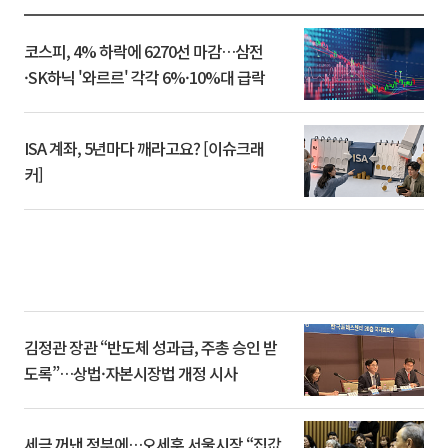
코스피, 4% 하락에 6270선 마감…삼전
·SK하닉 '와르르' 각각 6%·10%대 급락
ISA 계좌, 5년마다 깨라고요? [이슈크래
커]
김정관 장관 “반도체 성과급, 주총 승인 받
도록”…상법·자본시장법 개정 시사
세금 꺼낸 정부에…오세훈 서울시장 “집값