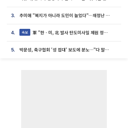
추미애 "복지가 아니라 도민이 늘었다"…재정난 책임론 정면돌파
3.
軍 "한ㆍ미, 北 발사 탄도미사일 제원 정밀분석 중"
속보
4.
박문성, 축구협회 '성 접대' 보도에 분노…"다 말아먹으려고 작정했나"
5.