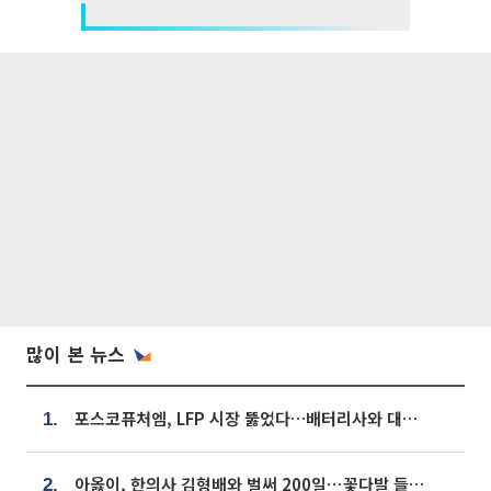
많이 본 뉴스
포스코퓨처엠, LFP 시장 뚫었다…배터리사와 대규모 장기 공급 합의
1.
아옳이, 한의사 김형배와 벌써 200일⋯꽃다발 들고 "프러포즈 아냐"
2.