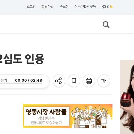
로그인
회원가입
속보창
신문/PDF 구독
RSS
2심도 인용
00:00 / 02:48
 듣기