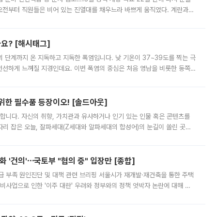
오전부터 직원들은 비어 있는 진열대를 채우느라 바쁘게 움직였다. 계란과
리를 잡기 시작했지만, 매장 곳곳엔 여전히 텅 빈 매대가 먼저 눈에 들어왔
까요? [해시태그]
’의 단계까지 온 지독하고 지독한 폭염입니다. 낮 기온이 37~39도를 찍는 극
 선선하게 느껴질 지경인데요. 이번 폭염의 중심은 처음 영남을 비롯한 동쪽
 북서풍이 산맥을 넘어 영남 쪽으로 내려오면서 뜨겁고 건조해졌는데요.
 위한 필수품 등장이오! [솔드아웃]
합니다. 자신의 취향, 가치관과 유사하거나 인기 있는 인물 혹은 콘텐츠를
'가 자리 잡은 오늘, 잘파세대(Z세대와 알파세대의 합성어)의 눈길이 쏠린 곳은
리는 공연장. 응원봉만큼이나 눈에 띄는 게 있습니다. 공연이 시작되기
 '건의'⋯국토부 "협의 중" 입장만 [종합]
급 부족 원인진단 및 대책 관련 브리핑 서울시가 재개발·재건축을 통한 주택
비사업으로 인한 '이주 대란' 우려와 정부와의 정책 엇박자 논란에 대해 정
실장은 2031년까지 31만 가구 착공 목표에 차질이 없다는 입장이나,