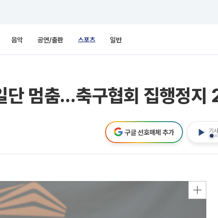
음악
공연/출판
스포츠
일반
 일단 멈춤…축구협회 집행정지 
기사
구글 선호매체 추가