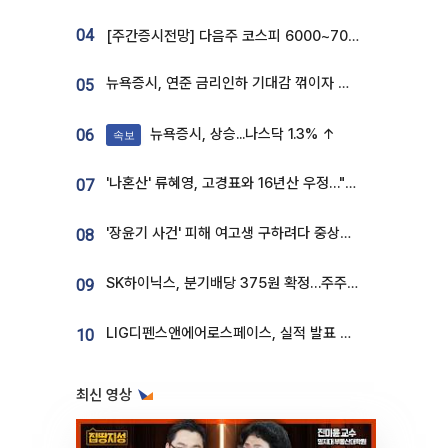
04
[주간증시전망] 다음주 코스피 6000~7000⋯“外人 수급은 정책이 변수”
뉴욕증시, 연준 금리인하 기대감 꺾이자 상승...S&P500 사상 최고치 [종합]
05
뉴욕증시, 상승...나스닥 1.3% ↑
06
속보
'나혼산' 류혜영, 고경표와 16년산 우정…"자취방서 부모님과 마주쳐"
07
'장윤기 사건' 피해 여고생 구하려다 중상…고교생 의상자 지정
08
SK하이닉스, 분기배당 375원 확정…주주환원책 9월로 앞당겨 발표
09
LIG디펜스앤에어로스페이스, 실적 발표 후 급락→반등⋯증권가 “28년까지 튼튼”
10
최신 영상