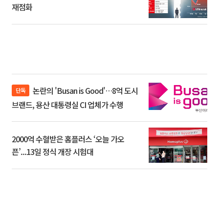
재점화
논란의 'Busan is Good'…8억 도시
단독
브랜드, 용산 대통령실 CI 업체가 수행
2000억 수혈받은 홈플러스 ‘오늘 가오
픈’...13일 정식 개장 시험대