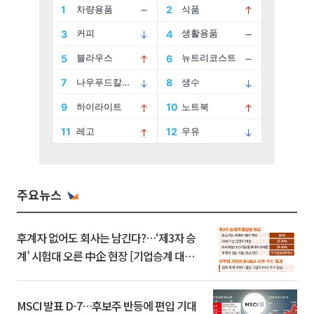
주요뉴스
후계자 없어도 회사는 남긴다?…‘제3자 승
계’ 시험대 오른 中企 현장 [기업승계 대전
환]
MSCI 발표 D-7…후보주 반등에 편입 기대