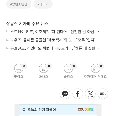
#방탄소년단
#나이키
장유진 기자의 주요 뉴스
스트레이 키즈, 이것저것 '다 된다'⋯"안전한 길 아닌 도전이 재밌어"
나우즈, 올여름 물들일 '제로섹시'의 맛⋯"모두 '입덕'시킬 것"
공효진도, 신민아도 택했다⋯K-드라마, '웹툰'에 꽂힌 이유
0
0
0
0
좋아요
화나요
슬퍼요
추가취재 원해요