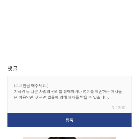
댓글
0 / 300