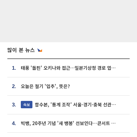
많이 본 뉴스
태풍 '돌핀' 오키나와 접근…일본기상청 경로 업데이트
1.
오늘은 절기 '입추', 뜻은?
2.
합수본, '통계 조작' 서울·경기·충북 선관위 등 추가 압수수색
속보
3.
빅뱅, 20주년 기념 '새 뱅봉' 선보인다⋯콘서트 앞두고 팝업 개최
4.