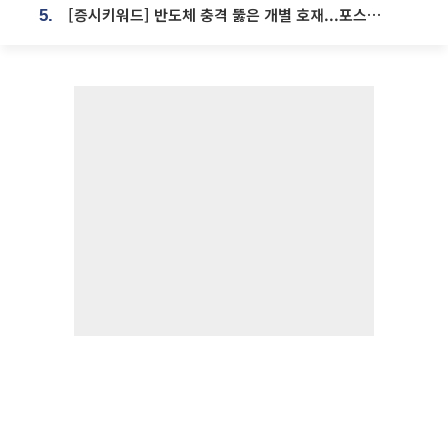
[증시키워드] 반도체 충격 뚫은 개별 호재...포스코퓨처엠·에코프로·한화솔루션 '눈길'
5.