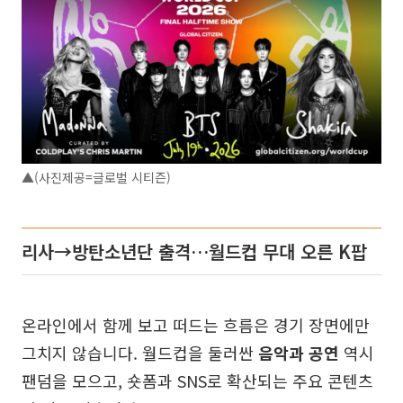
▲(사진제공=글로벌 시티즌)
리사→방탄소년단 출격…월드컵 무대 오른 K팝
온라인에서 함께 보고 떠드는 흐름은 경기 장면에만
그치지 않습니다. 월드컵을 둘러싼
음악과 공연
역시
팬덤을 모으고, 숏폼과 SNS로 확산되는 주요 콘텐츠