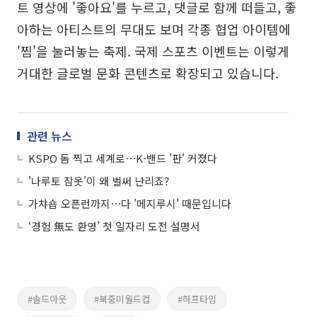
트 영상에 '좋아요'를 누르고, 댓글로 함께 떠들고, 좋
아하는 아티스트의 무대도 보며 각종 협업 아이템에
'찜'을 눌러놓는 축제. 국제 스포츠 이벤트는 이렇게
거대한 글로벌 문화 콘텐츠로 확장되고 있습니다.
관련 뉴스
KSPO 돔 찍고 세계로⋯K-밴드 '판' 커졌다
'나루토 잠옷'이 왜 벌써 난리죠?
가챠숍 오픈런까지⋯다 '메지루시' 때문입니다
‘경험 無도 환영’ 첫 일자리 도전 설명서
#솔드아웃
#북중미월드컵
#하프타임