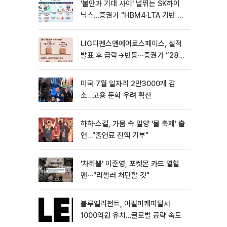
'불안과 기대 사이' 널뛰는 SK하이
닉스…증권가 "HBM4·LTA 기반 펀
터멘털 견고"
LIG디펜스앤에어로스페이스, 실적
발표 후 급락→반등⋯증권가 “28년
까지 튼튼”
미국 7월 일자리 2만3000개 감
소…고용 둔화 우려 확산
하하·스컬, 가뭄 속 밀양 '물 축제' 출
연…"출연료 전액 기부"
'차쥐뿔' 이준영, 포켓몬 카드 열혈
팬⋯"리셀러 처단할 것"
블루엘리펀트, 어펄마캐피탈서
1000억원 유치…글로벌 공략 속도