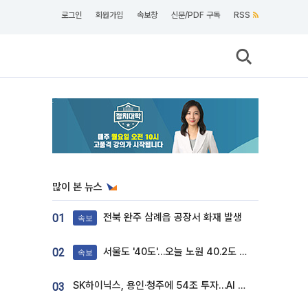
로그인
회원가입
속보창
신문/PDF 구독
RSS
많이 본 뉴스
전북 완주 삼례읍 공장서 화재 발생
01
속보
서울도 '40도'…오늘 노원 40.2도 기록
02
속보
SK하이닉스, 용인·청주에 54조 투자…AI 메모리 생산기지 키운다
03