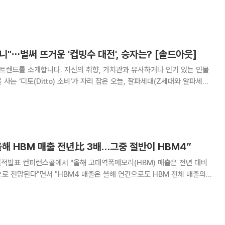
는 유행엔 공통점이 있습니다. 보기만 하는
 손끝을 간질이는 감각을 품고
"⋯벌써 뜨거운 '컵빙수 대전', 승자는? [솔드아웃]
 트렌드를 소개합니다. 자신의 취향, 가치관과 유사하거나 인기 있는 인물
사는 '디토(Ditto) 소비'가 자리 잡은 오늘, 잘파세대(Z세대와 알파세대
 요즘입니다. 기온이 20도 이상으로 오르
도 아래로 뚝 떨어져 쌀쌀한
올해 HBM 매출 전년比 3배…그중 절반이 HBM4”
실적발표 컨퍼런스콜에서 "올해 고대역폭메모리(HBM) 매출은 전년 대비
으로 전망된다"면서 "HBM4 매출은 올해 연간으로도 HBM 전체 매출의
능이 실제 프리미엄 효과
이러한 차별화된 성능으로 인해 고객