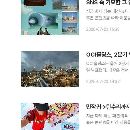
SNS 속 기묘한 그
지금 화제 되는 패션·뷰티
혹은 콘텐츠를 따라 제품을 
의 합성어)의 눈길이 쏠린 곳은 어디일까요? 안과나 안경
2026-07-23 16:38
쯤 마주했을 풍경이 있습니
OCI홀딩스, 2분기
OCI홀딩스는 올해 2분기 
일 발표했다. 매출은 전년
행진을 이어가고 있다. 미국의 태양광 사업 지주사인 OCI 엔터프라이즈의 자회사 OCI 에너지가
2026-07-23 14:37
500메가와트(MW) 규
지금 화제 되는 패션·뷰티
혹은 콘텐츠를 따라 제품을 
의 합성어)의 눈길이 쏠린 곳은 어디일까요? 야구, 가성비