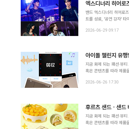
엑스디너리 히어로즈,
밴드 엑스디너리 히어로즈(X
트를 성료, '공연 강자' 타이틀을 빛냈다. 엑스디너리 히어로즈는
이어 아레나에서 단독 콘서트
2026-06-29 09:17
Heroes 2026 Summe
아이돌 챌린지 유행인
지금 화제 되는 패션·뷰티
혹은 콘텐츠를 따라 제품을 
의 합성어)의 눈길이 쏠린 곳은 어디일까요? 요즘 숏폼을
2026-06-26 17:30
습니다. 중독적인 비트와 
후르츠 샌드ㆍ샌드 
지금 화제 되는 패션·뷰티
혹은 콘텐츠를 따라 제품을 