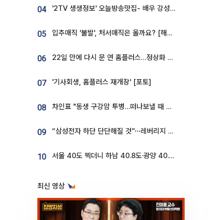
'2TV 생생정보' 오늘방송맛집- 배우 강성진 단골! 쌀국수ㆍ푸팟퐁 커리 맛집 '블○○○'
04
입추매직 '불발', 처서매직은 올까요? [해시태그]
05
22일 만에 다시 문 연 홈플러스…정상화 바쁜데 재고 없어 ‘발동동’[가보니]
06
'기사회생, 홈플러스 재개장' [포토]
07
차인표 "동생 구강암 투병…떠나보낼 때 가장 힘들었다”
08
“삼성전자 하단 단단해질 것”⋯레버리지 규제에 쏠림 완화 [찐코노미]
09
서울 40도 찍더니 하남 40.8도·광양 40.2도…전국 '펄펄'
10
최신 영상