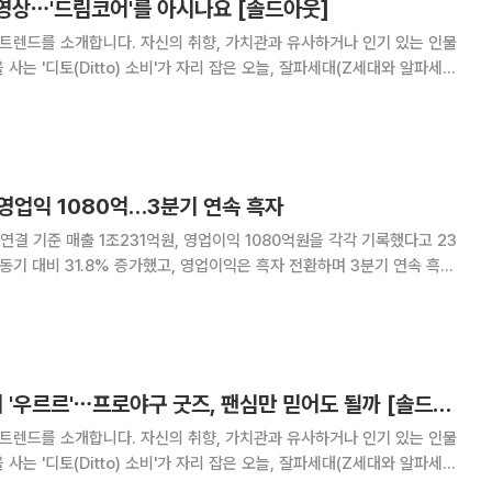
 영상⋯'드림코어'를 아시나요 [솔드아웃]
 트렌드를 소개합니다. 자신의 취향, 가치관과 유사하거나 인기 있는 인물
사는 '디토(Ditto) 소비'가 자리 잡은 오늘, 잘파세대(Z세대와 알파세대
원에서 시력검사를 받아본 적 있다면 한 번
다. 검사 기기 너머로 펼쳐진
 영업익 1080억…3분기 연속 흑자
연결 기준 매출 1조231억원, 영업이익 1080억원을 각각 기록했다고 23
 동기 대비 31.8% 증가했고, 영업이익은 흑자 전환하며 3분기 연속 흑자
모의 태양광 프로젝트를 매각하
먼작귀→탄수리까지 '우르르'⋯프로야구 굿즈, 팬심만 믿어도 될까 [솔드아웃]
 트렌드를 소개합니다. 자신의 취향, 가치관과 유사하거나 인기 있는 인물
사는 '디토(Ditto) 소비'가 자리 잡은 오늘, 잘파세대(Z세대와 알파세대
 좋은 취미라더니! 야구 팬들의 지갑이 나