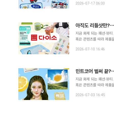
2026-07-17 06:00
날이 얇아지고(?) 있습니
아직도 리들샷만?⋯요
지금 화제 되는 패션·뷰티
혹은 콘텐츠를 따라 제품을 
의 합성어)의 눈길이 쏠린 곳은 어디일까요? "다이소에 또
2026-07-10 16:46
시 필수로 방문하는 코스
민트코어 벌써 끝?
지금 화제 되는 패션·뷰티
혹은 콘텐츠를 따라 제품을 
의 합성어)의 눈길이 쏠린 곳은 어디일까요? 색에도 ‘유
2026-07-03 16:45
연구소이자 색채 전문기업인