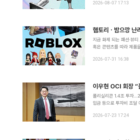
2026-08-07 17:13
나 눈에 띄는 게 있습니다
햄토리ㆍ밤으깡 난리더
지금 화제 되는 패션·뷰티
혹은 콘텐츠를 따라 제품을 
의 합성어)의 눈길이 쏠린 곳은 어디일까요? '햄토리'와 '
2026-07-31 16:38
주인공들입니다. 짧은 영
이우현 OCI 회장 
폴리실리콘 1.4조 투자…
입금 등으로 투자비 조달 예정 OCI홀딩스가 약 1조4000억원을 투자해 2029년까
리실리콘 생산능력을 현재의
2026-07-23 17:24
기존 생산 물량이 사실상 