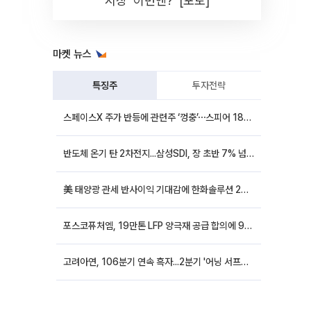
시장 '이번엔?' [포토]
마켓 뉴스
특징주
투자전략
스페이스X 주가 반등에 관련주 ‘껑충’⋯스피어 18%ㆍ에이치브이엠 12%↑
반도체 온기 탄 2차전지...삼성SDI, 장 초반 7% 넘게 껑충
美 태양광 관세 반사이익 기대감에 한화솔루션 20%대·OCI홀딩스 14%대 급등
포스코퓨처엠, 19만톤 LFP 양극재 공급 합의에 9%대 강세
고려아연, 106분기 연속 흑자...2분기 '어닝 서프라이즈'에 장 초반 12%대 강세