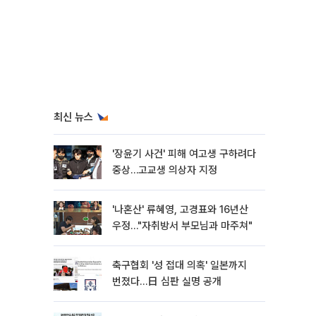
최신 뉴스
'장윤기 사건' 피해 여고생 구하려다
중상…고교생 의상자 지정
'나혼산' 류혜영, 고경표와 16년산
우정…"자취방서 부모님과 마주쳐"
축구협회 '성 접대 의혹' 일본까지
번졌다…日 심판 실명 공개