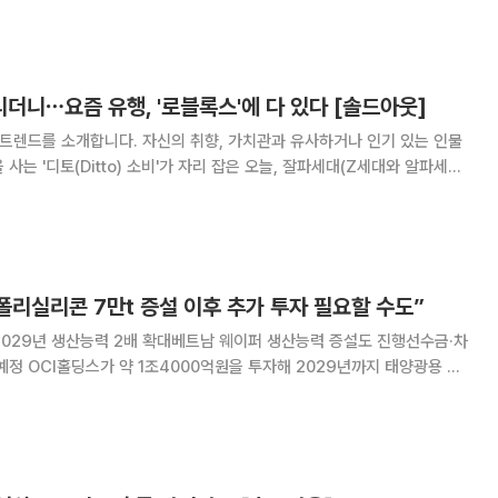
. 공연이 시작되기도 전부터 무
니⋯요즘 유행, '로블록스'에 다 있다 [솔드아웃]
 트렌드를 소개합니다. 자신의 취향, 가치관과 유사하거나 인기 있는 인물
사는 '디토(Ditto) 소비'가 자리 잡은 오늘, 잘파세대(Z세대와 알파세대
밤으깡'. 최근 SNS를 뜨겁게 달군 화제의
상 하나로 수백만 조회
“폴리실리콘 7만t 증설 이후 추가 투자 필요할 수도”
2029년 생산능력 2배 확대베트남 웨이퍼 생산능력 증설도 진행선수금·차
지 태양광용 폴
 2배인 연 7만t(톤)으로 확대한다. 베트남 웨이퍼 생산능력도 늘린다.
모두 판매된 데다 미국을 중심으로