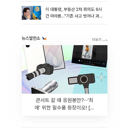
이 대통령, 부동산 2차 회의도 6시
간 마라톤…"기존 사고 벗어나 과감
히 실천"
뉴스발전소
콘서트 갈 때 응원봉만?⋯'최
애' 위한 필수품 등장이오! [솔
드아웃]