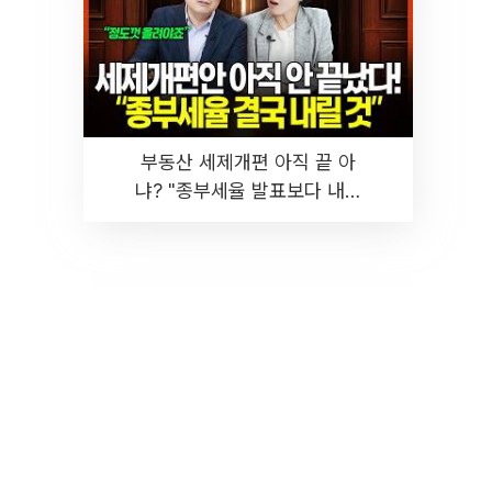
부동산 세제개편 아직 끝 아
냐? "종부세율 발표보다 내릴
것" 장기거주·양도세 전망 I 집
땅지성 I 김인만, 진미윤