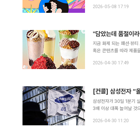
의 합성어)의 눈길이 쏠린 곳은 어디일까요? 요즘 잘나가
2026-05-08 17:19
게 아니라 귀를 자극하고
"담았는데 품절이라니
지금 화제 되는 패션·뷰티
혹은 콘텐츠를 따라 제품을 
의 합성어)의 눈길이 쏠린 곳은 어디일까요? 일교차가 큰
2026-04-30 17:49
다가도 해가 진 후엔 10
[컨콜] 삼성전자 “
삼성전자가 30일 1분기 
3배 이상 대폭 늘어날 것
절반을 넘어설 것"이라고 밝혔다. 이어 "고객들이 이를 채택하며 탁월한 성
2026-04-30 11:20
로 이어지고 있다"면서 "