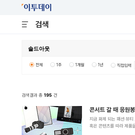
검색
전체
1주
1개월
1년
직접입력
검색결과 총
195
건
콘서트 갈 때 응원봉
지금 화제 되는 패션·뷰티
혹은 콘텐츠를 따라 제품을 
의 합성어)의 눈길이 쏠린 곳은 어디일까요? 아이돌 콘서