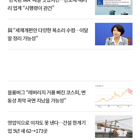
리 업계 “시행령이 관건”
與 “세제개편안 다양한 목소리 수렴…이달
말 정리 가능성”
블룸버그 “레버리지 거품 빠진 코스피, 변
동성 최악 국면 지났을 가능성”
영업익으로 이자도 못 낸다…건설 한계기
업 5년 새 62→173곳