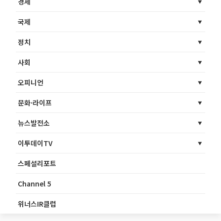
경제
국제
정치
사회
오피니언
문화·라이프
뉴스발전소
이투데이TV
스페셜리포트
Channel 5
위너스IR클럽