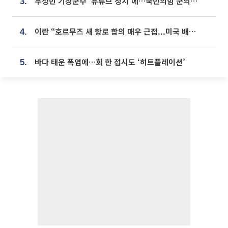
우성빈 기장군수 ‘유튜브 정치’에…국민의힘 군의원들 집단 반발
3.
이란 “호르무즈 새 항로 합의 매우 근접...미국 배상 먼저”
4.
바다 태운 폭염에…회 한 접시도 ‘히트플레이션’
5.