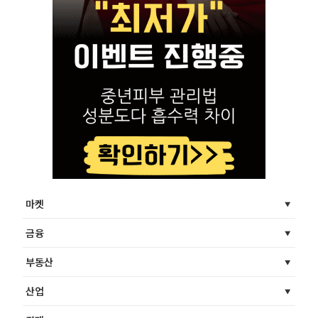
마켓
금융
부동산
산업