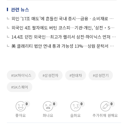
관련 뉴스
외인 ‘17조 매도’에 흔들린 국내 증시⋯금융ㆍ소비재로 순환매
외국인 4조 팔자에도 버틴 코스피…기관·개인, ‘삼전‧SK하닉’ 반도체 투톱 받아냈다
14.4조 던진 외국인…최고가 랠리서 삼전·하이닉스 먼저 팔았다
美 클래리티 법안 연내 통과 가능성 13%…상원 문턱서 제동
#SK하이닉스
#삼성전자
#현대차
#삼성전기
#SK스퀘어
0
0
0
0
좋아요
화나요
슬퍼요
추가취재 원해요