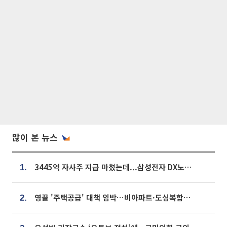
많이 본 뉴스
3445억 자사주 지급 마쳤는데...삼성전자 DX노조, 뒤늦은 '떼쓰기 집회'
1.
영끌 '주택공급' 대책 임박⋯비아파트·도심복합까지 총동원
2.