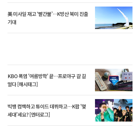
美 미사일 재고 ‘빨간불’…K방산 북미 진출
기대
KBO 폭염 '여름방학' 끝…프로야구 갈 길
멀다 [해시태그]
빅뱅 컴백하고 튜이드 데뷔하고⋯K팝 '몇
세대'세요? [엔터로그]