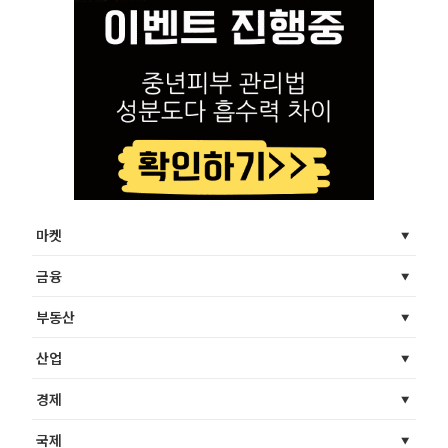
마켓
금융
부동산
산업
경제
국제