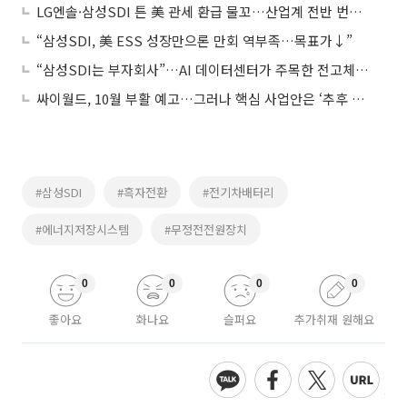
LG엔솔·삼성SDI 튼 美 관세 환급 물꼬…산업계 전반 번지나
“삼성SDI, 美 ESS 성장만으론 만회 역부족…목표가↓”
“삼성SDI는 부자회사”…AI 데이터센터가 주목한 전고체 배터리
싸이월드, 10월 부활 예고…그러나 핵심 사업안은 ‘추후 공개’
#삼성SDI
#흑자전환
#전기차배터리
#에너지저장시스템
#무정전전원장치
0
0
0
0
좋아요
화나요
슬퍼요
추가취재 원해요