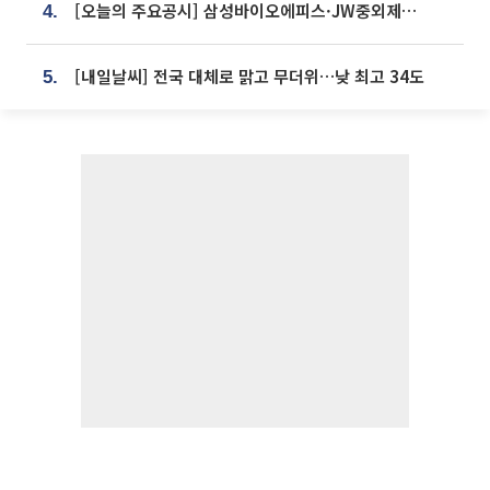
[오늘의 주요공시] 삼성바이오에피스·JW중외제약·한미반도체·SK바이오사이언스 등
4.
[내일날씨] 전국 대체로 맑고 무더위…낮 최고 34도
5.