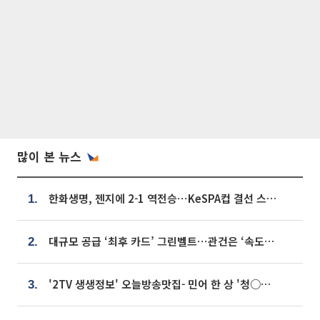
많이 본 뉴스
한화생명, 젠지에 2-1 역전승⋯KeSPA컵 결선 스테이지 2 직행
1.
대규모 공급 ‘최후 카드’ 그린벨트⋯관건은 ‘속도’ [주택공급 승부수의 조건]
2.
'2TV 생생정보' 오늘방송맛집- 민어 한 상 '청○○○' vs 전복 한 상 '명○'
3.