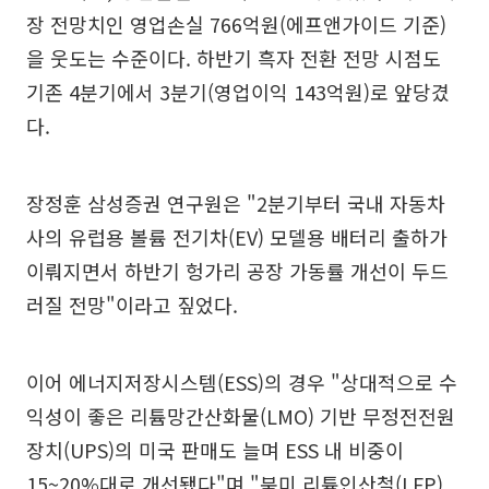
장 전망치인 영업손실 766억원(에프앤가이드 기준)
을 웃도는 수준이다. 하반기 흑자 전환 전망 시점도
기존 4분기에서 3분기(영업이익 143억원)로 앞당겼
다.
장정훈 삼성증권 연구원은 "2분기부터 국내 자동차
사의 유럽용 볼륨 전기차(EV) 모델용 배터리 출하가
이뤄지면서 하반기 헝가리 공장 가동률 개선이 두드
러질 전망"이라고 짚었다.
이어 에너지저장시스템(ESS)의 경우 "상대적으로 수
익성이 좋은 리튬망간산화물(LMO) 기반 무정전전원
장치(UPS)의 미국 판매도 늘며 ESS 내 비중이
15~20%대로 개선됐다"며 "북미 리튬인산철(LFP)