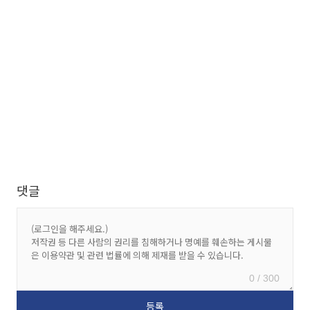
댓글
0 / 300