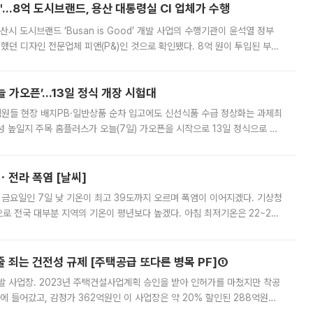
od'…8억 도시브랜드, 용산 대통령실 CI 업체가 수행
시 도시브랜드 ‘Busan is Good’ 개발 사업의 수행기관이 윤석열 정부
여했던 디자인 전문업체 피앤(P&)인 것으로 확인됐다. 8억 원이 투입된 부산
 부족과 디자인 정체성 논란에 휩싸였던 만큼, 사업 선정 과정과 결과물에
 가오픈’...13일 정식 개장 시험대
.직원들 현장 배치PB·일반상품 순차 입고에도 신선식품 수급 정상화는 과제최
 높일지 주목 홈플러스가 오늘(7일) 가오픈을 시작으로 13일 정식으로 재
직원들이 현장 배치되고, PB 상품과 함께 일반 상품 납품도 순차적으로 진행
ㆍ전라 폭염 [날씨]
 금요일인 7일 낮 기온이 최고 39도까지 오르며 폭염이 이어지겠다. 기상청
로 전국 대부분 지역의 기온이 평년보다 높겠다. 아침 최저기온은 22~27
 대부분 지역에 폭염특보가 발효된 가운데 최고체감온도는 35도 안팎까지 올라
줄 죄는 건전성 규제 [주택공급 또다른 병목 PF]①
발 사업장. 2023년 주택건설사업계획 승인을 받아 인허가를 마쳤지만 착공
에 들어갔고, 감정가 362억원인 이 사업장은 약 20% 할인된 288억원에