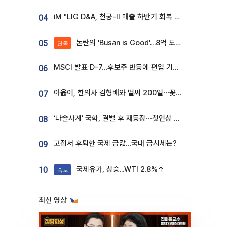
iM "LIG D&A, 천궁-II 매출 하반기 회복 전망…방산 톱픽 유지"
04
논란의 'Busan is Good'…8억 도시브랜드, 용산 대통령실 CI 업체가 수행
05
단독
MSCI 발표 D-7…후보주 반등에 편입 기대 재점화
06
아옳이, 한의사 김형배와 벌써 200일⋯꽃다발 들고 "프러포즈 아냐"
07
‘나솔사계’ 국화, 결별 후 재등장⋯첫인상 투표 휩쓸고 ‘인기녀’ 등극
08
고점서 후퇴한 국제 금값…국내 금시세는?
09
국제유가, 상승...WTI 2.8%↑
10
속보
최신 영상