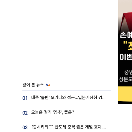
많이 본 뉴스
태풍 '돌핀' 오키나와 접근…일본기상청 경로 업데이트
01
오늘은 절기 '입추', 뜻은?
02
[증시키워드] 반도체 충격 뚫은 개별 호재...포스코퓨처엠·에코프로·한화솔루션 '눈길'
03