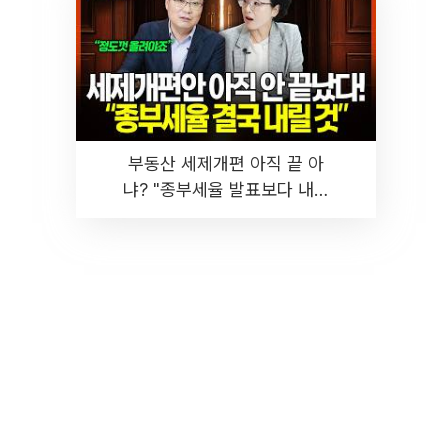
부동산 세제개편 아직 끝 아
냐? "종부세율 발표보다 내릴
것" 장기거주·양도세 전망 I 집
땅지성 I 김인만, 진미윤