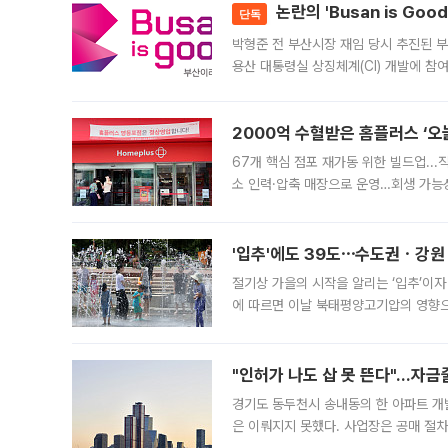
논란의 'Busan is Go
단독
박형준 전 부산시장 재임 당시 추진된 부산
용산 대통령실 상징체계(CI) 개발에 참
도시브랜드 사업이 공개 이후 시민 공감
2000억 수혈받은 홈플러스 ‘오늘
67개 핵심 점포 재가동 위한 빌드업..
소 인력·압축 매장으로 운영…회생 가능성
영업을 시작한다. 핵심 점포 67개에는 
'입추'에도 39도⋯수도권ㆍ강원
절기상 가을의 시작을 알리는 ‘입추’이자
에 따르면 이날 북태평양고기압의 영향으
도, 낮 최고기온은 31~39도로, 전국
"인허가 나도 삽 못 뜬다"…자금
경기도 동두천시 송내동의 한 아파트 개
은 이뤄지지 못했다. 사업장은 공매 절차