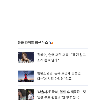
문화·라이프 최신 뉴스
김혜수, 연애 고민 고백⋯"응원 말고
소개 좀 해달라"
방탄소년단, 뉴욕 뜨겁게 물들였
다⋯‘더 시티 아리랑’ 성료
‘나솔사계’ 국화, 결별 후 재등장⋯첫
인상 투표 휩쓸고 ‘인기녀’ 등극