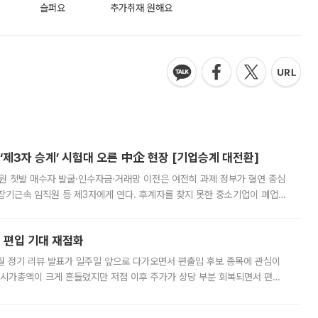
슬퍼요
추가취재 원해요
제3자 승계’ 시험대 오른 中企 현장 [기업승계 대전환]
지원 첫발 매수자 발굴·인수자금·거래망 이전은 여전히 과제 정부가 혈연 중심
장기근속 임직원 등 제3자에게 연다. 후계자를 찾지 못한 중소기업이 폐업
해 기술과 일자리를 남기도록 하겠다는 취지다. 다만 세금 감면만으로 거래를
에 편입 기대 재점화
월 정기 리뷰 발표가 일주일 앞으로 다가오면서 편출입 후보 종목에 관심이
 시가총액이 크게 흔들렸지만 저점 이후 주가가 상당 부분 회복되면서 편입
다시 부각되고 있다. 7일 금융투자업계에 따르면 MSCI는 한국시간으로 오는