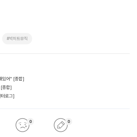
#빅히트뮤직
재밌어" [종합]
 [종합]
엔터로그]
0
0