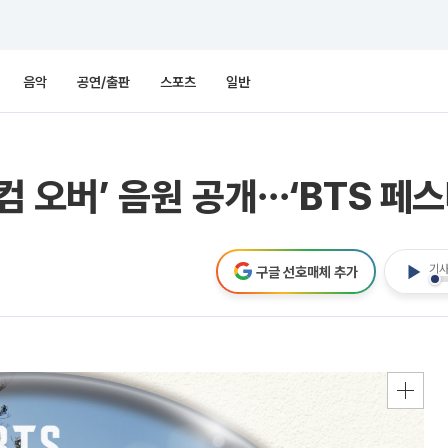
음악
공연/출판
스포츠
일반
‘컴 오버’ 음원 공개⋯‘BTS 페
기사
구글 선호매체 추가