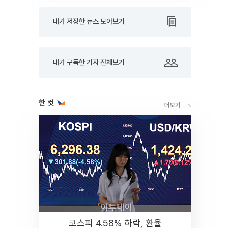
내가 저장한 뉴스 모아보기
내가 구독한 기자 전체보기
한 컷
코스피 4.58% 하락, 환율