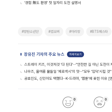
‘경험 無도 환영’ 첫 일자리 도전 설명서
#방탄소년단
#컴오버
#아리랑
#BTS페스타
장유진 기자의 주요 뉴스
자세히보기
스트레이 키즈, 이것저것 '다 된다'⋯"안전한 길 아닌 도전이 
나우즈, 올여름 물들일 '제로섹시'의 맛⋯"모두 '입덕'시킬 것"
공효진도, 신민아도 택했다⋯K-드라마, '웹툰'에 꽂힌 이유 [
0
0