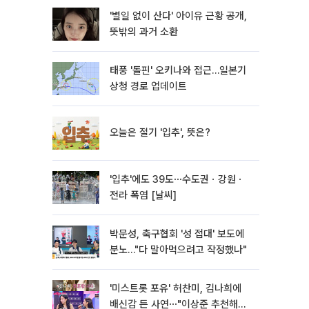
'별일 없이 산다' 아이유 근황 공개,
뜻밖의 과거 소환
태풍 '돌핀' 오키나와 접근…일본기
상청 경로 업데이트
오늘은 절기 '입추', 뜻은?
'입추'에도 39도⋯수도권ㆍ강원ㆍ
전라 폭염 [날씨]
박문성, 축구협회 '성 접대' 보도에
분노…"다 말아먹으려고 작정했나"
'미스트롯 포유' 허찬미, 김나희에
배신감 든 사연⋯"이상준 추천해주