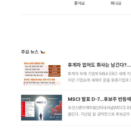
좋아요
화나요
주요 뉴스
후계자 없어도 회사는 남긴다?…‘
후계자 부재 기업에 M&A·EBO 세제 
이던 기업승계 세제의 문을 동종기업과 
대신 M&A나 임직원 인수(EBO)를 통
늘
MSCI 발표 D-7…후보주 반등
모건스탠리캐피털인터내셔널(MSCI) 8
쏠린다. 지난달 말 급락장으로 후보군의
가능성과 지수 추종 자금 유입 기대가 