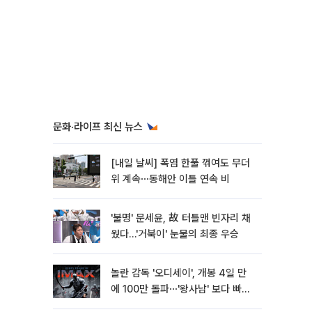
문화·라이프 최신 뉴스
[내일 날씨] 폭염 한풀 꺾여도 무더
위 계속⋯동해안 이틀 연속 비
'불명' 문세윤, 故 터틀맨 빈자리 채
웠다…'거북이' 눈물의 최종 우승
놀란 감독 '오디세이', 개봉 4일 만
에 100만 돌파⋯'왕사남' 보다 빠르
다