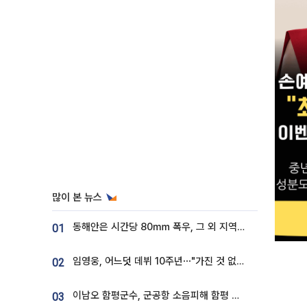
많이 본 뉴스
동해안은 시간당 80㎜ 폭우, 그 외 지역은 폭염…‘극과 극 날씨’
01
임영웅, 어느덧 데뷔 10주년⋯"가진 것 없던 시절, 내 앞엔 20명의 팬뿐"
02
이남오 함평군수, 군공항 소음피해 함평 보상 요구
03