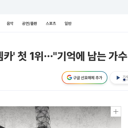
음악
공연/출판
스포츠
일반
엠카' 첫 1위⋯"기억에 남는 가수
기사
구글 선호매체 추가