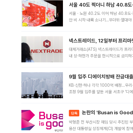
서울 40도 찍더니 하남 40.8도
서울ㆍ노원 40.2도 이어 하남 40.8도
안 비 시작·내륙 소나기…무더위·열대야 
에서도 40도를 웃도는 기온이 관측됐다
의 극심한
넥스트레이드, 12일부터 프리마
대체거래소(ATS) 넥스트레이드가 프리
내 상·하한가 주문을 한시적으로 금지하
가 체결 사례와 관련해 설명자료를 내고
9월 입주 디에이치방배 잔금대출
KB·신한·하나 각각 1000억 배정…우
조정 9월 입주를 앞둔 서울 서초구 ‘디
은행과 NH농협은행도 대출 취급을 검토
민은행
논란의 'Busan is Go
단독
박형준 전 부산시장 재임 당시 추진된 부산
용산 대통령실 상징체계(CI) 개발에 참