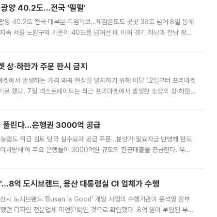
·광양 40.2도…전국 '펄펄'
·광양 40.2도 전국 대부분 폭염특보…체감온도도 곳곳 38도 넘어 8일 동해
지속 서울 노원구의 기온이 40도를 넘어선 데 이어 경기 하남과 전남 광양
. 전국 대부분 지역에 폭염특보가 내려진 가운데 곳곳에서 39~40도 안팎
켓 상·하한가 주문 한시 금지
마켓에서 발생하는 가격 왜곡 현상을 방지하기 위해 이달 12일부터 프리마켓
기로 했다. 7일 넥스트레이드는 최근 프리마켓에서 발생한 소량의 상·하한
, 주문 오류로 인한 가격 급등락을 최소화하기 위한 비상 대응방안을 발표
 풀린다…은행권 3000억 공급
리·농협도 취급 검토 당국 실수요자 공급 주문…분양가·필요자금 반영해 한도
에이치방배’에 주요 은행들이 3000억원 규모의 잔금대출을 공급한다. 우리
하고 있어 향후 공급 규모가 늘어날 전망이다. 7일 금융권에 따르면 KB국
od'…8억 도시브랜드, 용산 대통령실 CI 업체가 수행
시 도시브랜드 ‘Busan is Good’ 개발 사업의 수행기관이 윤석열 정부
여했던 디자인 전문업체 피앤(P&)인 것으로 확인됐다. 8억 원이 투입된 부산