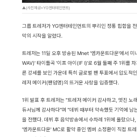
▲(사진제공=YG엔터테인먼트)
그룹 트레저가 YG엔터테인먼트의 뿌리인 정통 힙합을 전면
막의 시작을 알렸다.
트레저는 11일 오후 방송된 Mnet '엠카운트다운'에서 미니
WAV)' 타이틀곡 '이프 아이(IF I)'로 6월 둘째 주 1위를
른 강세를 보인 가운데 특히 글로벌 팬 투표에서 압도적인
레저 메이커(팬덤명)의 뜨거운 사랑을 입증했다.
1위 발표 후 트레저는 "트레저 메이커 감사하고, 멋진 노
듀서님께 감사하다"며 "데뷔 때부터 약속했듯 기억에 남는
을 전했다. 데뷔 후 음악방송에서 수차례 1위에 올랐으나
'엠카운트다운' MC로 활약 중인 멤버 소정환이 직접 트