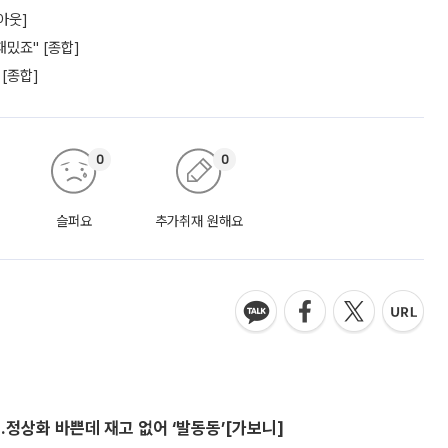
아웃]
밌죠" [종합]
 [종합]
0
0
슬퍼요
추가취재 원해요
…정상화 바쁜데 재고 없어 ‘발동동’[가보니]