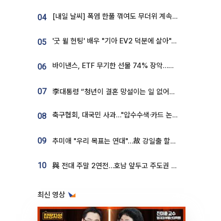
[내일 날씨] 폭염 한풀 꺾여도 무더위 계속⋯동해안 이틀 연속 비
04
'굿 윌 헌팅' 배우 "기아 EV2 덕분에 살아"…교통사고 후 안전성 극찬
05
바이낸스, ETF 무기한 선물 74% 장악…한국 레버리지 ETF 거래 급증 [e가상자산]
06
07
李대통령 “청년이 결혼 망설이는 일 없어야...제도상 불이익 조사”
축구협회, 대국민 사과…"압수수색·카드 논란 사죄, 강도 높은 쇄신"
08
09
추미애 "우리 목표는 연대"…故 강일출 할머니 흉상 제막
10
與 전대 주말 2연전…호남 앞두고 주도권 다툼
최신 영상