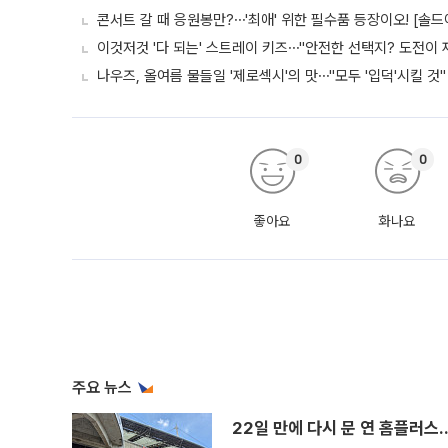
콘서트 갈 때 응원봉만?⋯'최애' 위한 필수품 등장이오! [솔드
이것저것 '다 되는' 스트레이 키즈⋯"안전한 선택지? 도전이 재
나우즈, 올여름 물들일 '제로섹시'의 맛⋯"모두 '입덕'시킬 것"
0
0
좋아요
화나요
주요 뉴스
22일 만에 다시 문 연 홈플러스