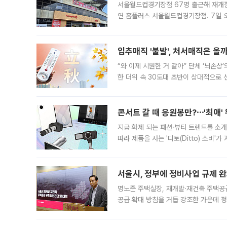
서울월드컵경기장점 67명 출근해 재개점 
연 홈플러스 서울월드컵경기장점. 7일 
우유, 과일 같은 신선식품이 차근차근 자
입추매직 '불발', 처서매직은 올
“와 이제 시원한 거 같아” 단체 ‘뇌손상
한 더위 속 30도대 초반이 상대적으로
지역에 있었습니다. 7월 말에는 서풍과
콘서트 갈 때 응원봉만?⋯'최애'
지금 화제 되는 패션·뷰티 트렌드를 소개
따라 제품을 사는 '디토(Ditto) 소비
어디일까요? 아이돌 콘서트 시작을 기다
서울시, 정부에 정비사업 규제 완화
명노준 주택실장, 재개발·재건축 주택공
공급 확대 방침을 거듭 강조한 가운데 정
면 반박하고 나섰다. 명노준 서울시 주택