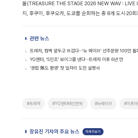
울(TREASURE THE STAGE 2026 NEW WAV : LI
치, 후쿠이, 후쿠오카, 도쿄를 순회하는 총 8개 도시·20
관련 뉴스
트레저, 컴백 앞두고 뜨겁다⋯'뉴 웨이브' 선주문량 100만 돌
YG엔터, '5인조' 보이그룹 낸다⋯트레저 이후 6년 만
‘경험 無도 환영’ 첫 일자리 도전 설명서
#트레저
#YG엔터테인먼트
#뉴웨이브
#이프아
장유진 기자의 주요 뉴스
자세히보기