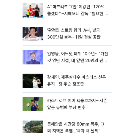
AT마드리드 ‘7번’ 이강인 “120%
쏟겠다”⋯시메오네 감독 “필요한 선
수”
'황정민 스토킹 혐의' A씨, 벌금
300만원 불복⋯11일 결심 공판
임영웅, 어느덧 데뷔 10주년⋯"가진
것 없던 시절, 내 앞엔 20명의 팬
뿐"
강채연, 제주삼다수 마스터스 선두
유지⋯첫 우승 정조준
카스트로프 이어 백승호까지⋯시즌
앞둔 유럽파 부상 변수
동해안은 시간당 80㎜ 폭우, 그
외 지역은 폭염…‘극과 극 날씨’