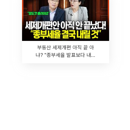
부동산 세제개편 아직 끝 아
냐? "종부세율 발표보다 내릴
것" 장기거주·양도세 전망 I 집
땅지성 I 김인만, 진미윤