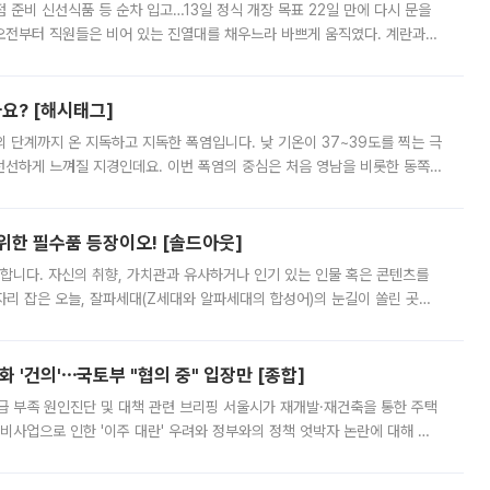
준비 신선식품 등 순차 입고…13일 정식 개장 목표 22일 만에 다시 문을
오전부터 직원들은 비어 있는 진열대를 채우느라 바쁘게 움직였다. 계란과
리를 잡기 시작했지만, 매장 곳곳엔 여전히 텅 빈 매대가 먼저 눈에 들어왔
까요? [해시태그]
’의 단계까지 온 지독하고 지독한 폭염입니다. 낮 기온이 37~39도를 찍는 극
 선선하게 느껴질 지경인데요. 이번 폭염의 중심은 처음 영남을 비롯한 동쪽
 북서풍이 산맥을 넘어 영남 쪽으로 내려오면서 뜨겁고 건조해졌는데요.
 위한 필수품 등장이오! [솔드아웃]
합니다. 자신의 취향, 가치관과 유사하거나 인기 있는 인물 혹은 콘텐츠를
'가 자리 잡은 오늘, 잘파세대(Z세대와 알파세대의 합성어)의 눈길이 쏠린 곳은
리는 공연장. 응원봉만큼이나 눈에 띄는 게 있습니다. 공연이 시작되기
 '건의'⋯국토부 "협의 중" 입장만 [종합]
급 부족 원인진단 및 대책 관련 브리핑 서울시가 재개발·재건축을 통한 주택
비사업으로 인한 '이주 대란' 우려와 정부와의 정책 엇박자 논란에 대해 정
실장은 2031년까지 31만 가구 착공 목표에 차질이 없다는 입장이나,