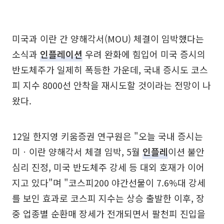
미국과 이란 간 양해각서(MOU) 체결이 임박했다는
소식과
인플레이션
우려 완화에 힘입어 미국 증시의
반도체주가 일제히 폭등한 가운데, 국내 증시도 코스
피 지수 8000선 안착을 재시도할 것이라는 전망이 나
왔다.
12일 한지영 키움증권 연구원은 "오늘 국내 증시는
미ㆍ이란 양해각서 체결 임박, 5월
인플레
이션 불안
심리 진정, 미국 반도체주 강세 등 대외 호재가 이어
지고 있다"며 "코스피200 야간선물이 7.6%대 강세
를 보인 효과로 코스피 지수는 상승 출발한 이후, 장
중 업종별 순환매 장세가 전개되면서 팔천피 진입을