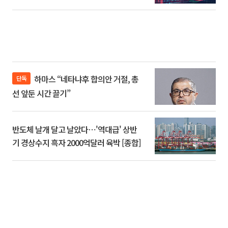
하마스 “네타냐후 합의안 거절, 총
단독
선 앞둔 시간 끌기”
반도체 날개 달고 날았다⋯'역대급' 상반
기 경상수지 흑자 2000억달러 육박 [종합]