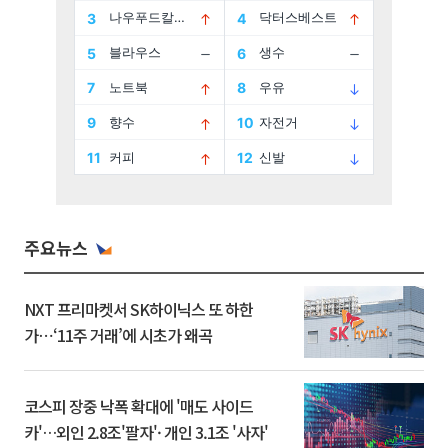
주요뉴스
NXT 프리마켓서 SK하이닉스 또 하한
가⋯‘11주 거래’에 시초가 왜곡
코스피 장중 낙폭 확대에 '매도 사이드
카'…외인 2.8조'팔자'· 개인 3.1조 '사자'