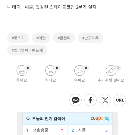
테더ㆍ써클, 엇갈린 스테이블코인 2분기 실적
#코스피
#이란
#팔천피
#반도체주
#필라델피아반도체
0
0
0
0
좋아요
화나요
슬퍼요
추가취재 원해요