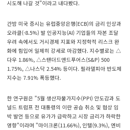
시도해 나갈 것"이라고 내다봤다.
간밤 미국 증시는 유럽중앙은행(ECB)의 금리 인상과
오라클(-8.5%) 발 인공지능(AI) 기업들의 자본 조달
우려 속에서도 거시경제 지표와 지정학적 리스크 완
화에 힘입어 일제히 강세로 마감했다. 지수별로는 △
다우 1.86%, △스탠더드앤드푸어스(S&P) 500
1.75%, △나스닥 2.54% 등이다. 필라델피아 반도체
지수는 7.91% 폭등했다.
한 연구원은 "5월 생산자물가지수(PPI) 안도감과 도
널드 트럼프 전 대통령의 이란 공습 취소 및 협상 임
박 발언 등으로 유가가 급락하고 시장 금리가 하락한
영향"이라며 "마이크론(11.66%), 인텔(9.3%), 엔비