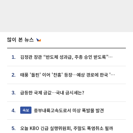
많이 본 뉴스
김정관 장관 “반도체 성과급, 주총 승인 받도록”…상법·자본시장법 개정 시사
1.
태풍 '돌핀' 이어 '찬홈' 등장…예상 경로에 한국 '한숨'
2.
급등한 국제 금값…국내 금시세는?
3.
중부내륙고속도로서 미상 폭발물 발견
속보
4.
오늘 KBO 긴급 실행위원회, 주말도 폭염취소 될까
5.