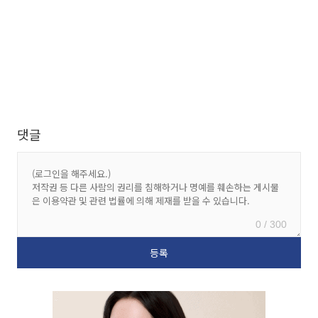
댓글
0 / 300