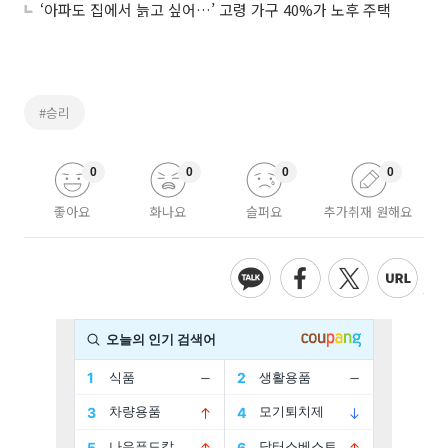
‘아파도 집에서 늙고 싶어…’ 고령 가구 40%가 노후 주택
#승리
0
0
0
0
좋아요
화나요
슬퍼요
추가취재 원해요