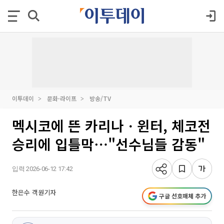
이투데이
문화·라이프
방송/TV
멕시코에 뜬 카리나ㆍ윈터, 체코전
승리에 입틀막⋯"선수님들 감동"
입력 2026-06-12 17:42
한은수 객원기자
구글 선호매체 추가