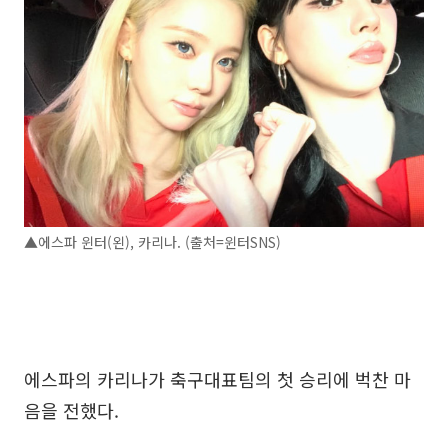
▲에스파 윈터(왼), 카리나. (출처=윈터SNS)
에스파의 카리나가 축구대표팀의 첫 승리에 벅찬 마
음을 전했다.