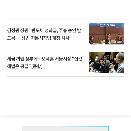
김정관 장관 “반도체 성과급, 주총 승인 받
도록”…상법·자본시장법 개정 시사
세금 꺼낸 정부에…오세훈 서울시장 “집값
해법은 공급” [종합]