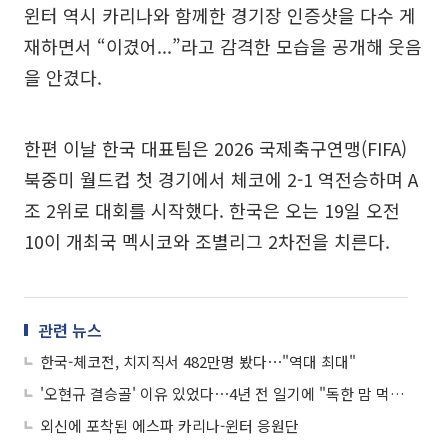
윈터 역시 카리나와 함께한 경기장 인증샷을 다수 게
재하면서 “이겼어...”라고 감격한 모습을 공개해 웃음
을 안겼다.
한편 이날 한국 대표팀은 2026 국제축구연맹(FIFA)
북중미 월드컵 첫 경기에서 체코에 2-1 역전승하며 A
조 2위로 대회를 시작했다. 한국은 오는 19일 오전
10이 개최국 멕시코와 조별리그 2차전을 치른다.
관련 뉴스
한국-체코전, 치지직서 482만명 봤다⋯"역대 최대"
'오현규 결승골' 이유 있었다⋯4년 전 일기에 "독한 맘 먹고 꼭 해내자"
외신에 포착된 에스파 카리나-윈터 응원단