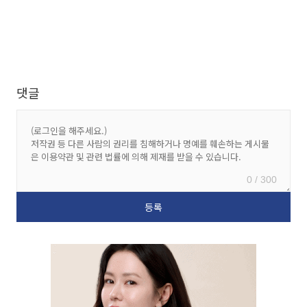
댓글
0 / 300