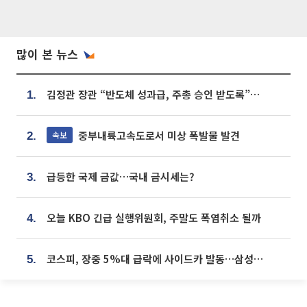
많이 본 뉴스
김정관 장관 “반도체 성과급, 주총 승인 받도록”…상법·자본시장법 개정 시사
1.
중부내륙고속도로서 미상 폭발물 발견
속보
2.
급등한 국제 금값…국내 금시세는?
3.
오늘 KBO 긴급 실행위원회, 주말도 폭염취소 될까
4.
코스피, 장중 5%대 급락에 사이드카 발동…삼성·SK 동반 폭락
5.