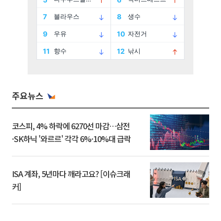
주요뉴스
코스피, 4% 하락에 6270선 마감…삼전
·SK하닉 '와르르' 각각 6%·10%대 급락
ISA 계좌, 5년마다 깨라고요? [이슈크래
커]