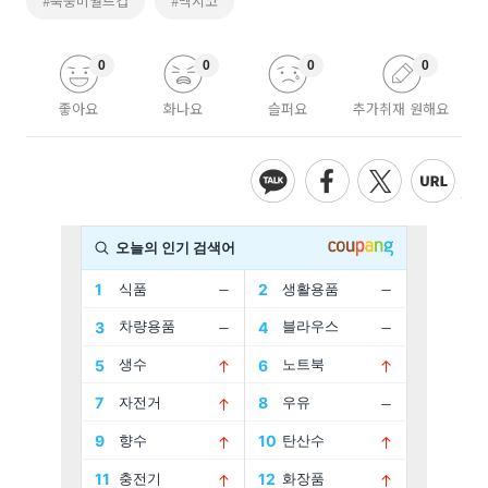
#북중미월드컵
#멕시코
0
0
0
0
좋아요
화나요
슬퍼요
추가취재 원해요