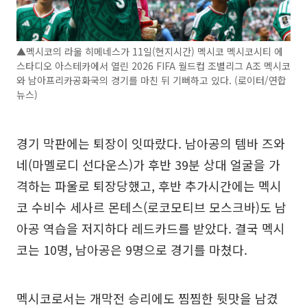
▲멕시코의 라울 히메네스가 11일(현지시간) 멕시코 멕시코시티 에
스타디오 아스테카에서 열린 2026 FIFA 월드컵 조별리그 A조 멕시코
와 남아프리카공화국의 경기를 마친 뒤 기뻐하고 있다. (로이터/연합
뉴스)
경기 막판에는 퇴장이 잇따랐다. 남아공의 템바 즈와
네(마멜로디 선다운스)가 후반 39분 상대 얼굴을 가
격하는 파울로 퇴장당했고, 후반 추가시간에는 멕시
코 수비수 세사르 몬테스(로코모티브 모스크바)도 남
아공 역습을 저지하다 레드카드를 받았다. 결국 멕시
코는 10명, 남아공은 9명으로 경기를 마쳤다.
멕시코로서는 개막전 승리에도 찜찜한 뒷맛을 남겼