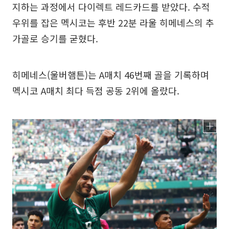
지하는 과정에서 다이렉트 레드카드를 받았다. 수적
우위를 잡은 멕시코는 후반 22분 라울 히메네스의 추
가골로 승기를 굳혔다.
히메네스(울버햄튼)는 A매치 46번째 골을 기록하며
멕시코 A매치 최다 득점 공동 2위에 올랐다.