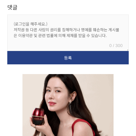
댓글
0 / 300