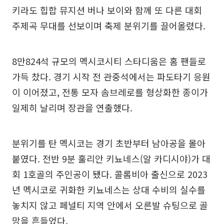
키라도 힙합 뮤지션 버나 보이와 함께 또 다른 대회
주제곡 무대를 선보이며 축제 분위기를 끌어올렸다.
8만824석 규모의 멕시코시티 스타디움은 홈 팬들로
가득 찼다. 경기 시작 전 관중석에서는 파도타기 응원
이 이어졌고, 전통 모자 솜브레로를 형상화한 종이가
일제히 날리며 장관을 연출했다.
분위기를 탄 멕시코는 경기 초반부터 남아공을 몰아
붙였다. 전반 9분 훌리안 키뇨네스(알 카디시야)가 대
회 1호골의 주인공이 됐다. 콜롬비아 출신으로 2023
년 멕시코로 귀화한 키뇨네스는 상대 수비의 실수를
놓치지 않고 페널티 지역 안에서 오른발 슈팅으로 골
망을 흔들었다.