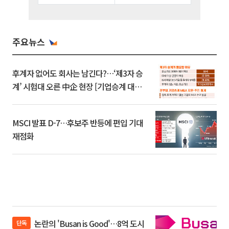
주요뉴스
후계자 없어도 회사는 남긴다?…‘제3자 승
계’ 시험대 오른 中企 현장 [기업승계 대전
환]
MSCI 발표 D-7…후보주 반등에 편입 기대
재점화
논란의 'Busan is Good'…8억 도시
단독