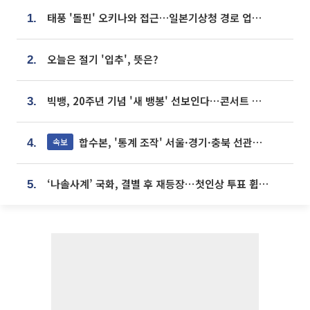
태풍 '돌핀' 오키나와 접근…일본기상청 경로 업데이트
1.
오늘은 절기 '입추', 뜻은?
2.
빅뱅, 20주년 기념 '새 뱅봉' 선보인다⋯콘서트 앞두고 팝업 개최
3.
합수본, '통계 조작' 서울·경기·충북 선관위 등 추가 압수수색
속보
4.
‘나솔사계’ 국화, 결별 후 재등장⋯첫인상 투표 휩쓸고 ‘인기녀’ 등극
5.