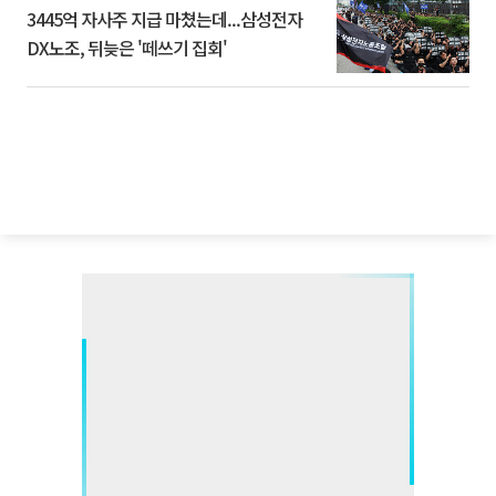
3445억 자사주 지급 마쳤는데...삼성전자
DX노조, 뒤늦은 '떼쓰기 집회'