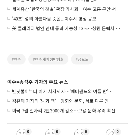
세계유산 ‘한국의 갯벌’ 확장 가시화…여수·고흥·무안·서산 추가
'40초' 섬의 아름다움 숏폼...여수시 영상 공모
美 클래리티 법안 연내 통과 가능성 13%…상원 문턱서 제동
#여수
#여수세계섬박람회
#금오도
여수=송석주 기자의 주요 뉴스
반딧불이부터 아기 사자까지…‘에버랜드의 여름 밤’이 기다려지는 이유
김유태 기자의 '밤과 책'…영화와 문학, 서로 다른 언어를 읽다
미국 7월 일자리 2만3000개 감소…고용 둔화 우려 확산
0
0
0
0