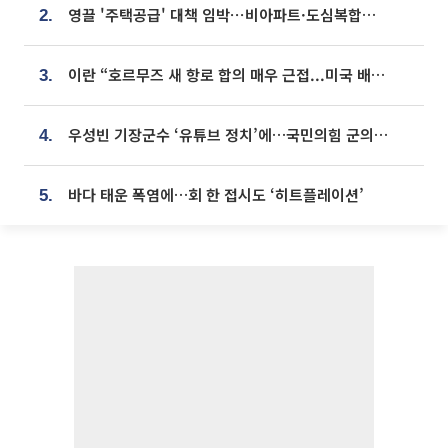
영끌 '주택공급' 대책 임박⋯비아파트·도심복합까지 총동원
2.
이란 “호르무즈 새 항로 합의 매우 근접...미국 배상 먼저”
3.
우성빈 기장군수 ‘유튜브 정치’에…국민의힘 군의원들 집단 반발
4.
바다 태운 폭염에…회 한 접시도 ‘히트플레이션’
5.