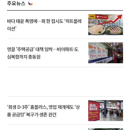
주요뉴스
바다 태운 폭염에…회 한 접시도 ‘히트플레
이션’
영끌 '주택공급' 대책 임박⋯비아파트·도
심복합까지 총동원
‘회생 D-3주’ 홈플러스, 영업 재개에도 ‘상
품 공급망’ 복구가 생존 관건