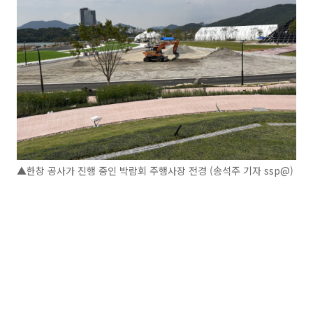
▲한창 공사가 진행 중인 박람회 주행사장 전경 (송석주 기자 ssp@)