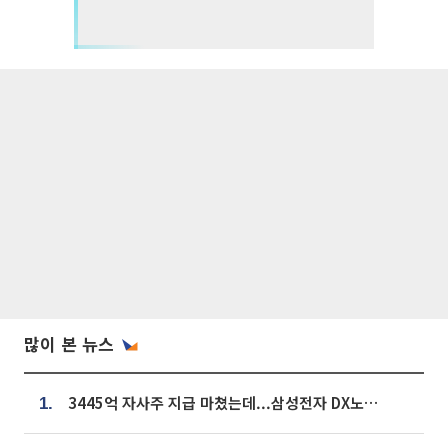
많이 본 뉴스
3445억 자사주 지급 마쳤는데...삼성전자 DX노조, 뒤늦은 '떼쓰기 집회'
1.